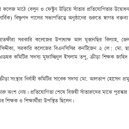
 কলেজ মাঠে বেলুন ও ফেস্টুন উড়িয়ে সাঁতার প্রতিযোগিতার উদ্বো
বিক) বিষ্ণুপদ পালের সভাপতিত্বে অনুষ্ঠানের শুরুতে স্বাগত বক্তব্
াতক্ষীরা সরকারি কলেজের উপাধ্যক্ষ আল মুস্তানছির বিল্যাহ, জেল
রিন সিদ্দীকা, সরকারি কলেজের বিএনসিসির কনটিজেন ২ লে: মো. ছ
ডহক কমিটির সদস্য মুফাচ্ছিনুল ইসলাম তপু, ক্রীড়া শিক্ষক জাহিদ
ক্রীড়া সংস্থার নির্বাহী কমিটির সাবেক সদস্য মো. আলতাপ হোসেন প্র
াঁতারু অংশ নেয়। প্রতিযোগিতা শেষে বিজয়ী সাঁতারুদের মাঝে পুরস্কা
ানের শিক্ষক ও শিক্ষার্থীরা উপস্থিত ছিলেন।