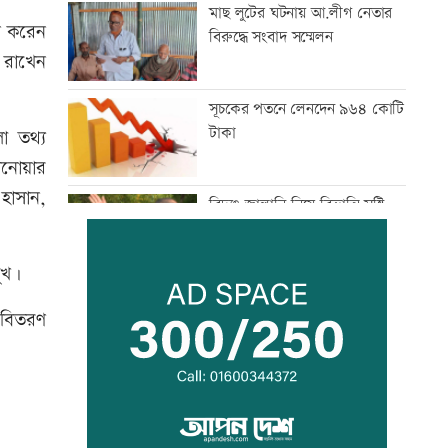
মাছ লুটের ঘটনায় আ.লীগ নেতার
ধন করেন
বিরুদ্ধে সংবাদ সম্মেলন
য রাখেন
সূচকের পতনে লেনদেন ৯৬৪ কোটি
টাকা
া তথ্য
ানোয়ার
 হাসান,
বিদ্যুৎ-জ্বালানি নিয়ে বিভ্রান্তি সৃষ্টি
করা হচ্ছে: প্রধানমন্ত্রী
মুখ।
‘রাজনীতি স্বচ্ছ হওয়া উচিত, তাহলে
র বিতরণ
গণতন্ত্রের গতি ফিরে আসবে’
সঠিক সময়ে আসেননি পরীমনি,
পেছালো শুনানি