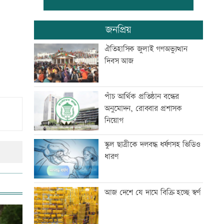
‘দেশ পরিচালনায় সরকার ব্যর্থ হলে
জনপ্রিয়
তখন সমালোচনা করবেন’
ঐতিহাসিক জুলাই গণঅভ্যুত্থান
দিবস আজ
স্থগিত আলিম পরীক্ষার বিষয়সমূহের
সূচি প্রকাশ
পাঁচ আর্থিক প্রতিষ্ঠান বন্ধের
অনুমোদন, রোববার প্রশাসক
বিপিএলে খেলতে চায় শ্রীলঙ্কার
নিয়োগ
ফ্র্যাঞ্চাইজি
স্কুল ছাত্রীকে দলবদ্ধ ধর্ষণসহ ভিডিও
ধারণ
বাঁশখালীতে প্রধানমন্ত্রী
আজ দেশে যে দামে বিক্রি হচ্ছে স্বর্ণ
ইতিহাস বিকৃতির অপচেষ্টাকারী অতি