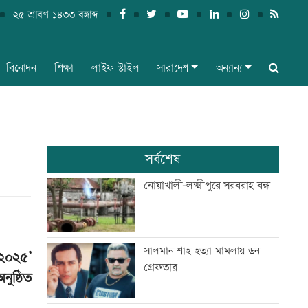
২৫ শ্রাবণ ১৪৩৩ বঙ্গাব্দ
বিনোদন
শিক্ষা
লাইফ স্টাইল
সারাদেশ
অন্যান্য
সর্বশেষ
নোয়াখালী-লক্ষ্মীপুরে সরবরাহ বন্ধ
সালমান শাহ হত্যা মামলায় ডন
 ২০২৫’
গ্রেফতার
ুষ্ঠিত