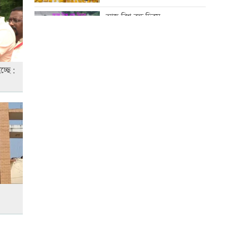
দানবীয় শক্তি রুখে দিতে হবে এখনই
আজ বিশ্ব বন্ধু দিবস
স্বামীর ওপর অভিমান করে
আত্মহত্যা
কোরআন-হাদিসে নামাজ না পড়ার
হচ্ছে:
শাস্তি
‘ভারত-বাংলাদেশের প্রধানমন্ত্রী এক
হলে, অনেক সমস্যার সমাধান সম্ভব’
আজ স্বর্ণ-রুপা যে দামে বিক্রি হচ্ছে
জামায়াত জোটের রাষ্ট্রপতি প্রার্থী
অলি আহমদ
আজ দেশে স্বর্ণের দাম বাড়ল নাকি
কমলো
ইউএস-বাংলা এয়ারলাইন্সে নিয়োগ
বিজ্ঞপ্তি