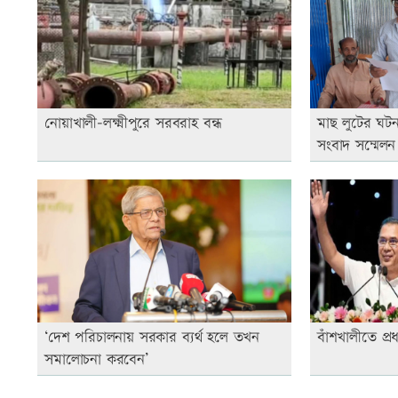
নোয়াখালী-লক্ষ্মীপুরে সরবরাহ বন্ধ
মাছ লুটের ঘটন
সংবাদ সম্মেলন
‘দেশ পরিচালনায় সরকার ব্যর্থ হলে তখন
বাঁশখালীতে প্রধান
সমালোচনা করবেন’