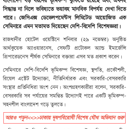
বাংলাদেশ বড় ধরনের ভূমিকম্প ঝুঁকিতে রয়েছে এবং এখনই
সিদ্ধান্ত না নিলে ভবিষ্যতে ভয়াবহ মানবিক বিপর্যয় দেখা দিতে
পারে। জেসিএক্স ডেভেলপমেন্টস লিমিটেড আয়োজিত এক
সেমিনারে এমন মতামত দিয়েছেন দেশি–বিদেশি বিশেষজ্ঞরা।
রাজধানীর হোটেল ওয়েস্টিনে শনিবার (২৯ নভেম্বর) অনুষ্ঠিত
আর্থকুয়েক অ্যাওয়ারনেস, সেফটি প্রটোকল অ্যান্ড ইমার্জেন্সি
প্রিপারেডনেস শীর্ষক সেমিনারে বক্তারা এসব মত প্রকাশ করেন।
সেমিনারে দেশি–বিদেশি ভূমিকম্প বিশেষজ্ঞ, স্থপতি, প্রকৌশলী,
রিয়েল এস্টেট উদ্যোক্তা, নীতিনির্ধারক এবং সরকারি-বেসরকারি
সংস্থার প্রতিনিধিরা অংশ নেন। অংশগ্রহণকারীরা বলেন, সরকারি-
বেসরকারি সব পর্যায়ের সমন্বিত উদ্যোগই পারে একটি ভূমিকম্প-
সহনশীল বাংলাদেশ গড়ে তুলতে।
আরও পড়ুন<<>>ঢাকায় দূষণবিরোধী বিশেষ যৌথ অভিযান শুরু