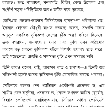
রয়েছে। দ্রুত নগরায়ণ, ঘনবসতি, বিল্ডিং কোড উপেক্ষা এবং
সংকীর্ণ সড়ক পরিস্থিতিকে আরও জটিল করে তুলেছে।
জেসিএক্স ডেভেলপমেন্টস লিমিটেডের ব্যবস্থাপনা পরিচালক মো.
ইকবাল হোসেন চৌধুরী স্বাগত বক্তব্যে বলেন, সম্প্রতি ঢাকায়
অনুভূত একাধিক ভূমিকম্প দেশের ঝুঁকি স্মরণ করিয়ে দিয়েছে।
দ্রুত নগরায়ন, জনসংখ্যার ঘনত্ব এবং দুর্বল ভবন কাঠামোর
কারণে বড় কোনো ভূমিকম্প ঘটলে বিপর্যয় ভয়াবহ হতে পারে।
তাই সচেতনতা, প্রস্তুতি ও সক্ষমতা বৃদ্ধি এখন সময়ের দাবি।
তিনি আরও বলেন, রাষ্ট্র, আবাসন খাত ও জনগণ—এ তিনটি স্তম্ভ
শক্তিশালী হলেই আমরা ভূমিকম্প ঝুঁকি মোকাবিলা করতে পারবো।
সেমিনারে বক্তব্য দেন খ্যাতিমান প্রকৌশলী প্রফেসর ড. এম
শামীম জেড বসুনিয়া, প্রফেসর ড. সৈয়দ ফখরুল আমিন (বুয়েট),
রিহ্যাব প্রেসিডেন্ট ওয়াহিদুজ্জামান, সিনিয়র ভাইস প্রেসিডেন্ট