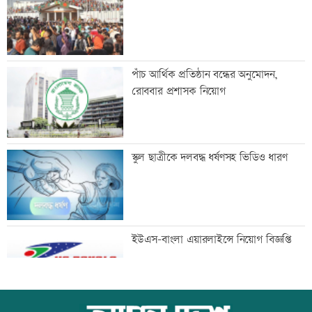
বাংলাদেশ
বেসরকারি গবেষণা সংস্থা সিপিডিতে চাকরির
পাঁচ আর্থিক প্রতিষ্ঠান বন্ধের অনুমোদন,
সুযোগ
রোববার প্রশাসক নিয়োগ
আলোচনা খুব ভালো হয়েছে, সবই ইতিবাচক:
স্কুল ছাত্রীকে দলবদ্ধ ধর্ষণসহ ভিডিও ধারণ
ভারতের হাইকমিশনার
মানবিক বিভাগের অর্ধেকের বেশি শিক্ষার্থী
ইউএস-বাংলা এয়ারলাইন্সে নিয়োগ বিজ্ঞপ্তি
অকৃতকার্য