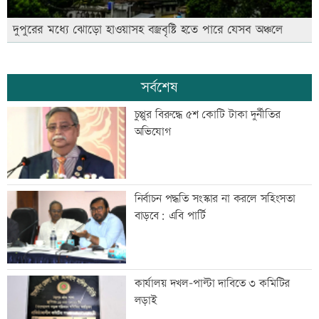
দুপুরের মধ্যে ঝোড়ো হাওয়াসহ বজ্রবৃষ্টি হতে পারে যেসব অঞ্চলে
সর্বশেষ
চুপ্পুর বিরুদ্ধে ৫শ কোটি টাকা দুর্নীতির
অভিযোগ
নির্বাচন পদ্ধতি সংস্কার না করলে সহিংসতা
বাড়বে: এবি পার্টি
কার্যালয় দখল-পাল্টা দাবিতে ৩ কমিটির
লড়াই