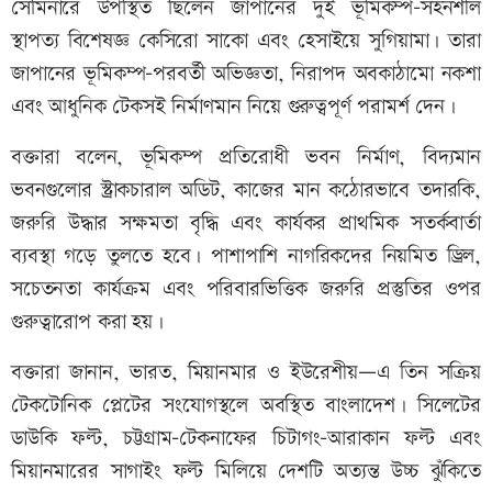
সেমিনারে উপস্থিত ছিলেন জাপানের দুই ভূমিকম্প-সহনশীল
স্থাপত্য বিশেষজ্ঞ কেসিরো সাকো এবং হেসাইয়ে সুগিয়ামা। তারা
জাপানের ভূমিকম্প-পরবর্তী অভিজ্ঞতা, নিরাপদ অবকাঠামো নকশা
এবং আধুনিক টেকসই নির্মাণমান নিয়ে গুরুত্বপূর্ণ পরামর্শ দেন।
বক্তারা বলেন, ভূমিকম্প প্রতিরোধী ভবন নির্মাণ, বিদ্যমান
ভবনগুলোর স্ট্রাকচারাল অডিট, কাজের মান কঠোরভাবে তদারকি,
জরুরি উদ্ধার সক্ষমতা বৃদ্ধি এবং কার্যকর প্রাথমিক সতর্কবার্তা
ব্যবস্থা গড়ে তুলতে হবে। পাশাপাশি নাগরিকদের নিয়মিত ড্রিল,
সচেতনতা কার্যক্রম এবং পরিবারভিত্তিক জরুরি প্রস্তুতির ওপর
গুরুত্বারোপ করা হয়।
বক্তারা জানান, ভারত, মিয়ানমার ও ইউরেশীয়—এ তিন সক্রিয়
টেকটোনিক প্লেটের সংযোগস্থলে অবস্থিত বাংলাদেশ। সিলেটের
ডাউকি ফল্ট, চট্টগ্রাম–টেকনাফের চিটাগং-আরাকান ফল্ট এবং
মিয়ানমারের সাগাইং ফল্ট মিলিয়ে দেশটি অত্যন্ত উচ্চ ঝুঁকিতে