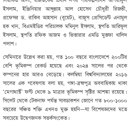
লিয়াকত আলী, রাজউকের প্রধান নগর পরিকল্পনাবিদ আশরাফুল
ইসলাম, ইঞ্জিনিয়ার আব্দুল্লাহ আল হোসেন চৌধুরী রিজভী,
প্রফেসর ড. রাকিব আহসান (বুয়েট), বাজুস প্রেসিডেন্ট এনামুল
হক খান, বিএমইডির পরিচালক মমিনুল ইসলাম, স্থপতি আরিফুল
ইসলাম, স্থপতি রফিক আজম ও ভিস্তারার এমডি মুস্তফা খালিদ
পলাশ।
সেমিনারে উল্লেখ করা হয়, গত ১০০ বছরে বাংলাদেশে ২০০টির
বেশি ভূমিকম্প রেকর্ড হয়েছে এবং ২০২৪ সালের পর থেকে
কম্পনের হার আরও বেড়েছে। কলম্বিয়া বিশ্ববিদ্যালয়ের ২০১৬
সালের এক গবেষণায় বলা হয়, গঙ্গা-ব্রহ্মপুত্র অববাহিকায় থাকা
‘মেগাথার্স্ট’ ফল্ট থেকে ৯ মাত্রার ভূমিকম্প সৃষ্টির আশঙ্কা রয়েছে।
সিলেট থেকে টেকনাফ পর্যন্ত সাবডাকশন জোনে গত ৮০০-১০০০
বছরের সঞ্চিত শক্তি এখনও মুক্ত হয়নি—যা বিশেষজ্ঞদের মতে
সবচেয়ে উদ্বেগজনক সতর্কসংকেত।