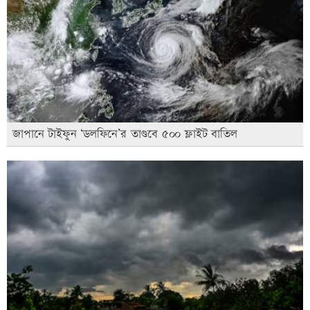
জাপানে টাইফুন ‘ডলফিনে’র তাণ্ডবে ৫০০ ফ্লাইট বাতিল