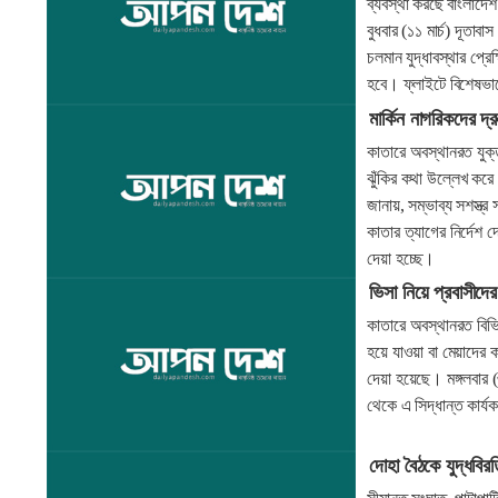
ব্যবস্থা করছে বাংলাদে
বুধবার (১১ মার্চ) দূতা
চলমান যুদ্ধাবস্থার প্রে
হবে। ফ্লাইটে বিশেষভাবে
মার্কিন নাগরিকদের দ্
কাতারে অবস্থানরত যুক্ত
ঝুঁকির কথা উল্লেখ করে জ
জানায়, সম্ভাব্য সশস্ত্র
কাতার ত্যাগের নির্দেশ 
দেয়া হচ্ছে।
ভিসা নিয়ে প্রবাসীদে
কাতারে অবস্থানরত বিভিন
হয়ে যাওয়া বা মেয়াদের 
দেয়া হয়েছে। মঙ্গলবার (৩
থেকে এ সিদ্ধান্ত কার্
দোহা বৈঠকে যুদ্ধবি