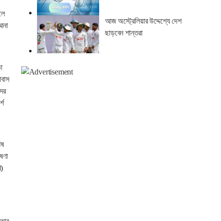
লে
আজ অস্ট্রেলিয়ার উদ্দেশ্যে দেশ
 আনা
ছাড়বেন শান্তরা
া
াবাস
দের
্শ
েষ
ষণা
ি)