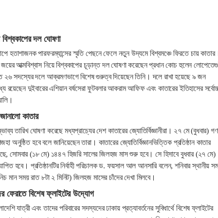
র বিশ্বকাপের দল ঘোষণা
াপে হতাশাজনক পারফরম্যান্সের স্মৃতি পেছনে ফেলে নতুন উদ্যমে বিশ্বমঞ্চে ফিরতে চায় কাতার
প জয়ের আত্মবিশ্বাস নিয়ে বিশ্বকাপের চূড়ান্ত দল ঘোষণা করেছেন প্রধান কোচ হুলেন লোপেতে
ত ২৬ সদস্যের দলে আক্রমণভাগে বিশেষ গুরুত্ব দিয়েছেন তিনি। দলে রাখা হয়েছে ৯ জন
যে রয়েছেন দুইবারের এশিয়ান বর্ষসেরা ফুটবলার আকরাম আফিফ এবং কাতারের ইতিহাসের সর্বোচ্
আলি।
জানালো কাতার
াব্য তারিখ ঘোষণা করেছে মধ্যপ্রাচ্যের দেশ কাতারের জ্যোতির্বিজ্ঞানীরা। ২৭ মে (বুধবার) গণ
হা অনুষ্ঠিত হবে বলে জানিয়েছেন তারা। কাতারের জ্যোতির্বিজ্ঞানভিত্তিক প্রতিষ্ঠান কাতার
য়েছে, সোমবার (১৮ মে) ১৪৪৭ হিজরি সালের জিলহজ মাস শুরু হবে। সে হিসাবে বুধবার (২৭ মে)
যাপিত হবে। প্রতিষ্ঠানটির নির্বাহী পরিচালক ড. ফয়সাল আল আনসারি বলেন, শনিবার স্থানীয় স
রিনিচ মান সময় রাত ৮টা ২ মিনিট) জিলহজ মাসের চাঁদের দেখা মিলবে।
র ফেরাতে বিশেষ ফ্লাইটের উদ্যোগ
েশি যাত্রী এবং তাদের পরিবারের সদস্যদের ঢাকায় প্রত্যাবর্তনের সুবিধার্থে বিশেষ ফ্লাইটের