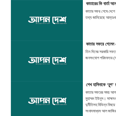
কাতারের কি বার্তা আ
কাতার সফর শেষে দেশে 
তথ্য জানিয়েছে আন্ত
কাতার সফরে গেলেন স
তিন দিনের সরকারি সফরে
জনসংযোগ পরিদফতর (আই
শেখ হাসিনাকে ‘চুপ’
কাতার সফরের সময় আল জাজ
মুহাম্মদ ইউনূস। সাক্ষা
দুর্নীতিসহ বিভিন্ন বি
সংবাদমাধ্যম আল জাজিরা