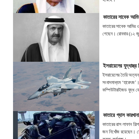
কাতারের সাবেক আমির
কাতারের সাবেক আমির ও 
গেছেন। রোববার (১২ জুল
ইসরায়েলের যুদ্ধাস্ত
ইসরায়েলের তৈরি অত্যন্
সংবাদমাধ্যম ‘হারেৎজ’। 
কম্পিউটারাইজড যুদ্ধ হে
কাতারে গ্যাস কারখা
কাতারের রাস লাফান শি
জন নিখোঁজ রয়েছেন। সোমব