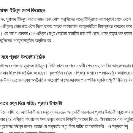
মুহাম্মদ ইউনূস দেশে ফিরেছেন
র ড. মুহাম্মদ ইউনূস কাতার সফর এবং পোপ ফ্রান্সিসের অন্ত্যেষ্টিক্রিয়ায় অংশগ্রহণ শেষে দেশে
এপ্রিল) ভোর রাত ৩টার দিকে ঢাকার হযরত শাহজালাল আন্তর্জাতিক বিমানবন্দরে অবতরণ করে
। এর আগে রোববার (২৭ এপ্রিল) দুপুর দেড়টায় ইতালির রাজধানী রোম থেকে যাত্রা শুরু করেন
্সিসের শেষকৃত্যানুষ্ঠান অনুষ্ঠিত হয়।
র সঙ্গে প্রধান উপদেষ্টার বৈঠক
ষ্টা অধ্যাপক ড. মুহাম্মদ ইউনূস। তিনি কাতারের প্রধানমন্ত্রী শেখ মোহাম্মদ বিন আবদুলরহমান 
হায় দ্বিপাক্ষিক বৈঠক করেছেন। বৃহস্পতিবার (২৪ এপ্রিল) কাতারের প্রধানমন্ত্রীর কার্যালয়ে 
ে উভয় দেশের মধ্যে অর্থনৈতিক সহযোগিতা জোরদারসহ পারস্পরিক স্বার্থসংশ্লিষ্ট বিভিন্ন বিষয
তার মধ্য দিয়ে যাচ্ছি: প্রধান উপদেষ্টা
য়ে যাচ্ছি তা আত্মবিনাশী বলে মন্তব্য করেছেন অন্তর্বর্তী সরকারের প্রধান উপদেষ্টা প্রফেসর 
িবার (২৪ এপ্রিল) বাংলাদেশ সময় দুপুরে কাতার বিশ্ববিদ্যালয়ের বি২৩৯ মিলনায়তনে এক অনুষ্ঠা
প্রফেসর ইউনূস বলেন, আমরা যে সভ্যতার মধ্য দিয়ে যাচ্ছি তা আত্মবিনাশী। এ সভ্যতা শুধু