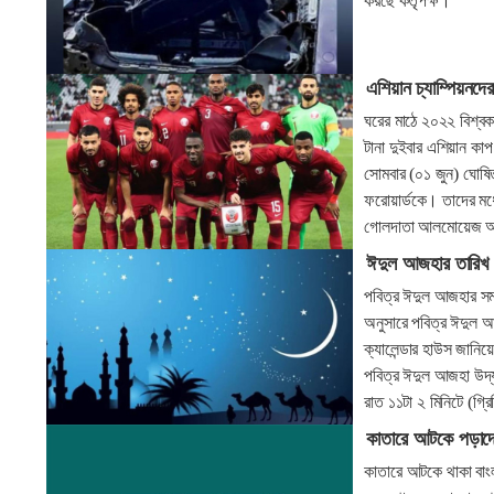
করছে কর্তৃপক্ষ।
এশিয়ান চ্যাম্পিয়নদে
ঘরের মাঠে ২০২২ বিশ্বক
টানা দুইবার এশিয়ান কা
সোমবার (০১ জুন) ঘোষি
ফরোয়ার্ডকে। তাদের মধ্
গোলদাতা আলমোয়েজ 
ঈদুল আজহার তারিখ 
পবিত্র ঈদুল আজহার সম্ভ
অনুসারে পবিত্র ঈদুল আজ
ক্যালেন্ডার হাউস জানি
পবিত্র ঈদুল আজহা উদ্‌
রাত ১১টা ২ মিনিটে (গ্
কাতারে আটকে পড়াদে
কাতারে আটকে থাকা বাংলাদ