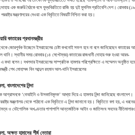
াল্টি হামলা ও সংঘর্ষের পর তাৎক্ষণিক যুদ্ধবিরতিতে সম্মত হয়েছে পাকিস্তান ও আফগানিস্তান। ক
 দোহায় এক জরুরি বৈঠকে বসে যুদ্ধবিরতিতে রাজি হয় দুই মুসলিম প্রতিবেশি দেশ। রোববার (১৯
ররাষ্ট্র মন্ত্রণালয়ের দেওয়া এক বিবৃতিতে বিষয়টি নিশ্চিত করা হয়।
ারি কাতারের প্রধানমন্ত্রীর
ি থেকে জোরপূর্বক উচ্ছেদে ইসরায়েলের চেষ্টা কখনোই সফল হবে না বলে জানিয়েছেন কাতারের আ
ল থানি। স্থানীয় সময় রোববার (১৪ সেপ্টেম্বর) কাতারের রাজধানী দোহায় শুরু হওয়া আরব-
 এ কথা বলেন। দখলদার ইসরায়েলের সাম্প্রতিক হামলার পরিপ্রেক্ষিতে এ সম্মেলন অনুষ্ঠিত হচ
নমন্ত্রী শেখ মোহাম্মদ বিন আব্দুল রহমান আল-থানি ইসরায়েলের
া, বাংলাদেশের নিন্দা
ক আগ্রাসনকে ‘বেআইনি ও উসকানিমূলক’ আখ্যা দিয়ে এ হামলার নিন্দা জানিয়েছে বাংলাদেশ।
পররাষ্ট্র মন্ত্রণালয় থেকে পাঠানো এক বিবৃতিতে এ নিন্দা জানানো হয়। বিবৃতিতে বলা হয়, এ ধরনের
বভৌমত্ব ও ভৌগোলিক অখণ্ডতার পাশাপাশি আন্তর্জাতিক আইন ও জাতিসংঘ সনদের নীতিমালার
লা, অক্ষত হামাসের শীর্ষ নেতারা