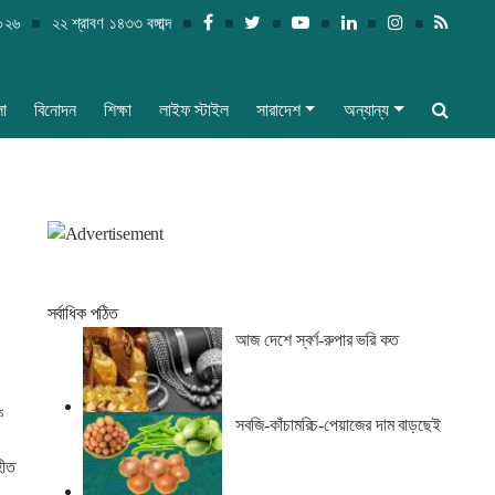
২০২৬
২২ শ্রাবণ ১৪৩৩ বঙ্গাব্দ
লা
বিনোদন
শিক্ষা
লাইফ স্টাইল
সারাদেশ
অন্যান্য
সর্বাধিক পঠিত
আজ দেশে স্বর্ণ-রুপার ভরি কত
ক
সবজি-কাঁচামরিচ-পেয়াজের দাম বাড়ছেই
হীত