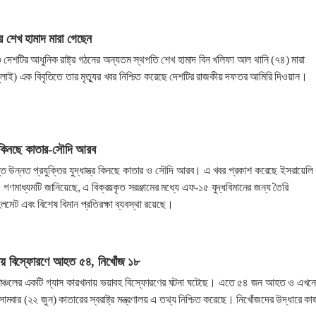
 শেখ হামাদ মারা গেছেন
দেশটির আধুনিক রাষ্ট্র গঠনের অন্যতম স্থপতি শেখ হামাদ বিন খলিফা আল থানি (৭৪) মারা
াই) এক বিবৃতিতে তার মৃত্যুর খবর নিশ্চিত করেছে দেশটির রাজকীয় দফতর আমিরি দিওয়ান।
্র কিনছে কাতার-সৌদি আরব
ত উন্নত প্রযুক্তির যুদ্ধাস্ত্র কিনছে কাতার ও সৌদি আরব। এ খবর প্রকাশ করেছে ইসরায়েলি
গণমাধ্যমটি জানিয়েছে, এ বিক্রয়কৃত সরঞ্জামের মধ্যে এফ-১৫ যুদ্ধবিমানের জন্য তৈরি
লমেট এবং বিশেষ বিমান প্রতিরক্ষা ব্যবস্থা রয়েছে।
নায় বিস্ফোরণে আহত ৫৪, নিখোঁজ ১৮
ল্পাঞ্চলের একটি গ্যাস কারখানায় ভয়াবহ বিস্ফোরণের ঘটনা ঘটেছে। এতে ৫৪ জন আহত ও এখন
ার (২২ জুন) কাতারের স্বরাষ্ট্র মন্ত্রণালয় এ তথ্য নিশ্চিত করেছে। নিখোঁজদের উদ্ধারে কা