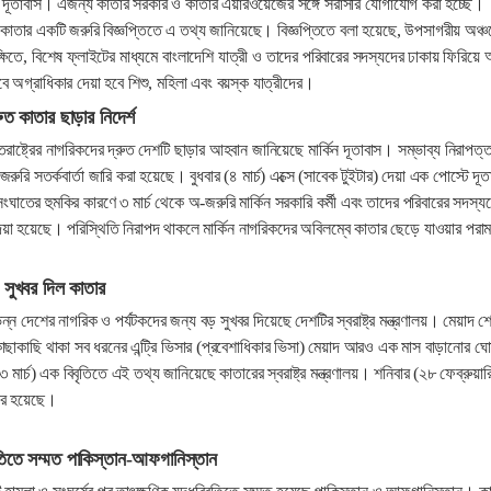
শ দূতাবাস। এজন্য কাতার সরকার ও কাতার এয়ারওয়েজের সঙ্গে সরাসরি যোগাযোগ করা হচ্ছে।
বাস কাতার একটি জরুরি বিজ্ঞপ্তিতে এ তথ্য জানিয়েছে। বিজ্ঞপ্তিতে বলা হয়েছে, উপসাগরীয় অঞ্চ
ক্ষিতে, বিশেষ ফ্লাইটের মাধ্যমে বাংলাদেশি যাত্রী ও তাদের পরিবারের সদস্যদের ঢাকায় ফিরিয়ে
 অগ্রাধিকার দেয়া হবে শিশু, মহিলা এবং বয়স্ক যাত্রীদের।
রুত কাতার ছাড়ার নিদের্শ
রাষ্ট্রের নাগরিকদের দ্রুত দেশটি ছাড়ার আহবান জানিয়েছে মার্কিন দূতাবাস। সম্ভাব্য নিরাপত্ত
রুরি সতর্কবার্তা জারি করা হয়েছে। বুধবার (৪ মার্চ) এক্সে (সাবেক টুইটার) দেয়া এক পোস্টে দূত
 সংঘাতের হুমকির কারণে ৩ মার্চ থেকে অ-জরুরি মার্কিন সরকারি কর্মী এবং তাদের পরিবারের সদস্য
দেয়া হয়েছে। পরিস্থিতি নিরাপদ থাকলে মার্কিন নাগরিকদের অবিলম্বে কাতার ছেড়ে যাওয়ার পরামর
র সুখবর দিল কাতার
্ন দেশের নাগরিক ও পর্যটকদের জন্য বড় সুখবর দিয়েছে দেশটির স্বরাষ্ট্র মন্ত্রণালয়। মেয়াদ শ
কাছাকাছি থাকা সব ধরনের এন্ট্রি ভিসার (প্রবেশাধিকার ভিসা) মেয়াদ আরও এক মাস বাড়ানোর ঘো
 মার্চ) এক বিবৃতিতে এই তথ্য জা‌নিয়েছে কাতারের স্বরাষ্ট্র মন্ত্রণালয়। শনিবার (২৮ ফেব্রুয়ার
যকর হয়েছে।
রতিতে সম্মত পাকিস্তান-আফগানিস্তান