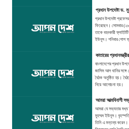
প্রধান উপদেষ্টা ড. 
প্রধান উপদেষ্টা প্রফেস
ফিরেছেন। সোমবার (২৮ 
তাকে বহনকারী ফ্লাইটটি
ইউনূস। শনিবার পোপ ফ্রান
কাতারের প্রধানমন্ত্রী
বাংলাদেশের প্রধান উপদে
জাসিম আল থানির সঙ্গে দো
বৈঠক অনুষ্ঠিত হয়। বৈঠক
নিয়ে আলোচনা হয়।
আমরা আত্মবিনাশী সভ্য
আমরা যে সভ্যতার মধ্য দি
মুহম্মদ ইউনূস। বৃহস্পত
তিনি এ মন্তব্য করেন। 