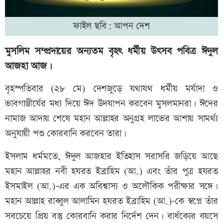
ফাইল ছবি: আপন দেশ
মুসলিম সম্প্রদায়ের অন্যতম বৃহৎ ধর্মীয় উৎসব পবিত্র ঈদুল
আজহা আজ।
বৃহস্পতিবার (২৮ মে) দেশজুড়ে যথাযথ ধর্মীয় মর্যাদা ও
ভাবগাম্ভীর্যের মধ্য দিয়ে ঈদ উদযাপন করবেন মুসলমানরা। ঈদের
নামাজ আদায় শেষে মহান আল্লাহর অনুগ্রহ লাভের আশায় সামর্থ্য
অনুযায়ী পশু কোরবানি করবেন তারা।
ইসলাম ধর্মমতে, ঈদুল আজহার ইতিহাস সরাসরি জড়িয়ে আছে
মহান আল্লাহর নবী হযরত ইব্রাহিম (আ.) এবং তাঁর পুত্র হযরত
ইসমাইল (আ.)-এর এক অবিশ্বাস্য ও অলৌকিক পরীক্ষার সঙ্গে।
মহান আল্লাহ রাব্বুল আলামিন হযরত ইব্রাহিম (আ.)-কে স্বপ্নে তাঁর
সবচেয়ে প্রিয় বস্তু কোরবানি করার নির্দেশ দেন। বার্ধক্যের বয়সে