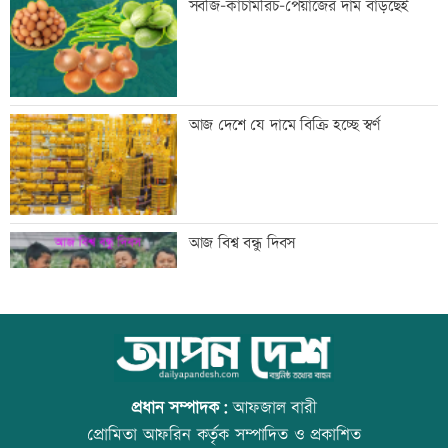
সবজি-কাঁচামরিচ-পেয়াজের দাম বাড়ছেই
আজ দেশে স্বর্ণের ভরি কত
আজ দেশে যে দামে বিক্রি হচ্ছে স্বর্ণ
শ্বশুরের শাহাদতবার্ষিকীর দোয়া মাহফিলে
আজ বিশ্ব বন্ধু দিবস
প্রধানমন্ত্রী
প্রাইম মিনিস্টার গোল্ডকাপ ফুটবল টুর্নামেন্টে
স্কুল ছাত্রীকে দলবদ্ধ ধর্ষণসহ ভিডিও ধারণ
সংঘর্ষ, আহত ২৪
প্রধান সম্পাদক:
আফজাল বারী
প্রোমিতা আফরিন কর্তৃক সম্পাদিত ও প্রকাশিত