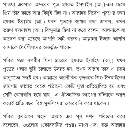
পাওয়া একমাত্র আদরের পুত্র হযরত ইসমাইল (আ.)-এর চেয়ে
প্রিয় তাঁর কাছে আর কিছুই ছিল না। আল্লাহর নির্দেশ পূরণের জন্য
হযরত ইব্রাহিম (আ.) যখন পুত্রকে স্বপ্নের কথা জানান, তখন
তরুণ ইসমাইল (আ.) বিন্দুমাত্র দ্বিধা না করে বলেন, আপনাকে যা
আদেশ করা হয়েছে আপনি তাই করুন। আল্লাহর ইচ্ছায় আপনি
আমাকে ধৈর্যশীলদের অন্তর্ভুক্ত পাবেন।
পবিত্র মক্কা নগরীর মিনা প্রান্তরে হযরত ইব্রাহিম (আ.) যখন
পুত্রের গলায় ছুরি চালাতে উদ্যত হন, তখন আল্লাহ তার এ চরম
আনুগত্যে সন্তুষ্ট হন। আল্লাহর অলৌকিক কুদরতে শিশু ইসমাইলের
জায়গায় জান্নাত থেকে পাঠানো একটি দুম্বা প্রতিস্থাপিত হয় এবং
সেটি কোরবানি হয়ে যায়। এ ঐতিহাসিক ত্যাগের ঘটনাকে স্মরণ
করেই প্রতি বছর বিশ্ব মুসলিমেরা কোরবানি করে থাকেন।
পবিত্র কুরআনে মহান আল্লাহ এর মূল দর্শন পরিষ্কার করে
বলেছেন, ওগুলোর (কোরবানির পশুর) মাংস এবং রক্ত আল্লাহর