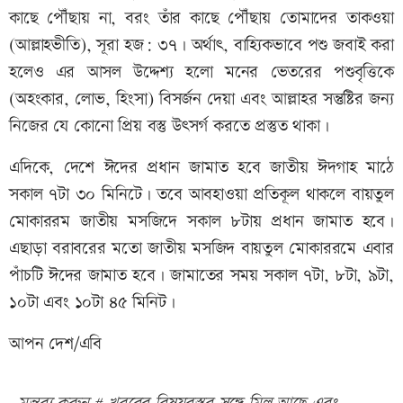
কাছে পৌঁছায় না, বরং তাঁর কাছে পৌঁছায় তোমাদের তাকওয়া
(আল্লাহভীতি), সূরা হজ: ৩৭। অর্থাৎ, বাহ্যিকভাবে পশু জবাই করা
হলেও এর আসল উদ্দেশ্য হলো মনের ভেতরের পশুবৃত্তিকে
(অহংকার, লোভ, হিংসা) বিসর্জন দেয়া এবং আল্লাহর সন্তুষ্টির জন্য
নিজের যে কোনো প্রিয় বস্তু উৎসর্গ করতে প্রস্তুত থাকা।
এদিকে, দেশে ঈদের প্রধান জামাত হবে জাতীয় ঈদগাহ মাঠে
সকাল ৭টা ৩০ মিনিটে। তবে আবহাওয়া প্রতিকূল থাকলে বায়তুল
মোকাররম জাতীয় মসজিদে সকাল ৮টায় প্রধান জামাত হবে।
এছাড়া বরাবরের মতো জাতীয় মসজিদ বায়তুল মোকাররমে এবার
পাঁচটি ঈদের জামাত হবে। জামাতের সময় সকাল ৭টা, ৮টা, ৯টা,
১০টা এবং ১০টা ৪৫ মিনিট।
আপন দেশ/এবি