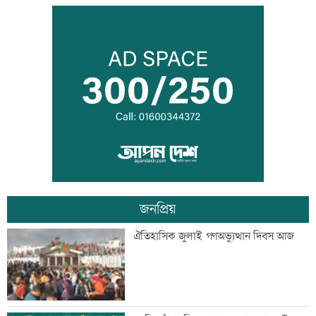
জন্মসূত্রে নাগরিকত্ব সীমিত করতে ট্রাম্পের
নতুন নির্বাহী আদেশ
টেলিভিশনে আজকের যত খেলা
জনপ্রিয়
শুক্রবার রাজধানীর যেসব মার্কেট-দর্শনীয় স্থান
ঐতিহাসিক জুলাই গণঅভ্যুত্থান দিবস আজ
বন্ধ
সাতসকালে সড়কে ঝরল ছয় প্রাণ