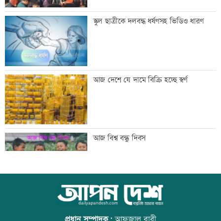
মেসির বাবা মারা গেছেন
স্কুল ছাত্রীকে দলবদ্ধ ধর্ষণসহ ভিডিও ধারণ
বিএনপি গণমাধ্যমের স্বাধীনতায় বিশ্বাস করে:
আজ দেশে যে দামে বিক্রি হচ্ছে স্বর্ণ
প্রতিমন্ত্রী টুকু
তিস্তা মহাপরিকল্পনার কাজ শিগগিরই শুরু
আজ বিশ্ব বন্ধু দিবস
হচ্ছে: প্রতিমন্ত্রী ফরহাদ
অতিরিক্ত মদপানে এক ব্যক্তির মৃত্যু
কোরআন-হাদিসে নামাজ না পড়ার শাস্তি
প্রধান সম্পাদক:
আফজাল বারী