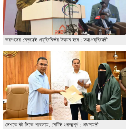
তরুণদের নেতৃত্বেই প্রযুক্তিনির্ভর উন্নয়ন হবে: তথ্যপ্রযুক্তিমন্ত্রী
দেশকে কী দিতে পারলাম, সেটিই গুরুত্বপূর্ণ: প্রধানমন্ত্রী