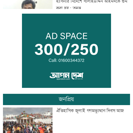
হাসিনার নির্দেশে সালাহউদ্দিন আহমদকে গুম
করা হয়: তদন্ত
তরুণদের নেতৃত্বেই প্রযুক্তিনির্ভর উন্নয়ন হবে:
তথ্যপ্রযুক্তিমন্ত্রী
লক্ষ্মীপুর জেলা প্রশাসনের ১৪ কর্মকর্তা-
কর্মচারীর বিদায়ী সংবর্ধনা
জনপ্রিয়
সব শর্ত মেনে নিলে হরমুজ খুলবো: ইরান
ঐতিহাসিক জুলাই গণঅভ্যুত্থান দিবস আজ