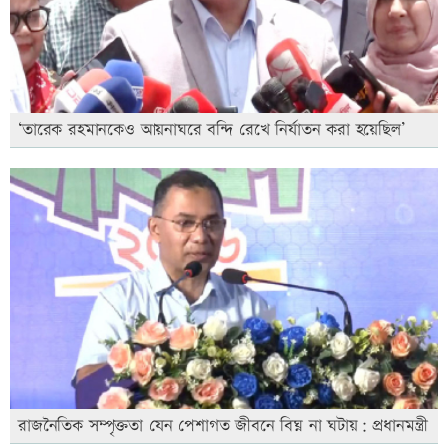
‘তারেক রহমানকেও আয়নাঘরে বন্দি রেখে নির্যাতন করা হয়েছিল’
রাজনৈতিক সম্পৃক্ততা যেন পেশাগত জীবনে বিঘ্ন না ঘটায়: প্রধানমন্ত্রী