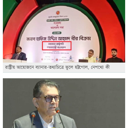
রাষ্ট্রীয় আয়োজনে ব্যানার-তথ্যচিত্রে ভুলে হট্টগোল, নেপথ্যে কী