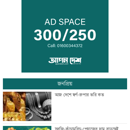
আজ দেশে স্বর্ণের দাম বাড়ল নাকি কমল
হৃদয় ঝড়ে এলপিএলের ফাইনালে জাফনা
জনপ্রিয়
বিশ্বজুড়ে হঠাৎ বন্ধ হাজারো হোয়াটসঅ্যাপ
আজ দেশে স্বর্ণ-রুপার ভরি কত
অ্যাকাউন্ট
সাবেক এমপি আখতারুজ্জামান গ্রেফতার
সবজি-কাঁচামরিচ-পেয়াজের দাম বাড়ছেই