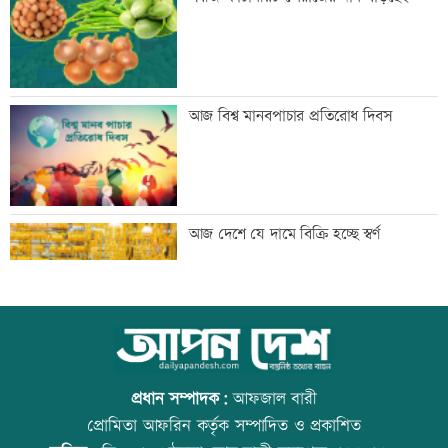
ফ্যাসিবাদের পুনরুত্থান রোধে জাতীয় ঐক্য দৃঢ়
আজ বিশ্ব মানবপাচার প্রতিরোধ দিবস
করতে হবে: মাহদী আমিন
মাগুরায় সাকিব আল হাসানের বাড়িতে হামলা
আজ দেশে যে দামে বিক্রি হচ্ছে স্বর্ণ
জুলাই সনদ নিয়ে উত্তাল কুড়িগ্রামের রাজপথ
আজ বিশ্ব বন্ধু দিবস
প্রধান সম্পাদক:
আফজাল বারী
প্রোমিতা আফরিন কর্তৃক সম্পাদিত ও প্রকাশিত