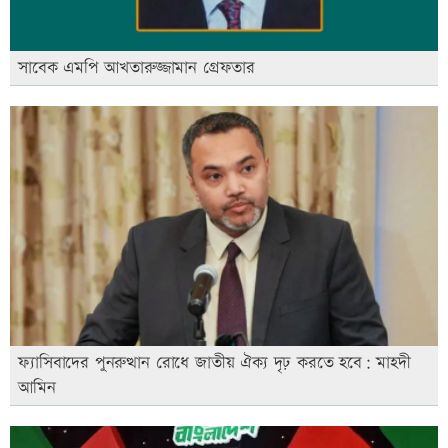
সাবেক এমপি আখতারুজ্জামান গ্রেফতার
ফ্যাসিবাদের পুনরুত্থান রোধে জাতীয় ঐক্য দৃঢ় করতে হবে: মাহদী
আমিন