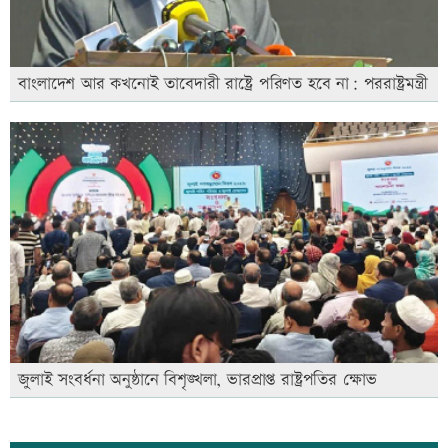
বাংলাদেশ আর কখনোই তাবেদারী রাষ্ট্রে পরিণত হবে না: পররাষ্ট্রমন্ত্রী
জুলাই সংবর্ধনা অনুষ্ঠানে বিশৃঙ্খলা, ভারপ্রাপ্ত রাষ্ট্রপতির ক্ষোভ