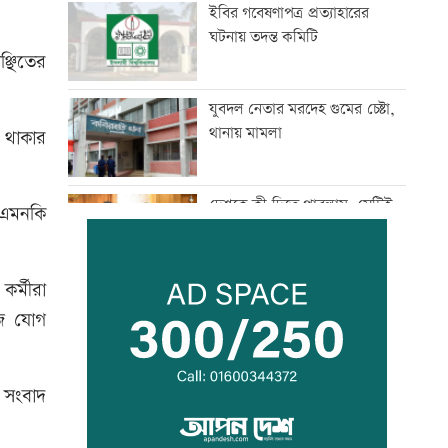
ইবির গবেষণাপত্র প্রত্যাহারের
ঘটনায় তদন্ত কমিটি
্ছিতের
যুবদল নেতার মরদেহ গুমের চেষ্টা,
থানায় মামলা
া থাকার
দেশকে কী দিতে পারলাম, সেটিই
 এমনকি
গুরুত্বপূর্ণ: প্রধানমন্ত্রী
কর্মীরা
ভেজা চুলে ঘুমাচ্ছেন? জানুন এর
াজে যোগ
প্রভাব
ক সংবাদ
যুক্তরাষ্ট্রে এক মাসে ৫১ হাজার
অভিবাসী গ্রেফতার