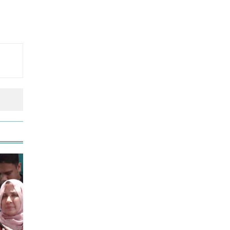
রাজধানীতে ট্রেনের ধাক্কায়
শিক্ষার্থীসহ নিহত ৪
আনসার-ভিডিপির উদ্যোগে সড়ক
সংস্কার
জাতীয় প্রেমিকা দিবস আজ
স্বর্ণের দামে বড় লাফ, আজ থেকেই
কার্যকর
তুচ্ছ ঘটনায় বাকৃবির দুই হলের