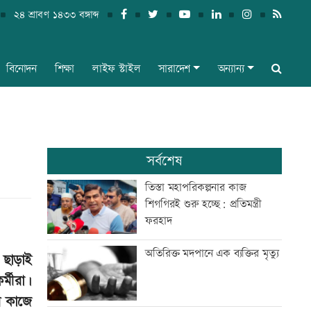
২৪ শ্রাবণ ১৪৩৩ বঙ্গাব্দ
বিনোদন
শিক্ষা
লাইফ স্টাইল
সারাদেশ
অন্যান্য
সর্বশেষ
তিস্তা মহাপরিকল্পনার কাজ
শিগগিরই শুরু হচ্ছে: প্রতিমন্ত্রী
ফরহাদ
অতিরিক্ত মদপানে এক ব্যক্তির মৃত্যু
 ছাড়াই
্মীরা।
রে কাজে