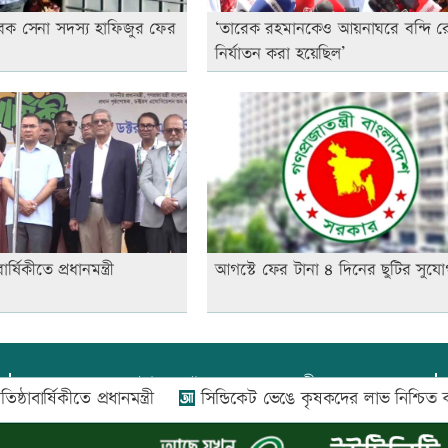
বেক সেনা সদস্য হাফিজুর ফের
‘তারেক রহমানকেও আয়নাঘরে বন্দি র
নির্যাতন করা হয়েছিল’
ার্ষিকীতে প্রধানমন্ত্রী
আগস্টে ফের টানা ৪ দিনের ছুটির সুযো
প্রধান সম্পাদক:
আফজাল বারী
িকীতে প্রধানমন্ত্রী
সিন্ডিকেট ভেঙে কৃষকদের লাভ নিশ্চিত করা হবে: 
প্রোমিতা আফরিন কর্তৃক সম্পাদিত ও প্রকাশিত
অফিস:
সি-৫০১, ৬ষ্ঠতলা, আল রাজী কমপ্লেক্স, ১৬৬-১৬৭