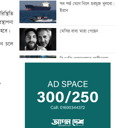
সব শর্ত মেনে নিলে হরমুজ খুলবো:
ইরান
িস্থিতি
্থাপনা
 হবে।
মেসির বাবা মারা গেছেন
কজন চলে
বিএনপি গণমাধ্যমের স্বাধীনতায়
বিশ্বাস করে: প্রতিমন্ত্রী টুকু
তিস্তা মহাপরিকল্পনার কাজ
শিগগিরই শুরু হচ্ছে: প্রতিমন্ত্রী
ফরহাদ
অতিরিক্ত মদপানে এক ব্যক্তির মৃত্যু