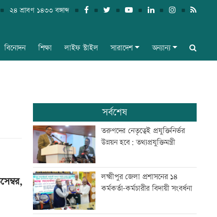
২৪ শ্রাবণ ১৪৩৩ বঙ্গাব্দ
বিনোদন
শিক্ষা
লাইফ স্টাইল
সারাদেশ
অন্যান্য
সর্বশেষ
তরুণদের নেতৃত্বেই প্রযুক্তিনির্ভর
উন্নয়ন হবে: তথ্যপ্রযুক্তিমন্ত্রী
লক্ষ্মীপুর জেলা প্রশাসনের ১৪
সেম্বর,
কর্মকর্তা-কর্মচারীর বিদায়ী সংবর্ধনা