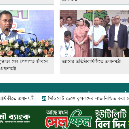
পৃক্ততা যেন পেশাগত জীবনে
ড্যাবের প্রতিষ্ঠাবার্ষিকীতে প্রধানমন্ত্রী
রধানমন্ত্রী
প্রধান সম্পাদক:
আফজাল বারী
তে প্রধানমন্ত্রী
সিন্ডিকেট ভেঙে কৃষকদের লাভ নিশ্চিত করা হবে: আই
প্রোমিতা আফরিন কর্তৃক সম্পাদিত ও প্রকাশিত
অফিস:
সি-৫০১, ৬ষ্ঠতলা, আল রাজী কমপ্লেক্স, ১৬৬-১৬৭
শহীদ সৈয়দ নজরুল ইসলাম সরণি, পুরানা পল্টন, ঢাকা-১০০০