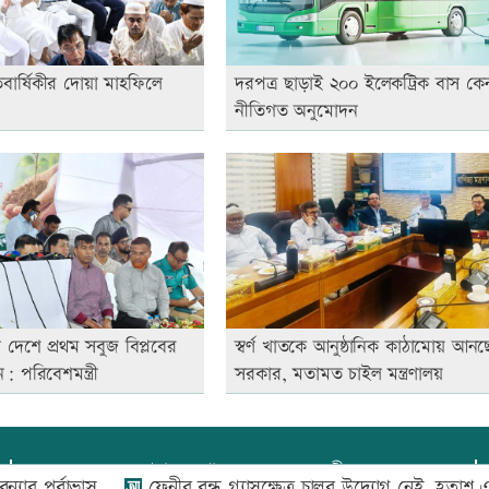
তবার্ষিকীর দোয়া মাহফিলে
দরপত্র ছাড়াই ২০০ ইলেকট্রিক বাস কে
নীতিগত অনুমোদন
দেশে প্রথম সবুজ বিপ্লবের
স্বর্ণ খাতকে আনুষ্ঠানিক কাঠামোয় আনছ
 পরিবেশমন্ত্রী
সরকার, মতামত চাইল মন্ত্রণালয়
প্রধান সম্পাদক:
আফজাল বারী
ূর্বাভাস
ফেনীর বন্ধ গ্যাসক্ষেত্র চালুর উদ্যোগ নেই, হতাশ এলাকা