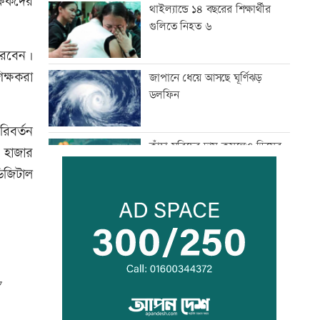
ক্ষকদের
থাইল্যান্ডে ১৪ বছরের শিক্ষার্থীর
গুলিতে নিহত ৬
ারবেন।
ক্ষকরা
জাপানে ধেয়ে আসছে ঘূর্ণিঝড়
ডলফিন
রিবর্তন
কাঁচা মরিচের দাম কমলেও ডিমের
 হাজার
দাম বাড়তি
ডিজিটাল
নারী এশিয়া কাপে সহজ গ্রুপে
বাংলাদেশ
বিএনপি নেতাকে লক্ষ্য করে গুলি,
সহযোগী গুলিবিদ্ধ