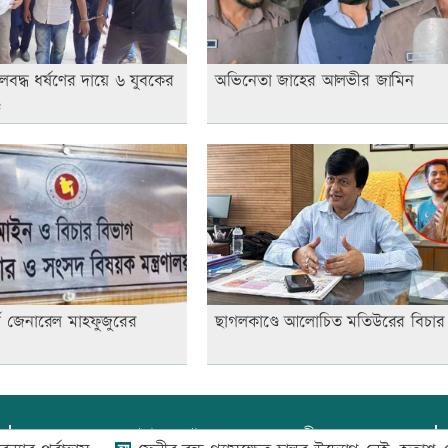
লবদ্ধ ধর্ষণের দায়ে ৬ যুবকের
অভিনেতা জাহের আলভীর জামিন
ড
নি জেনারেল মাহফুজুরের
ছাগলকাণ্ডে আলোচিত মতিউরের বিচার 
প্রধান সম্পাদক:
আফজাল বারী