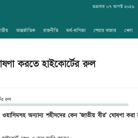
শুক্রবার ০৭ আগস্ট ২০২৬
াতীয়
আন্তর্জাতিক
রাজনীতি
অর্থ-বাণিজ্য
শেয়ার বাজার
খেলা
োষণা করতে হাইকোর্টের রুল
 ও ওয়াসিমসহ অন্যান্য শহীদদের কেন ‘জাতীয় বীর’ ঘোষণা করা 