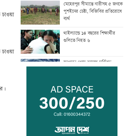
মেহেরপুর সীমান্তে নারীসহ ৫ জনকে
পুশইনের চেষ্টা, বিজিবির প্রতিরোধে
 চাওয়া
ব্যর্থ
থাইল্যান্ডে ১৪ বছরের শিক্ষার্থীর
গুলিতে নিহত ৬
ে চাওয়া
জাপানে ধেয়ে আসছে ঘূর্ণিঝড়
ডলফিন
ির।
কাঁচা মরিচের দাম কমলেও ডিমের
দাম বাড়তি
নারী এশিয়া কাপে সহজ গ্রুপে
বাংলাদেশ