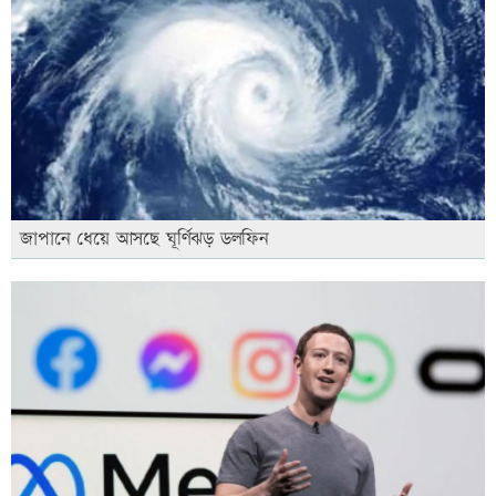
জাপানে ধেয়ে আসছে ঘূর্ণিঝড় ডলফিন