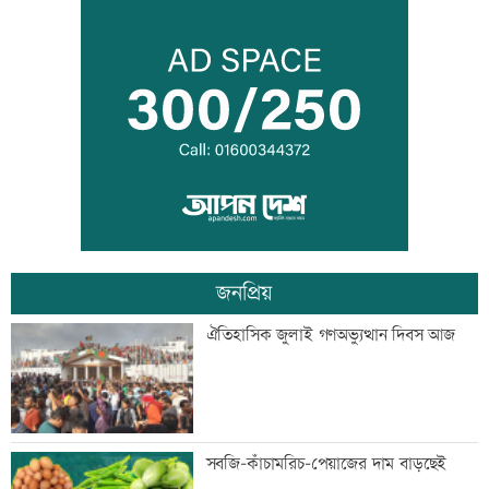
সিঙ্গাপুর থেকে এক কার্গো এলএনজি কিনবে
সরকার
মান্দায় ২৯৬ বোতলসহ দুই মাদক কারবারি
আটক
জনপ্রিয়
গুরুত্বপূর্ণ ব্যক্তিদের নিয়ে অপপ্রচারের বিরুদ্ধে
ঐতিহাসিক জুলাই গণঅভ্যুত্থান দিবস আজ
সতর্ক করল পুলিশ
নিরাপত্তা পেলে দেশে ফিরতে চান সাকিব
সবজি-কাঁচামরিচ-পেয়াজের দাম বাড়ছেই