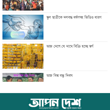
সিঙ্গাপুর থেকে এক কার্গো এলএনজি কিনবে
স্কুল ছাত্রীকে দলবদ্ধ ধর্ষণসহ ভিডিও ধারণ
সরকার
মান্দায় ২৯৬ বোতলসহ দুই মাদক কারবারি
আজ দেশে যে দামে বিক্রি হচ্ছে স্বর্ণ
আটক
গুরুত্বপূর্ণ ব্যক্তিদের নিয়ে অপপ্রচারের বিরুদ্ধে
আজ বিশ্ব বন্ধু দিবস
সতর্ক করল পুলিশ
নিরাপত্তা পেলে দেশে ফিরতে চান সাকিব
কোরআন-হাদিসে নামাজ না পড়ার শাস্তি