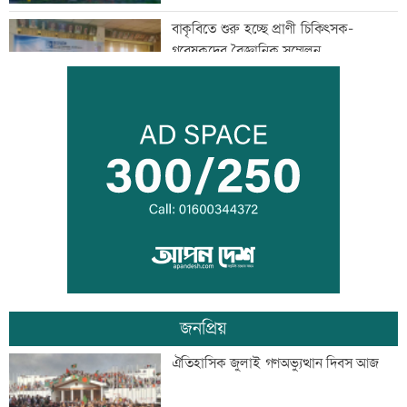
বাকৃবিতে শুরু হচ্ছে প্রাণী চিকিৎসক-
গবেষকদের বৈজ্ঞানিক সম্মেলন
বন্দরে বিস্ফোরণে একই পরিবারের ৩ জন দগ্ধ
পাঁচ আর্থিক প্রতিষ্ঠান বন্ধের অনুমোদন,
রোববার প্রশাসক নিয়োগ
জনপ্রিয়
ঢাকা-ময়মনসিংহ রেল যোগাযোগ স্বাভাবিক
ঐতিহাসিক জুলাই গণঅভ্যুত্থান দিবস আজ