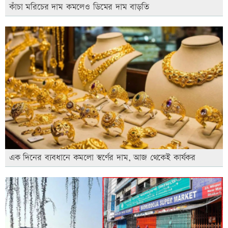
কাঁচা মরিচের দাম কমলেও ডিমের দাম বাড়তি
এক দিনের ব্যবধানে কমলো স্বর্ণের দাম, আজ থেকেই কার্যকর