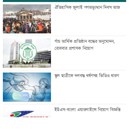
এসএসসির ফলাফল পুনর্নিরীক্ষণের আবেদন
ঐতিহাসিক জুলাই গণঅভ্যুত্থান দিবস আজ
করবেন যেভাবে
তিন আর্থিক প্রতিষ্ঠানের লেনদেন সাময়িক বন্ধ
পাঁচ আর্থিক প্রতিষ্ঠান বন্ধের অনুমোদন,
রোববার প্রশাসক নিয়োগ
নাছিমা কাদির মোল্লা স্কুলের সবাই পেল
স্কুল ছাত্রীকে দলবদ্ধ ধর্ষণসহ ভিডিও ধারণ
জিপিএ-৫
দেড় ঘণ্টায় ৩৪৩ কোটি টাকার লেনদেন
ইউএস-বাংলা এয়ারলাইন্সে নিয়োগ বিজ্ঞপ্তি