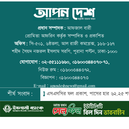
ট্রাকের পেছনে প্রাইভেটকারের ধাক্কা, প্রাণ
আজ স্বর্ণ-রুপা যে দামে বিক্রি হচ্ছে
গেল সহকারী জজের
প্রধান সম্পাদক:
আফজাল বারী
প্রোমিতা আফরিন কর্তৃক সম্পাদিত ও প্রকাশিত
অফিস:
সি-৫০১, ৬ষ্ঠতলা, আল রাজী কমপ্লেক্স, ১৬৬-১৬৭
ফেলের হার বেশি হওয়ার কারণ জানালেন
ট্রেনের ধাক্কায় শিক্ষার্থীসহ নিহত ৪
শহীদ সৈয়দ নজরুল ইসলাম সরণি, পুরানা পল্টন, ঢাকা-১০০০
ঢাকা বোর্ডের চেয়ারম্যান
যোগাযোগ:
০২-৫৫১১১৬৬০
,
০১৬০০৩৪৪৩৭০-৭১,
নিউজ রুম:
০১৬০০৩৪৪৩৭২,
বিজ্ঞাপন:
০১৬০০৩৪৪৩৭৩
ঘুমের মধ্যে সাপের ছোবল, সাপসহ
কাঁচা মরিচের দাম কমলেও ডিমের দাম
E-mail:
apandeshnews@gmail.com
হাসপাতালে চৈতী
বাড়তি
শীর্ষ সংবাদ:
লাদেশি নিহত
এসএসসির ফল প্রকাশ, পাসের হার ৬২.২৫ শতাংশ
©
২০২৬ |
আপন দেশ ডটকম
কর্তৃক সর্বসত্ব ® সংরক্ষিত | উন্নয়নে
ইমিথমেকারস.কম
খাতা পুনর্নিরীক্ষণ নিয়ে যা বললেন শিক্ষামন্ত্রী
আজ দেশে স্বর্ণের দাম বাড়ল নাকি কমলো