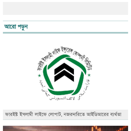
আরো পড়ুন
ফারইস্ট ইসলামী লাইফে লোপাট, নজরদারিতে আইডিআরের ব্যর্থতা