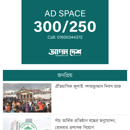
ট্রাকের পেছনে প্রাইভেটকারের ধাক্কা, প্রাণ
গেল সহকারী জজের
ফেলের হার বেশি হওয়ার কারণ জানালেন
ঢাকা বোর্ডের চেয়ারম্যান
জনপ্রিয়
ঘুমের মধ্যে সাপের ছোবল, সাপসহ
ঐতিহাসিক জুলাই গণঅভ্যুত্থান দিবস আজ
হাসপাতালে চৈতী
খাতা পুনর্নিরীক্ষণ নিয়ে যা বললেন শিক্ষামন্ত্রী
পাঁচ আর্থিক প্রতিষ্ঠান বন্ধের অনুমোদন,
রোববার প্রশাসক নিয়োগ