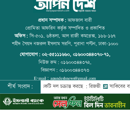
পোলট্রি মুরগির মাংসে মাত্রাতিরিক্ত
আজ বিশ্ব বন্ধু দিবস
অ্যান্টিমাইক্রোবিয়াল
প্রধান সম্পাদক:
আফজাল বারী
প্রোমিতা আফরিন কর্তৃক সম্পাদিত ও প্রকাশিত
অফিস:
সি-৫০১, ৬ষ্ঠতলা, আল রাজী কমপ্লেক্স, ১৬৬-১৬৭
জাতিসংঘে জুলাই গণঅভ্যুত্থান দিবস পালিত
প্রতিমন্ত্রীকে ঘিরে ভাইরাল ভিডিওতে ছবি
শহীদ সৈয়দ নজরুল ইসলাম সরণি, পুরানা পল্টন, ঢাকা-১০০০
জুড়ে অপপ্রচার: এলিন
যোগাযোগ:
০২-৫৫১১১৬৬০
,
০১৬০০৩৪৪৩৭০-৭১,
নিউজ রুম:
০১৬০০৩৪৪৩৭২,
বিজ্ঞাপন:
০১৬০০৩৪৪৩৭৩
সোনাক্ষীকে কটাক্ষ, ফের বিতর্কের মুখে কঙ্গনা
বিশ্ব মাতৃদুগ্ধ দিবস আজ
E-mail:
apandeshnews@gmail.com
শীর্ষ সংবাদ:
দেশের বিরুদ্ধে একটি দল চক্রান্ত করছে : রিজভী
সাকিবের বাড়িতে হ
©
২০২৬ |
আপন দেশ ডটকম
কর্তৃক সর্বসত্ব ® সংরক্ষিত | উন্নয়নে
ইমিথমেকারস.কম
দুই ঘণ্টায় ৫৪৮ কোটি টাকার লেনদেন
কোরআন-হাদিসে নামাজ না পড়ার শাস্তি