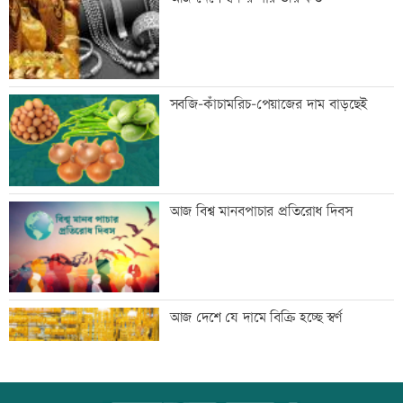
ঢাকার চারপাশের নদীদূষণ রোধে
সবজি-কাঁচামরিচ-পেয়াজের দাম বাড়ছেই
কর্মপরিকল্পনার নির্দেশ
গণভোটের রায় বাস্তবায়নে ১১ দলের লংমার্চের
আজ বিশ্ব মানবপাচার প্রতিরোধ দিবস
ঘোষণা
এসবিএসি ব্যাংকের কর্পোরেট পরিচালকের
আজ দেশে যে দামে বিক্রি হচ্ছে স্বর্ণ
শেয়ার বিক্রির ঘোষণা