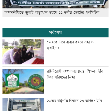
আদমদীঘিতে জুলাই অভ্যুত্থান স্বরণে ১১ দলীয় জোটের গণমিছিল
সর্বশেষ
মেয়েকে নিয়ে বাবার কবরে শ্রদ্ধা ডা.
জুবাইদার
রাষ্ট্রবিরোধী তৎপরতায় ৪০৪ শিক্ষক, ইবি
জিয়া পরিষদের নিন্দা
২৩তম রাষ্ট্রপতি নির্বাচন ২০ আগস্ট: ইসি