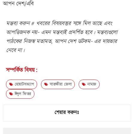
আপন দেশ/এবি
মন্তব্য করুন # খবরের বিষয়বস্তুর সঙ্গে মিল আছে এবং
আপত্তিজনক নয়- এমন মন্তব্যই প্রদর্শিত হবে। মন্তব্যগুলো
পাঠকের নিজস্ব মতামত, আপন দেশ ডটকম- এর দায়ভার
নেবে না।
সম্পর্কিত বিষয়:
হোয়াটসঅ্যাপ
সাতক্ষীরা জেলা
নামাজ
ঈদুল ফিতর
শেয়ার করুনঃ