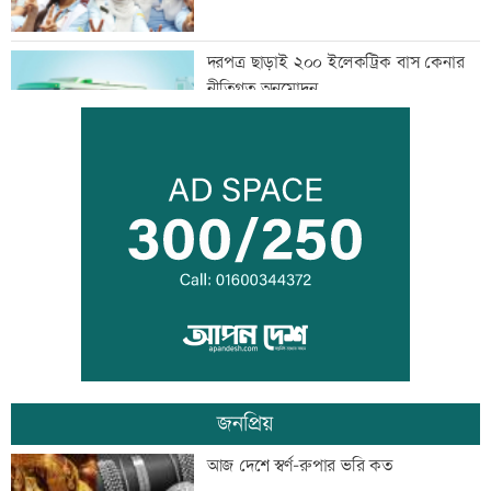
দরপত্র ছাড়াই ২০০ ইলেকট্রিক বাস কেনার
নীতিগত অনুমোদন
তনু হত্যার আসামি সাবেক সেনাসদস্য
হাফিজুরকে আত্মসমর্পণের নির্দেশ
দুদকের মামলায় ঢাকা ব্যাংকের ৪ কর্মকর্তার
কারাদণ্ড
জনপ্রিয়
জিয়াউর রহমান দেশে প্রথম সবুজ বিপ্লবের
আজ দেশে স্বর্ণ-রুপার ভরি কত
ডাক দিয়েছিলেন: পরিবেশমন্ত্রী