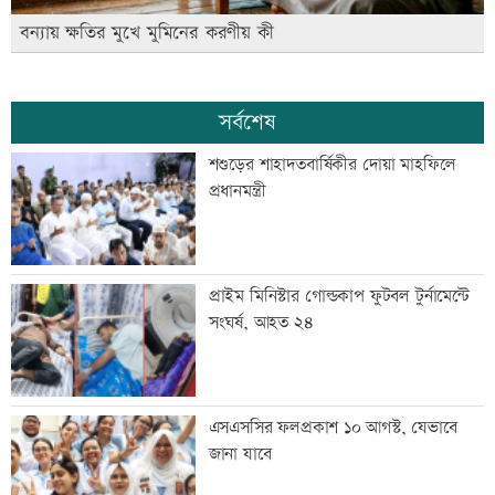
বন্যায় ক্ষতির মুখে মুমিনের করণীয় কী
সর্বশেষ
শশুড়ের শাহাদতবার্ষিকীর দোয়া মাহফিলে
প্রধানমন্ত্রী
প্রাইম মিনিস্টার গোল্ডকাপ ফুটবল টুর্নামেন্টে
সংঘর্ষ, আহত ২৪
এসএসসির ফলপ্রকাশ ১০ আগস্ট, যেভাবে
জানা যাবে