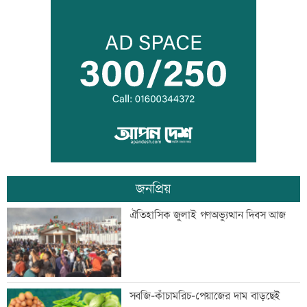
রোববার চট্টগ্রামে যাচ্ছেন প্রধানমন্ত্রী
বিয়ে না করার কারণ জানালেন আমিশা
জনপ্রিয়
আওয়ামী লীগের সঙ্গে গণতন্ত্র যায় না: মির্জা
ঐতিহাসিক জুলাই গণঅভ্যুত্থান দিবস আজ
ফখরুল
ডেপুটি ম্যানেজার চেয়ে ব্র্যাকে নিয়োগ
সবজি-কাঁচামরিচ-পেয়াজের দাম বাড়ছেই