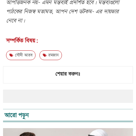
আপত্তিজনক নয়- এমন মন্তব্যই প্রদর্শিত হবে। মন্তব্যগুলো
পাঠকের নিজস্ব মতামত, আপন দেশ ডটকম- এর দায়ভার
নেবে না।
সম্পর্কিত বিষয়:
সৌদী আরব
রমজান
শেয়ার করুনঃ
আরো পড়ুন