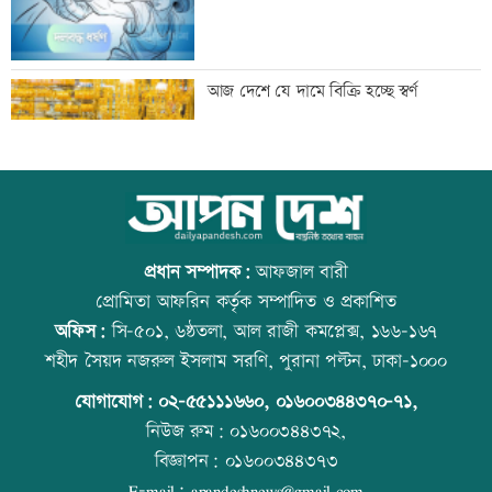
বাংলাদেশসহ ১৪ দেশের প্রতিরক্ষা জোটে
আজ দেশে যে দামে বিক্রি হচ্ছে স্বর্ণ
কমান্ডার নিয়োগ
নোয়াখালীতে ৯৭৯০ ইয়াবাসহ গ্রেফতার ২
আজ বিশ্ব বন্ধু দিবস
প্রধান সম্পাদক:
আফজাল বারী
প্রোমিতা আফরিন কর্তৃক সম্পাদিত ও প্রকাশিত
অফিস:
সি-৫০১, ৬ষ্ঠতলা, আল রাজী কমপ্লেক্স, ১৬৬-১৬৭
তিন হত্যা মামলার আসামি গ্রেফতার
প্রতিমন্ত্রীকে ঘিরে ভাইরাল ভিডিওতে ছবি
শহীদ সৈয়দ নজরুল ইসলাম সরণি, পুরানা পল্টন, ঢাকা-১০০০
জুড়ে অপপ্রচার: এলিন
যোগাযোগ:
০২-৫৫১১১৬৬০
,
০১৬০০৩৪৪৩৭০-৭১,
নিউজ রুম:
০১৬০০৩৪৪৩৭২,
বিজ্ঞাপন:
০১৬০০৩৪৪৩৭৩
কনটেন্ট ক্রিয়েটর রিপন মিয়া গ্রেফতার
কোরআন-হাদিসে নামাজ না পড়ার শাস্তি
E-mail:
apandeshnews@gmail.com