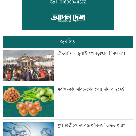
ব্যতিক্রমী দৃষ্টান্ত স্থাপন করলেন প্রতিমন্ত্রী
সুলতান সালাউদ্দিন
জনপ্রিয়
‘বিশ্বাস করতে চাই তিনি ডিসেম্বরে ফিরে
ঐতিহাসিক জুলাই গণঅভ্যুত্থান দিবস আজ
আইনের মুখোমুখি হবেন’
জাপানে টাইফুন ‘ডলফিনে’র তাণ্ডবে ৫০০
সবজি-কাঁচামরিচ-পেয়াজের দাম বাড়ছেই
ফ্লাইট বাতিল
প্রস্তুতি ম্যাচে তাইজুলের চোট
স্কুল ছাত্রীকে দলবদ্ধ ধর্ষণসহ ভিডিও ধারণ