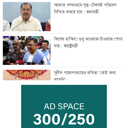
সরকার গণমাধ্যমে সুস্থ-টেকসই পরিবেশ
নিশ্চিত করতে চায়: তথ্যমন্ত্রী
কিসের হাসিনা! শুধু আওয়াজ-টাওয়াজ শোনা
যায়: স্বরাষ্ট্রমন্ত্রী
সুনীল গঙ্গোপাধ্যায়ের কবিতা ‘কেউ কথা
রাখেনি’
অপরাধ প্রতিরোধে সবাইকে সচেতন থাকার
আহবান প্রশাসনের