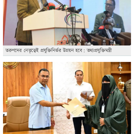
তরুণদের নেতৃত্বেই প্রযুক্তিনির্ভর উন্নয়ন হবে: তথ্যপ্রযুক্তিমন্ত্রী