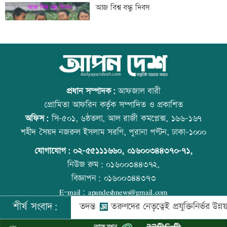
বিএনপি গণমাধ্যমের স্বাধীনতায় বিশ্বাস করে:
আজ বিশ্ব বন্ধু দিবস
প্রতিমন্ত্রী টুকু
তিস্তা মহাপরিকল্পনার কাজ শিগগিরই শুরু
কোরআন-হাদিসে নামাজ না পড়ার শাস্তি
হচ্ছে: প্রতিমন্ত্রী ফরহাদ
প্রধান সম্পাদক:
আফজাল বারী
প্রোমিতা আফরিন কর্তৃক সম্পাদিত ও প্রকাশিত
অফিস:
সি-৫০১, ৬ষ্ঠতলা, আল রাজী কমপ্লেক্স, ১৬৬-১৬৭
অতিরিক্ত মদপানে এক ব্যক্তির মৃত্যু
উত্থান-পতনের বাজারে আজ স্বর্ণের ভরি কত
শহীদ সৈয়দ নজরুল ইসলাম সরণি, পুরানা পল্টন, ঢাকা-১০০০
যোগাযোগ:
০২-৫৫১১১৬৬০
,
০১৬০০৩৪৪৩৭০-৭১,
নিউজ রুম:
০১৬০০৩৪৪৩৭২,
বিজ্ঞাপন:
০১৬০০৩৪৪৩৭৩
ইবির গবেষণাপত্র প্রত্যাহারের ঘটনায় তদন্ত
আজ স্বর্ণ-রুপা যে দামে বিক্রি হচ্ছে
E-mail:
apandeshnews@gmail.com
কমিটি
শীর্ষ সংবাদ:
গুম করা হয়: তদন্ত
তরুণদের নেতৃত্বেই প্রযুক্তিনির্ভর উন্নয়ন হবে: তথ্যপ্
©
২০২৬ |
আপন দেশ ডটকম
কর্তৃক সর্বসত্ব ® সংরক্ষিত | উন্নয়নে