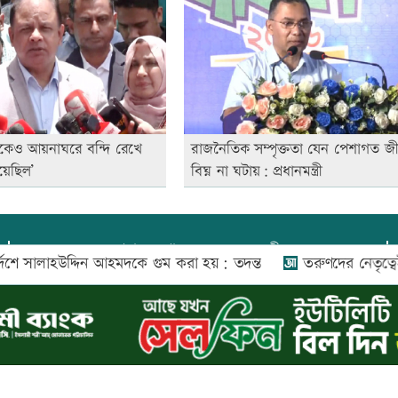
কেও আয়নাঘরে বন্দি রেখে
রাজনৈতিক সম্পৃক্ততা যেন পেশাগত জ
য়েছিল’
বিঘ্ন না ঘটায়: প্রধানমন্ত্রী
প্রধান সম্পাদক:
আফজাল বারী
 সালাহউদ্দিন আহমদকে গুম করা হয়: তদন্ত
তরুণদের নেতৃত্বেই প্রযুক্
প্রোমিতা আফরিন কর্তৃক সম্পাদিত ও প্রকাশিত
অফিস:
সি-৫০১, ৬ষ্ঠতলা, আল রাজী কমপ্লেক্স, ১৬৬-১৬৭
শহীদ সৈয়দ নজরুল ইসলাম সরণি, পুরানা পল্টন, ঢাকা-১০০০
০২৬ |
আপন দেশ ডটকম
কর্তৃক সর্বসত্ব ® সংরক্ষিত | উন্নয়নে
ইমিথমেকার