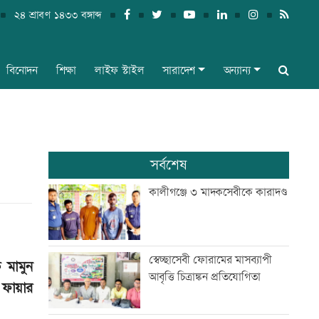
২৪ শ্রাবণ ১৪৩৩ বঙ্গাব্দ
বিনোদন
শিক্ষা
লাইফ স্টাইল
সারাদেশ
অন্যান্য
সর্বশেষ
কালীগঞ্জে ৩ মাদকসেবীকে কারাদণ্ড
স্বেচ্ছাসেবী ফোরামের মাসব্যাপী
 মামুন
আবৃত্তি চিত্রাঙ্কন প্রতিযোগিতা
 ফায়ার