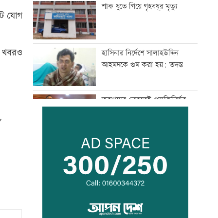
শাক ধুতে গিয়ে গৃহবধূর মৃত্যু
িট যোগ
ের খবরও
হাসিনার নির্দেশে সালাহউদ্দিন
আহমদকে গুম করা হয়: তদন্ত
তরুণদের নেতৃত্বেই প্রযুক্তিনির্ভর
উন্নয়ন হবে: তথ্যপ্রযুক্তিমন্ত্রী
লক্ষ্মীপুর জেলা প্রশাসনের ১৪
কর্মকর্তা-কর্মচারীর বিদায়ী সংবর্ধনা
সব শর্ত মেনে নিলে হরমুজ খুলবো:
ইরান