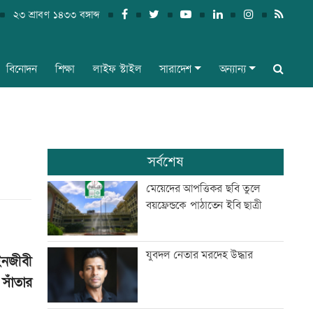
২৩ শ্রাবণ ১৪৩৩ বঙ্গাব্দ
বিনোদন
শিক্ষা
লাইফ স্টাইল
সারাদেশ
অন্যান্য
সর্বশেষ
মেয়েদের আপত্তিকর ছবি তুলে
বয়ফ্রেন্ডকে পাঠাতেন ইবি ছাত্রী
যুবদল নেতার মরদেহ উদ্ধার
ইনজীবী
সাঁতার