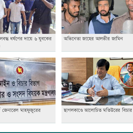
লবদ্ধ ধর্ষণের দায়ে ৬ যুবকের
অভিনেতা জাহের আলভীর জামিন
ড
নি জেনারেল মাহফুজুরের
ছাগলকাণ্ডে আলোচিত মতিউরের বিচার 