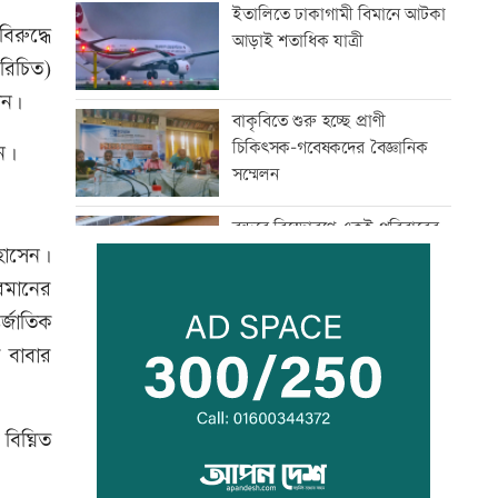
ইতালিতে ঢাকাগামী বিমানে আটকা
িরুদ্ধে
আড়াই শতাধিক যাত্রী
পরিচিত)
েন।
বাকৃবিতে শুরু হচ্ছে প্রাণী
চিকিৎসক-গবেষকদের বৈজ্ঞানিক
েন।
সম্মেলন
বন্দরে বিস্ফোরণে একই পরিবারের
হোসেন।
৩ জন দগ্ধ
রমানের
্জাতিক
পাঁচ আর্থিক প্রতিষ্ঠান বন্ধের
 বাবার
অনুমোদন, রোববার প্রশাসক
নিয়োগ
বিঘ্নিত
ঢাকা-ময়মনসিংহ রেল যোগাযোগ
স্বাভাবিক