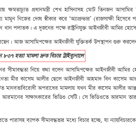
় ক্ষমতাচ্যুত প্রধানমন্ত্রী শেখ হাসিনাসহ মোট তিনজন আসামির ব
ে মামুন নিজের দোষ স্বীকার করে ‘অ্যাপ্রুভার’ (রাজসাক্ষী হিসেবে 
ন খান পলাতক। এ দুজনের পক্ষে রাষ্ট্রনিযুক্ত আইনজীবী আমির হোস
ষ করেছেন। আজ আসামিপক্ষের আইনজীবী যুক্তিতর্ক উপস্থাপন শুরু করল
ে ৮৩৭ হত্যা মামলা দ্রুত বিচার ট্রাইব্যুনালে
ল আইনের সীমাবদ্ধতা নিয়ে কথা বলেন আসামিপক্ষের আইনজীবী আমির 
ক নেতা মীর কাসেম আলীর ছেলে আইনজীবী আহমাদ বিন কাসেম আ
টিত মানবতাবিরোধী অপরাধের মামলায় যখন মীর কাসেম আলীর আন্তর
েম আরমানের সাক্ষাৎকারের ভিডিও সেটি। সে ভিডিওতে আরমান তার
ারাসহ ব্যাপক সীমাবদ্ধতার মধ্যে বিচার হচ্ছে, যা ন্যায়বিচারকে 