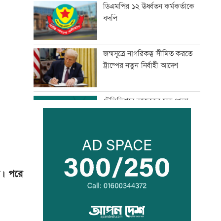
ডিএমপির ১২ ঊর্ধ্বতন কর্মকর্তাকে
বদলি
জন্মসূত্রে নাগরিকত্ব সীমিত করতে
ট্রাম্পের নতুন নির্বাহী আদেশ
টেলিভিশনে আজকের যত খেলা
শুক্রবার রাজধানীর যেসব মার্কেট-
দর্শনীয় স্থান বন্ধ
েন। পরে
সাতসকালে সড়কে ঝরল ছয় প্রাণ