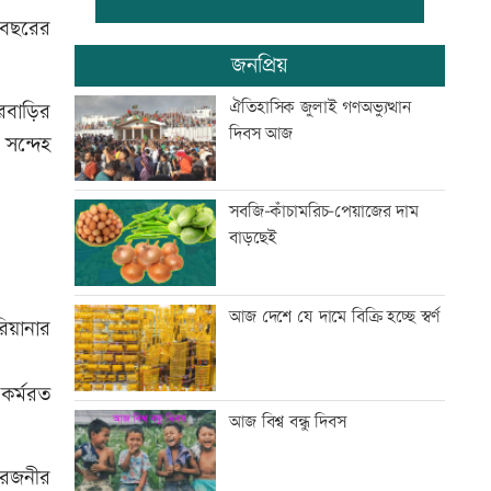
 বছরের
আজ দেশের স্বর্ণের ভরি কত
জনপ্রিয়
ঐতিহাসিক জুলাই গণঅভ্যুত্থান
বাড়ির
দিবস আজ
সন্দেহ
শ্বশুরের শাহাদতবার্ষিকীর দোয়া
মাহফিলে প্রধানমন্ত্রী
সবজি-কাঁচামরিচ-পেয়াজের দাম
বাড়ছেই
প্রাইম মিনিস্টার গোল্ডকাপ ফুটবল
টুর্নামেন্টে সংঘর্ষ, আহত ২৪
আজ দেশে যে দামে বিক্রি হচ্ছে স্বর্ণ
রিয়ানার
এসএসসির ফলপ্রকাশ ১০ আগস্ট,
যেভাবে জানা যাবে
কর্মরত
আজ বিশ্ব বন্ধু দিবস
দরপত্র ছাড়াই ২০০ ইলেকট্রিক বাস
, রজনীর