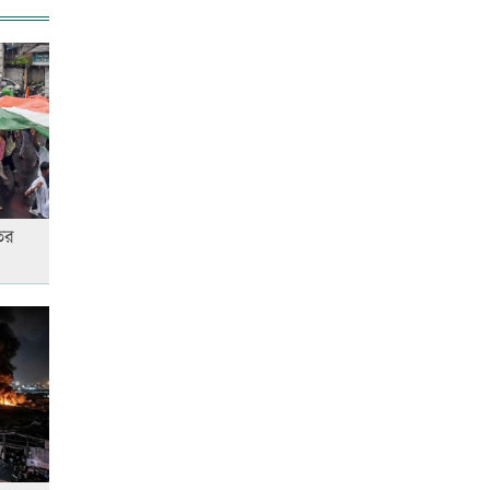
শিক্ষার্থীসহ নিহত ৪
তুচ্ছ ঘটনায় বাকৃবির দুই হলের
শিক্ষার্থীদের সংঘর্ষ, আহত ৪
ের