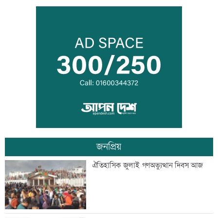
সিটি ব্যাংকের কার্ড স্পর্শ করলেই টাকা দেবে
এটিএম
মহাস্থানগড়ে নির্মাণকাজে স্থিতাবস্থা, আপিলের
অনুমতি
জনপ্রিয়
বাংলা কিউআর নিয়ে আলেমদের সঙ্গে
ঐতিহাসিক জুলাই গণঅভ্যুত্থান দিবস আজ
ইসলামী ব্যাংকেরমতবিনিময় সভা
অস্বাভাবিক দর বৃদ্ধির কারণ জানেনা