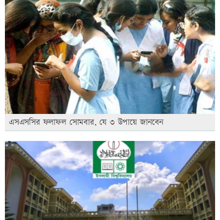
এসএসসির ফলাফল সোমবার, যে ৩ উপায়ে জানবেন