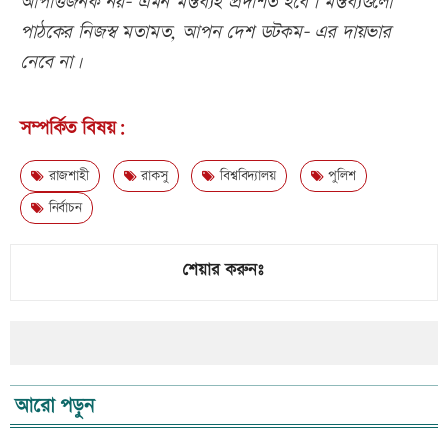
আপত্তিজনক নয়- এমন মন্তব্যই প্রদর্শিত হবে। মন্তব্যগুলো
পাঠকের নিজস্ব মতামত, আপন দেশ ডটকম- এর দায়ভার
নেবে না।
সম্পর্কিত বিষয়:
রাজশাহী
রাকসু
বিশ্ববিদ্যালয়
পুলিশ
নির্বাচন
শেয়ার করুনঃ
আরো পড়ুন