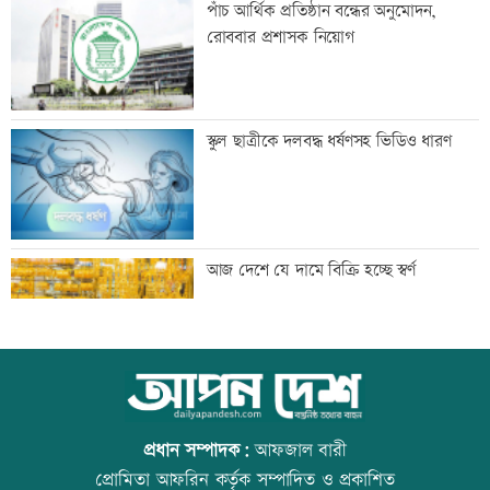
পাঁচ আর্থিক প্রতিষ্ঠান বন্ধের অনুমোদন,
ইউনাইটেড ইন্স্যুরেন্স
রোববার প্রশাসক নিয়োগ
রাষ্ট্রপতি নির্বাচনে বিএনপির ২ মনোনয়নপত্র
স্কুল ছাত্রীকে দলবদ্ধ ধর্ষণসহ ভিডিও ধারণ
সংগ্রহ
সূচকের পতনে চলছে লেনদেন
আজ দেশে যে দামে বিক্রি হচ্ছে স্বর্ণ
অভিকার পরে এবার স্বরা হাসপাতালে ভর্তি,
আজ বিশ্ব বন্ধু দিবস
কী হলো এ ২ অভিনেত্রীর
প্রধান সম্পাদক:
আফজাল বারী
প্রোমিতা আফরিন কর্তৃক সম্পাদিত ও প্রকাশিত