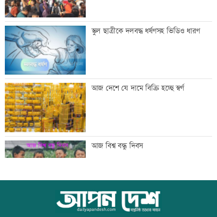
মান্দায় ২৯৬ বোতলসহ দুই মাদক কারবারি
স্কুল ছাত্রীকে দলবদ্ধ ধর্ষণসহ ভিডিও ধারণ
আটক
গুরুত্বপূর্ণ ব্যক্তিদের নিয়ে অপপ্রচারের বিরুদ্ধে
আজ দেশে যে দামে বিক্রি হচ্ছে স্বর্ণ
সতর্ক করল পুলিশ
নিরাপত্তা পেলে দেশে ফিরতে চান সাকিব
আজ বিশ্ব বন্ধু দিবস
সাকিবের দেশে ফেরার সুযোগ নেই: ক্রীড়া
কোরআন-হাদিসে নামাজ না পড়ার শাস্তি
প্রতিমন্ত্রী