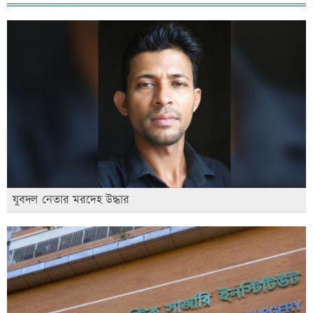
যুবদল নেতার মরদেহ উদ্ধার