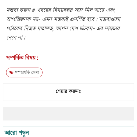
মন্তব্য করুন # খবরের বিষয়বস্তুর সঙ্গে মিল আছে এবং
আপত্তিজনক নয়- এমন মন্তব্যই প্রদর্শিত হবে। মন্তব্যগুলো
পাঠকের নিজস্ব মতামত, আপন দেশ ডটকম- এর দায়ভার
নেবে না।
সম্পর্কিত বিষয়:
খাগড়াছড়ি জেলা
শেয়ার করুনঃ
আরো পড়ুন