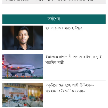
সর্বশেষ
যুবদল নেতার মরদেহ উদ্ধার
ইতালিতে ঢাকাগামী বিমানে আটকা আড়াই
শতাধিক যাত্রী
বাকৃবিতে শুরু হচ্ছে প্রাণী চিকিৎসক-
গবেষকদের বৈজ্ঞানিক সম্মেলন