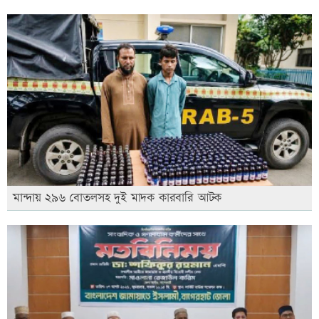
মান্দায় ২৯৬ বোতলসহ দুই মাদক কারবারি আটক