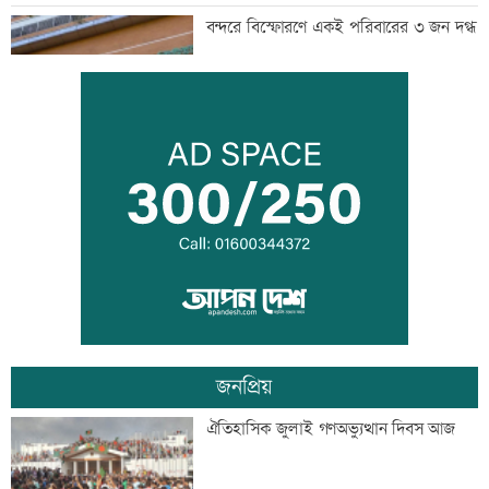
বন্দরে বিস্ফোরণে একই পরিবারের ৩ জন দগ্ধ
পাঁচ আর্থিক প্রতিষ্ঠান বন্ধের অনুমোদন,
রোববার প্রশাসক নিয়োগ
ঢাকা-ময়মনসিংহ রেল যোগাযোগ স্বাভাবিক
জনপ্রিয়
সিঙ্গাপুর থেকে এক কার্গো এলএনজি কিনবে
ঐতিহাসিক জুলাই গণঅভ্যুত্থান দিবস আজ
সরকার