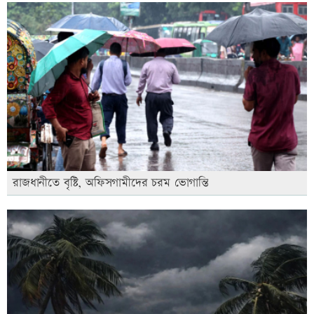
রাজধানীতে বৃষ্টি, অফিসগামীদের চরম ভোগান্তি