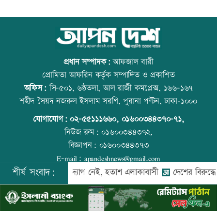
স্বর্ণ খাতকে আনুষ্ঠানিক কাঠামোয় আনছে
আজ বিশ্ব বন্ধু দিবস
সরকার, মতামত চাইল মন্ত্রণালয়
প্রধান সম্পাদক:
আফজাল বারী
প্রোমিতা আফরিন কর্তৃক সম্পাদিত ও প্রকাশিত
অফিস:
সি-৫০১, ৬ষ্ঠতলা, আল রাজী কমপ্লেক্স, ১৬৬-১৬৭
গবেষণা-দক্ষতা উন্নয়নে বাংলাদেশ-অস্ট্রেলিয়ার
প্রতিমন্ত্রীকে ঘিরে ভাইরাল ভিডিওতে ছবি
শহীদ সৈয়দ নজরুল ইসলাম সরণি, পুরানা পল্টন, ঢাকা-১০০০
নতুন উদ্যোগ
জুড়ে অপপ্রচার: এলিন
যোগাযোগ:
০২-৫৫১১১৬৬০
,
০১৬০০৩৪৪৩৭০-৭১,
নিউজ রুম:
০১৬০০৩৪৪৩৭২,
বিজ্ঞাপন:
০১৬০০৩৪৪৩৭৩
বিমানবন্দরে বাড়ছে নিরাপত্তা, বসছে অ্যান্টি-
বিশ্ব মাতৃদুগ্ধ দিবস আজ
E-mail:
apandeshnews@gmail.com
ড্রোন সিস্টেম
শীর্ষ সংবাদ:
ক্ষেত্র চালুর উদ্যোগ নেই, হতাশ এলাকাবাসী
দেশের বিরুদ্ধে একটি দল
©
২০২৬ |
আপন দেশ ডটকম
কর্তৃক সর্বসত্ব ® সংরক্ষিত | উন্নয়নে
ইমিথমেকারস.কম
প্রশিক্ষণার্থীদের সনদ দিলো কালীগঞ্জ
আজ স্বর্ণ-রুপা যে দামে বিক্রি হচ্ছে