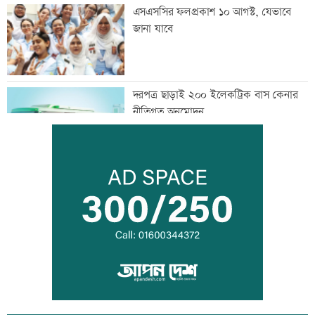
এসএসসির ফলপ্রকাশ ১০ আগস্ট, যেভাবে
জানা যাবে
দরপত্র ছাড়াই ২০০ ইলেকট্রিক বাস কেনার
নীতিগত অনুমোদন
তনু হত্যার আসামি সাবেক সেনাসদস্য
হাফিজুরকে আত্মসমর্পণের নির্দেশ
দুদকের মামলায় ঢাকা ব্যাংকের ৪ কর্মকর্তার
কারাদণ্ড