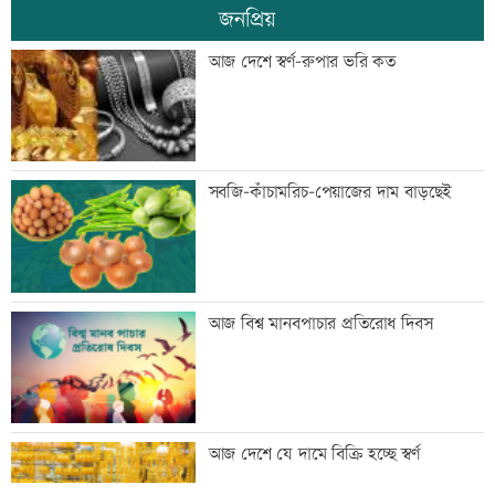
জনপ্রিয়
জিয়াউর রহমান দেশে প্রথম সবুজ বিপ্লবের
আজ দেশে স্বর্ণ-রুপার ভরি কত
ডাক দিয়েছিলেন: পরিবেশমন্ত্রী
প্রথম শ্রেণিতে ভর্তি লটারিতে
সবজি-কাঁচামরিচ-পেয়াজের দাম বাড়ছেই
মেঘনার ভাঙনরোধে জিও ব্যাগ প্রকল্পে
আজ বিশ্ব মানবপাচার প্রতিরোধ দিবস
অনিয়ম, এলাকাবাসীর মানববন্ধন
বাংলাদেশি পাঁচ হাজার কৃষি শ্রমিক নেবে
আজ দেশে যে দামে বিক্রি হচ্ছে স্বর্ণ
ওমান