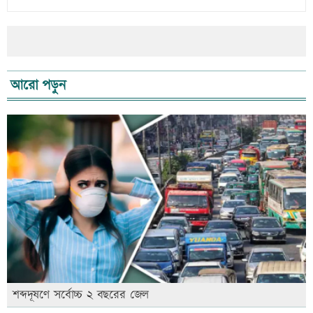
আরো পড়ুন
শব্দদূষণে সর্বোচ্চ ২ বছরের জেল