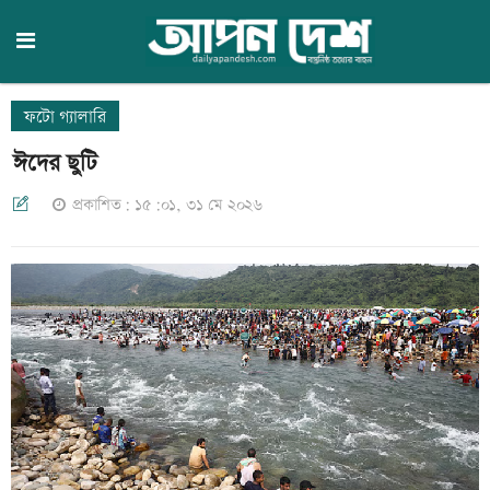
ফটো গ্যালারি
ঈদের ছুটি
প্রকাশিত: ১৫:০১, ৩১ মে ২০২৬