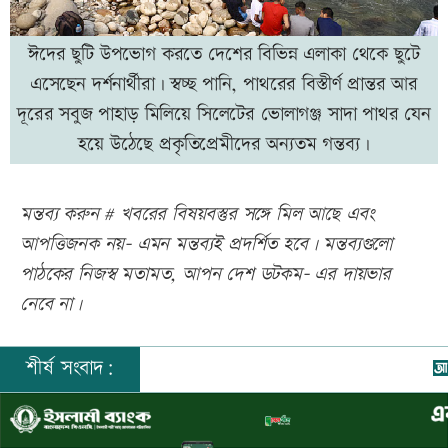
ঈদের ছুটি উপভোগ করতে দেশের বিভিন্ন এলাকা থেকে ছুটে
এসেছেন দর্শনার্থীরা। স্বচ্ছ পানি, পাথরের বিস্তীর্ণ প্রান্তর আর
দূরের সবুজ পাহাড় মিলিয়ে সিলেটের ভোলাগঞ্জ সাদা পাথর যেন
হয়ে উঠেছে প্রকৃতিপ্রেমীদের অন্যতম গন্তব্য।
মন্তব্য করুন # খবরের বিষয়বস্তুর সঙ্গে মিল আছে এবং
আপত্তিজনক নয়- এমন মন্তব্যই প্রদর্শিত হবে। মন্তব্যগুলো
পাঠকের নিজস্ব মতামত, আপন দেশ ডটকম- এর দায়ভার
নেবে না।
শীর্ষ সংবাদ:
তি
শেয়ার করুনঃ