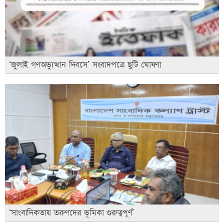
‘জুলাই গণঅভ্যুত্থান দিবসে’ সংবাদপত্রে ছুটি ঘোষণা
‘সাংবাদিকতায় তরুণদের ভূমিকা গুরুত্বপূর্ণ’