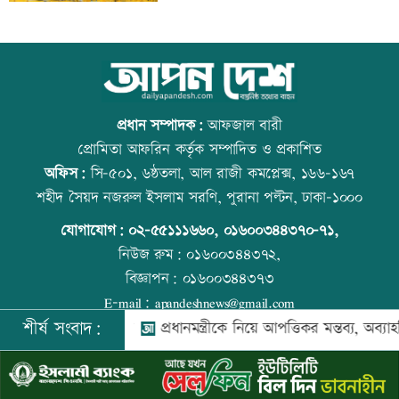
জুলাই সনদ নিয়ে উত্তাল কুড়িগ্রামের রাজপথ
আজ বিশ্ব বন্ধু দিবস
প্রধান সম্পাদক:
আফজাল বারী
প্রোমিতা আফরিন কর্তৃক সম্পাদিত ও প্রকাশিত
অফিস:
সি-৫০১, ৬ষ্ঠতলা, আল রাজী কমপ্লেক্স, ১৬৬-১৬৭
আদমদীঘিতে জুলাই অভ্যুত্থান স্বরণে ১১ দলীয়
প্রতিমন্ত্রীকে ঘিরে ভাইরাল ভিডিওতে ছবি
শহীদ সৈয়দ নজরুল ইসলাম সরণি, পুরানা পল্টন, ঢাকা-১০০০
জোটের গণমিছিল
জুড়ে অপপ্রচার: এলিন
যোগাযোগ:
০২-৫৫১১১৬৬০
,
০১৬০০৩৪৪৩৭০-৭১,
নিউজ রুম:
০১৬০০৩৪৪৩৭২,
বিজ্ঞাপন:
০১৬০০৩৪৪৩৭৩
জামালপুরে বিএনপির বিজয় র‍্যালি
বিশ্ব মাতৃদুগ্ধ দিবস আজ
E-mail:
apandeshnews@gmail.com
শীর্ষ সংবাদ:
প্রধানমন্ত্রী
প্রধানমন্ত্রীকে নিয়ে আপত্তিকর মন্তব্য, অব্যাহতিপ্রাপ্ত এ
©
২০২৬ |
আপন দেশ ডটকম
কর্তৃক সর্বসত্ব ® সংরক্ষিত | উন্নয়নে
ইমিথমেকারস.কম
জুলাই সনদের প্রত্যেক অক্ষর বাস্তবায়ন করা