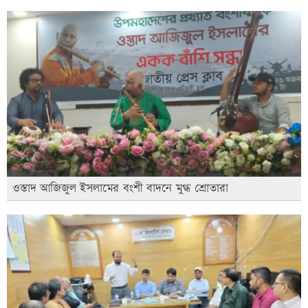
ওস্তাদ আজিজুল ইসলামের বংশী বাদনে মুগ্ধ শ্রোতারা