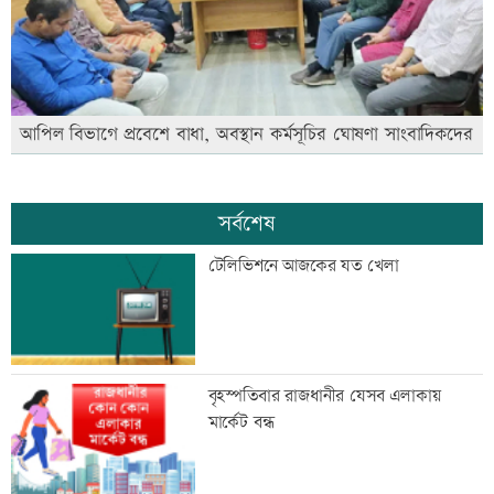
আপিল বিভাগে প্রবেশে বাধা, অবস্থান কর্মসূচির ঘোষণা সাংবাদিকদের
সর্বশেষ
টেলিভিশনে আজকের যত খেলা
বৃহস্পতিবার রাজধানীর যেসব এলাকায়
মার্কেট বন্ধ