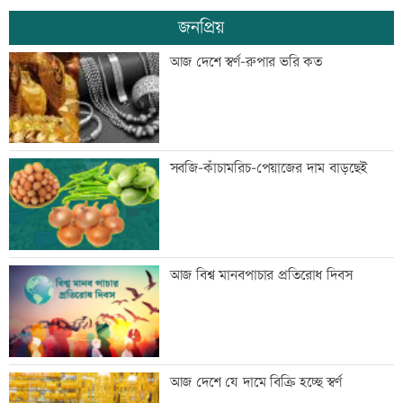
জনপ্রিয়
বিশ্বজুড়ে হঠাৎ বন্ধ হাজারো হোয়াটসঅ্যাপ
আজ দেশে স্বর্ণ-রুপার ভরি কত
অ্যাকাউন্ট
সাবেক এমপি আখতারুজ্জামান গ্রেফতার
সবজি-কাঁচামরিচ-পেয়াজের দাম বাড়ছেই
ফ্যাসিবাদের পুনরুত্থান রোধে জাতীয় ঐক্য দৃঢ়
আজ বিশ্ব মানবপাচার প্রতিরোধ দিবস
করতে হবে: মাহদী আমিন
মাগুরায় সাকিব আল হাসানের বাড়িতে হামলা
আজ দেশে যে দামে বিক্রি হচ্ছে স্বর্ণ