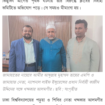
কিছুদিন আগেও পৃথক ঘটনায় তার বিরুদ্ধে ক্লাবের নির্বাহী
কমিটিতে অভিযোগ পড়ে। সে সময়ও মীমাংসা হয়।
জামায়াতের নায়েবে আমীর আব্দুল্লাহ মুহাম্মদ তাহের এমপি ও
জামায়াত নেতা, ন্যাশনাল লাইফ ইন্সুরেন্সের প্রধান নির্বাহী কাজীম
উদ্দিনের সঙ্গে খন্দকার আলমগীর। ছবি: সংগৃহীত
ঢাকা বিশ্ববিদ্যালয়ের পড়ুয়া ও শিবির নেতা খন্দকার আলমগীর