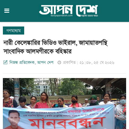
গণমাধ্যম
নারী কেলেঙ্কারির ভিডিও ভাইরাল, জামায়াতপন্থি
সাংবাদিক আলমগীরকে বহিস্কার
নিজস্ব প্রতিবেদক, আপন দেশ
প্রকাশিত: ২১:৩৮, ২৫ মে ২০২৬