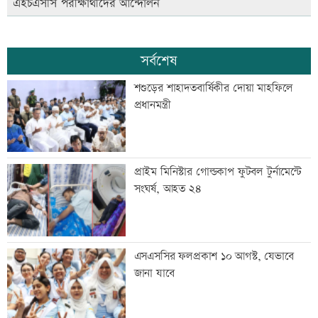
এইচএসসি পরীক্ষার্থীদের আন্দোলন
সর্বশেষ
শশুড়ের শাহাদতবার্ষিকীর দোয়া মাহফিলে
প্রধানমন্ত্রী
প্রাইম মিনিস্টার গোল্ডকাপ ফুটবল টুর্নামেন্টে
সংঘর্ষ, আহত ২৪
এসএসসির ফলপ্রকাশ ১০ আগস্ট, যেভাবে
জানা যাবে