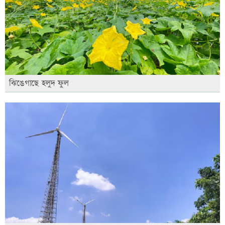
ঝিঙেগাছে হলুদ ফুল