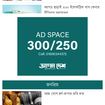
দরপত্র ছাড়াই ২০০ ইলেকট্রিক বাস কেনার
নীতিগত অনুমোদন
তনু হত্যার আসামি সাবেক সেনাসদস্য
হাফিজুরকে আত্মসমর্পণের নির্দেশ
দুদকের মামলায় ঢাকা ব্যাংকের ৪ কর্মকর্তার
কারাদণ্ড
জনপ্রিয়
জিয়াউর রহমান দেশে প্রথম সবুজ বিপ্লবের
আজ দেশে স্বর্ণ-রুপার ভরি কত
ডাক দিয়েছিলেন: পরিবেশমন্ত্রী