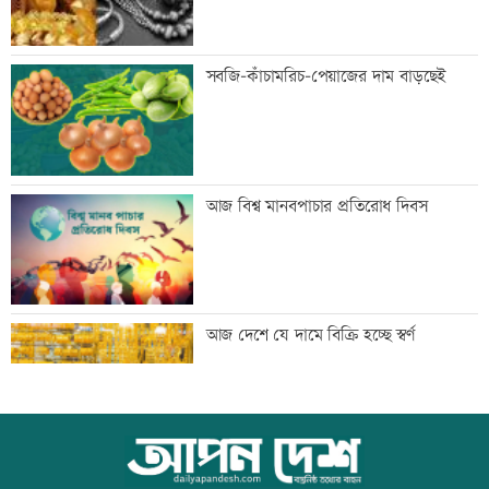
প্রথম শ্রেণিতে ভর্তি লটারিতে
সবজি-কাঁচামরিচ-পেয়াজের দাম বাড়ছেই
মেঘনার ভাঙনরোধে জিও ব্যাগ প্রকল্পে
আজ বিশ্ব মানবপাচার প্রতিরোধ দিবস
অনিয়ম, এলাকাবাসীর মানববন্ধন
বাংলাদেশি পাঁচ হাজার কৃষি শ্রমিক নেবে
আজ দেশে যে দামে বিক্রি হচ্ছে স্বর্ণ
ওমান
স্বর্ণ খাতকে আনুষ্ঠানিক কাঠামোয় আনছে
আজ বিশ্ব বন্ধু দিবস
সরকার, মতামত চাইল মন্ত্রণালয়