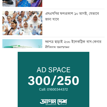
এসএসসির ফলপ্রকাশ ১০ আগস্ট, যেভাবে
জানা যাবে
দরপত্র ছাড়াই ২০০ ইলেকট্রিক বাস কেনার
নীতিগত অনুমোদন
তনু হত্যার আসামি সাবেক সেনাসদস্য
হাফিজুরকে আত্মসমর্পণের নির্দেশ
দুদকের মামলায় ঢাকা ব্যাংকের ৪ কর্মকর্তার
কারাদণ্ড