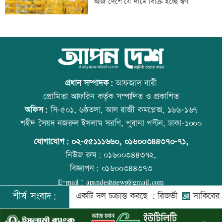
আজ দেশে যে দামে বিক্রি হচ্ছে স্বর্ণ
ওমান
স্বর্ণ খাতকে আনুষ্ঠানিক কাঠামোয় আনছে
আজ বিশ্ব বন্ধু দিবস
সরকার, মতামত চাইল মন্ত্রণালয়
প্রধান সম্পাদক:
আফজাল বারী
প্রোমিতা আফরিন কর্তৃক সম্পাদিত ও প্রকাশিত
অফিস:
সি-৫০১, ৬ষ্ঠতলা, আল রাজী কমপ্লেক্স, ১৬৬-১৬৭
গবেষণা-দক্ষতা উন্নয়নে বাংলাদেশ-অস্ট্রেলিয়ার
প্রতিমন্ত্রীকে ঘিরে ভাইরাল ভিডিওতে ছবি
শহীদ সৈয়দ নজরুল ইসলাম সরণি, পুরানা পল্টন, ঢাকা-১০০০
নতুন উদ্যোগ
জুড়ে অপপ্রচার: এলিন
যোগাযোগ:
০২-৫৫১১১৬৬০
,
০১৬০০৩৪৪৩৭০-৭১,
নিউজ রুম:
০১৬০০৩৪৪৩৭২,
বিজ্ঞাপন:
০১৬০০৩৪৪৩৭৩
বিমানবন্দরে বাড়ছে নিরাপত্তা, বসছে অ্যান্টি-
বিশ্ব মাতৃদুগ্ধ দিবস আজ
E-mail:
apandeshnews@gmail.com
ড্রোন সিস্টেম
শীর্ষ সংবাদ:
দেশের বিরুদ্ধে একটি দল চক্রান্ত করছে : রিজভী
সাকিবের বাড়িতে 
©
২০২৬ |
আপন দেশ ডটকম
কর্তৃক সর্বসত্ব ® সংরক্ষিত | উন্নয়নে
ইমিথমেকারস.কম