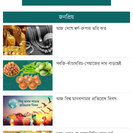
জনপ্রিয়
জিয়াউর রহমান দেশে প্রথম সবুজ বিপ্লবের
আজ দেশে স্বর্ণ-রুপার ভরি কত
ডাক দিয়েছিলেন: পরিবেশমন্ত্রী
প্রথম শ্রেণিতে ভর্তি লটারিতে
সবজি-কাঁচামরিচ-পেয়াজের দাম বাড়ছেই
মেঘনার ভাঙনরোধে জিও ব্যাগ প্রকল্পে
আজ বিশ্ব মানবপাচার প্রতিরোধ দিবস
অনিয়ম, এলাকাবাসীর মানববন্ধন
বাংলাদেশি পাঁচ হাজার কৃষি শ্রমিক নেবে