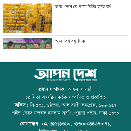
‘শেখ হাসিনার রাজনৈতিক তৎপরতার দায়
আজ দেশে যে দামে বিক্রি হচ্ছে স্বর্ণ
ভারত এড়াতে পারে না’
‘আরেকটি বিশ্বকাপ খেলার সামর্থ্য নেই’
আজ বিশ্ব বন্ধু দিবস
আমিরাতে ঈদে মিলাদুন্নবী ও জাতীয় দিবসের
উত্থান-পতনের বাজারে আজ স্বর্ণের ভরি কত
ছুটি ঘোষণা
প্রধান সম্পাদক:
আফজাল বারী
প্রোমিতা আফরিন কর্তৃক সম্পাদিত ও প্রকাশিত
অফিস:
সি-৫০১, ৬ষ্ঠতলা, আল রাজী কমপ্লেক্স, ১৬৬-১৬৭
তনু হত্যায় সাবেক সেনা সদস্য হাফিজুর ফের
কোরআন-হাদিসে নামাজ না পড়ার শাস্তি
শহীদ সৈয়দ নজরুল ইসলাম সরণি, পুরানা পল্টন, ঢাকা-১০০০
গ্রেফতার
যোগাযোগ:
০২-৫৫১১১৬৬০
,
০১৬০০৩৪৪৩৭০-৭১,