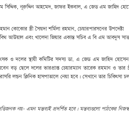
 এম সিদ্দিক, নূরুদ্দিন আহমেদ, জাফর ইকবাল, এ জেড এম জাহিদ হো
ান কোকোর স্ত্রী সৈয়দা শর্মিলা রহমান, চেয়ারপারসনের উপদেষ্টা
 তাবিথ আউয়াল এবং খালেদা জিয়ার একান্ত সচিব এ বি এম আবদুস সাত্
চিকিৎসক ও দলের স্থায়ী কমিটির সদস্য ডা. এ জেড এম জাহিদ হোসেন
ন বড় ছেলে দলের ভারপ্রাপ্ত চেয়ারম্যান তারেক রহমান ও তার স্ত্
রাসরি লন্ডন ক্লিনিক হাসপাতালে নেয়া হবে। সেখানে তার চিকিৎসা চ
তিজনক নয়- এমন মন্তব্যই প্রদর্শিত হবে। মন্তব্যগুলো পাঠকের নিজস্ব