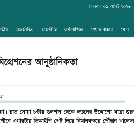
রোববার ০৯ আগস্ট ২০২৬
াতীয়
আন্তর্জাতিক
রাজনীতি
অর্থ-বাণিজ্য
শেয়ার বাজার
খেলা
িগ্রেশনের আনুষ্ঠানিকতা
জিয়া। রাত সোয়া ৮টায় গুলশান থেকে লন্ডনের উদ্দোশ্যে যাত্রা শু
 পৌনে এগারটায় ভিআইপি গেট দিয়ে বিমানবন্দরে পৌঁছান খালেদ