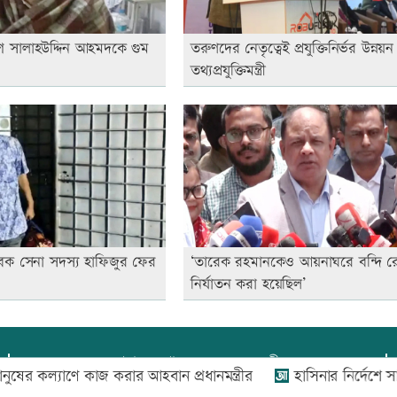
েশে সালাহউদ্দিন আহমদকে গুম
তরুণদের নেতৃত্বেই প্রযুক্তিনির্ভর উন্নয়
তথ্যপ্রযুক্তিমন্ত্রী
বেক সেনা সদস্য হাফিজুর ফের
‘তারেক রহমানকেও আয়নাঘরে বন্দি র
নির্যাতন করা হয়েছিল’
প্রধান সম্পাদক:
আফজাল বারী
যাণে কাজ করার আহবান প্রধানমন্ত্রীর
হাসিনার নির্দেশে সালাহউ
প্রোমিতা আফরিন কর্তৃক সম্পাদিত ও প্রকাশিত