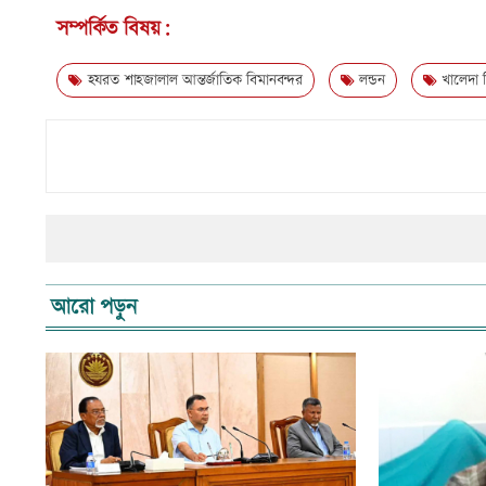
সম্পর্কিত বিষয়:
হযরত শাহজালাল আন্তর্জাতিক বিমানবন্দর
লন্ডন
খালেদা 
আরো পড়ুন