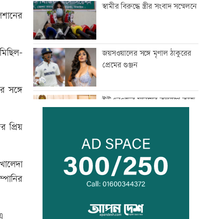
স্বামীর বিরুদ্ধে স্ত্রীর সংবাদ সম্মেলনে
লশানের
মিছিল-
জয়সওয়ালের সঙ্গে মৃণাল ঠাকুরের
প্রেমের গুঞ্জন
র সঙ্গে
ইউএনওদের মানুষের কল্যাণে কাজ
করার আহবান প্রধানমন্ত্রীর
র প্রিয়
কালীগঞ্জে ৩ মাদকসেবীকে কারাদণ্ড
 খালেদা
ম্পানির
স্বেচ্ছাসেবী ফোরামের মাসব্যাপী
আবৃত্তি চিত্রাঙ্কন প্রতিযোগিতা
এ