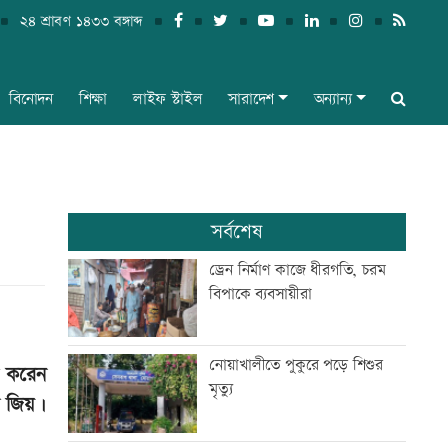
২৪ শ্রাবণ ১৪৩৩ বঙ্গাব্দ
বিনোদন
শিক্ষা
লাইফ স্টাইল
সারাদেশ
অন্যান্য
সর্বশেষ
ড্রেন নির্মাণ কাজে ধীরগতি, চরম
বিপাকে ব্যবসায়ীরা
নোয়াখালীতে পুকুরে পড়ে শিশুর
রু করেন
মৃত্যু
া জিয়।