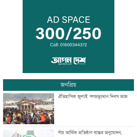
মাতারবাড়ি পৌঁছেছেন প্রধানমন্ত্রী
ওবায়দুল কাদেরসহ ৭ আসামির বিরুদ্ধে
ট্রাইব্যুনালে তৃতীয় দিনের যুক্তিতর্ক আজ
জনপ্রিয়
বিদেশ পালানোর সময় বড় সাজ্জাদের ভাই
ঐতিহাসিক জুলাই গণঅভ্যুত্থান দিবস আজ
আটক
বাবাকে শেষ বিদায় জানাতে রোজারিওতে
পাঁচ আর্থিক প্রতিষ্ঠান বন্ধের অনুমোদন,
মেসি