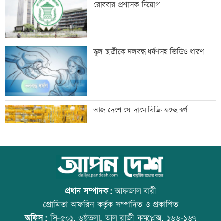
রোববার প্রশাসক নিয়োগ
বৃষ্টি নিয়ে নতুন বার্তা আবহাওয়া অফিসের
স্কুল ছাত্রীকে দলবদ্ধ ধর্ষণসহ ভিডিও ধারণ
আজ আন্তর্জাতিক আদিবাসী দিবস
আজ দেশে যে দামে বিক্রি হচ্ছে স্বর্ণ
কক্সবাজারের পথে প্রধানমন্ত্রী
আজ বিশ্ব বন্ধু দিবস
প্রধান সম্পাদক:
আফজাল বারী
প্রোমিতা আফরিন কর্তৃক সম্পাদিত ও প্রকাশিত
অফিস:
সি-৫০১, ৬ষ্ঠতলা, আল রাজী কমপ্লেক্স, ১৬৬-১৬৭