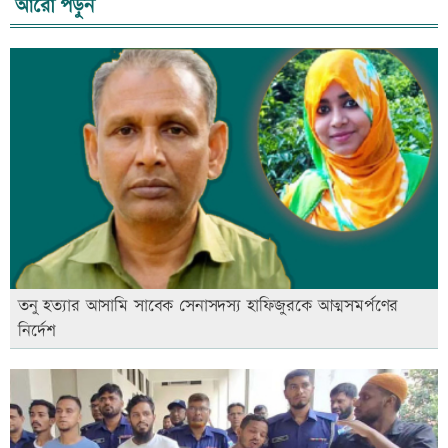
আরো পড়ুন
তনু হত্যার আসামি সাবেক সেনাসদস্য হাফিজুরকে আত্মসমর্পণের
নির্দেশ