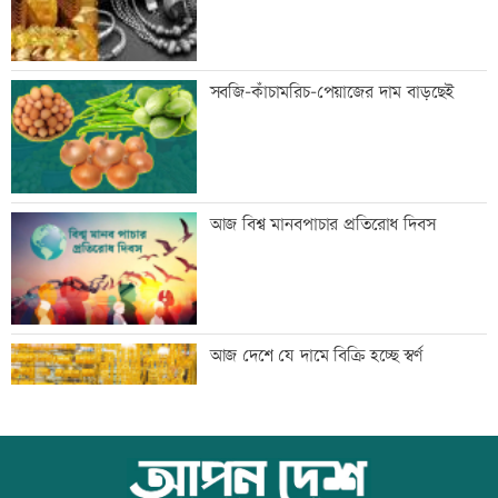
মেঘনার ভাঙনরোধে জিও ব্যাগ প্রকল্পে
সবজি-কাঁচামরিচ-পেয়াজের দাম বাড়ছেই
অনিয়ম, এলাকাবাসীর মানববন্ধন
বাংলাদেশি পাঁচ হাজার কৃষি শ্রমিক নেবে
আজ বিশ্ব মানবপাচার প্রতিরোধ দিবস
ওমান
স্বর্ণ খাতকে আনুষ্ঠানিক কাঠামোয় আনছে
আজ দেশে যে দামে বিক্রি হচ্ছে স্বর্ণ
সরকার, মতামত চাইল মন্ত্রণালয়
গবেষণা-দক্ষতা উন্নয়নে বাংলাদেশ-অস্ট্রেলিয়ার
আজ বিশ্ব বন্ধু দিবস