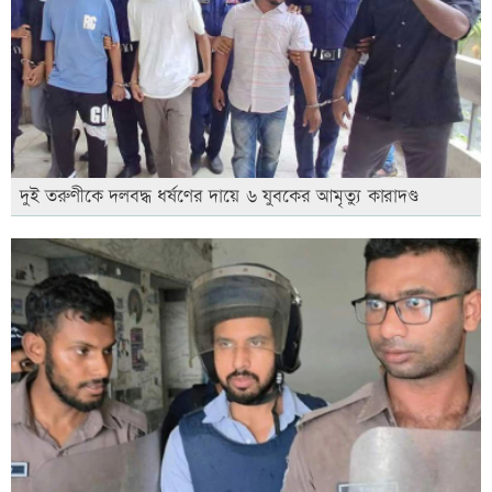
দুই তরুণীকে দলবদ্ধ ধর্ষণের দায়ে ৬ যুবকের আমৃত্যু কারাদণ্ড