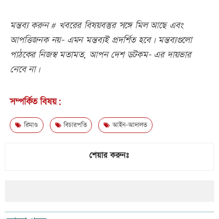
মন্তব্য করুন # খবরের বিষয়বস্তুর সঙ্গে মিল আছে এবং
আপত্তিজনক নয়- এমন মন্তব্যই প্রদর্শিত হবে। মন্তব্যগুলো
পাঠকের নিজস্ব মতামত, আপন দেশ ডটকম- এর দায়ভার
নেবে না।
সম্পর্কিত বিষয়:
রিমাণ্ড
বিচারপতি
আইন-আদালত
শেয়ার করুনঃ