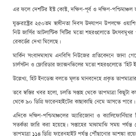
এর ফলে দেশটির ইস্ট কোস্ট, দক্ষিণ-পূর্ব ও দক্ষিণ-পশ্চিমাঞ্
যুক্তরাষ্ট্রের ২৫০তম স্বাধীনতা দিবস উদযাপন উপলক্ষে ওয়াশ
নিউ জার্সির আটলান্টিক সিটির মতো শহরগুলোতে উৎসবমুখর পরি
রেকর্ডের দেখা মিলেছে।
মার্কিন সংবাদমাধ্যম এনবিসি নিউজের প্রতিবেদনে জানা গে
চার্লসটন ও ফ্লোরিডার জ্যাক্সনভিলের মতো শহরগুলোতে ‘হিট 
উল্লেখ্য, হিট ইনডেক্স বলতে মূলত মানবদেহে প্রকৃত তাপমাত্
তবে স্বস্তির খবর হলো, চলতি সপ্তাহ থেকে তাপমাত্রা কিছুটা 
থেকে ৯০ ডিগ্রি ফারেনহাইটের কাছাকাছি নেমে আসতে পারে।
এদিকে দক্ষিণ-পশ্চিমাঞ্চলের অ্যারিজোনা ও ক্যালিফোর্নিয়া
সতর্কতা জারি করা হয়েছে। সপ্তাহের মাঝামাঝি সময় পর্যন্
তাপমাত্রা ১১৪ ডিগ্রি ফারেনহাইট পর্যন্ত পৌঁছানোর আশঙ্কা রয়