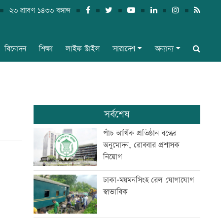
২৩ শ্রাবণ ১৪৩৩ বঙ্গাব্দ
বিনোদন
শিক্ষা
লাইফ স্টাইল
সারাদেশ
অন্যান্য
সর্বশেষ
পাঁচ আর্থিক প্রতিষ্ঠান বন্ধের
অনুমোদন, রোববার প্রশাসক
নিয়োগ
ঢাকা-ময়মনসিংহ রেল যোগাযোগ
স্বাভাবিক