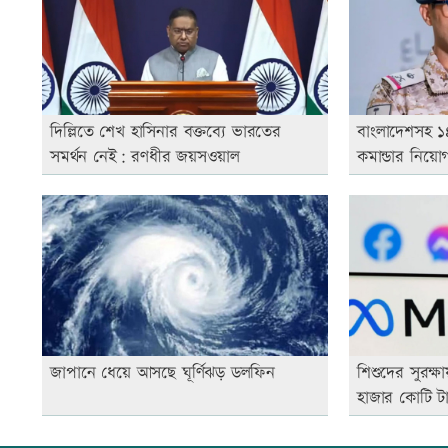
দিল্লিতে শেখ হাসিনার বক্তব্যে ভারতের
বাংলাদেশসহ ১৪
সমর্থন নেই: রণধীর জয়সওয়াল
কমান্ডার নিয়ো
জাপানে ধেয়ে আসছে ঘূর্ণিঝড় ডলফিন
শিশুদের সুরক্ষ
হাজার কোটি ট