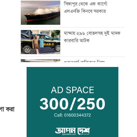
সিঙ্গাপুর থেকে এক কার্গো
এলএনজি কিনবে সরকার
মান্দায় ২৯৬ বোতলসহ দুই মাদক
কারবারি আটক
গুরুত্বপূর্ণ ব্যক্তিদের নিয়ে
অপপ্রচারের বিরুদ্ধে সতর্ক করল
পুলিশ
নিরাপত্তা পেলে দেশে ফিরতে চান
সাকিব
ণা করা
সাকিবের দেশে ফেরার সুযোগ
নেই: ক্রীড়া প্রতিমন্ত্রী