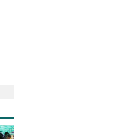
বিশ্ব মাতৃদুগ্ধ দিবস আজ
আজ দেশে স্বর্ণের দাম বাড়ল নাকি
কমলো
আনসার-ভিডিপির উদ্যোগে সড়ক
সংস্কার
আজ অস্ট্রেলিয়ার উদ্দেশ্যে দেশ
ছাড়বেন শান্তরা
রাজধানীতে ট্রেনের ধাক্কায়