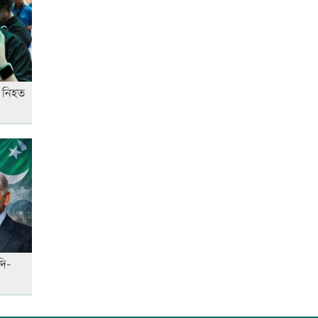
শিক্ষার্থীসহ নিহত ৪
তুচ্ছ ঘটনায় বাকৃবির দুই হলের
শিক্ষার্থীদের সংঘর্ষ, আহত ৪
ে নিহত
দি-