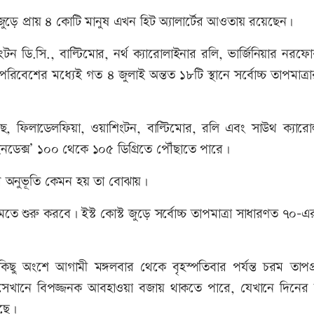
চল জুড়ে প্রায় ৪ কোটি মানুষ এখন হিট অ্যালার্টের আওতায় রয়েছেন।
িংটন ডি.সি., বাল্টিমোর, নর্থ ক্যারোলাইনার রলি, ভার্জিনিয়ার নর
বেশের মধ্যেই গত ৪ জুলাই অন্তত ১৮টি স্থানে সর্বোচ্চ তাপমাত্র
ছে, ফিলাডেলফিয়া, ওয়াশিংটন, বাল্টিমোর, রলি এবং সাউথ ক্যারো
ইনডেক্স’ ১০০ থেকে ১০৫ ডিগ্রিতে পৌঁছাতে পারে।
রার অনুভূতি কেমন হয় তা বোঝায়।
কমতে শুরু করবে। ইস্ট কোস্ট জুড়ে সর্বোচ্চ তাপমাত্রা সাধারণত ৭০-
র কিছু অংশে আগামী মঙ্গলবার থেকে বৃহস্পতিবার পর্যন্ত চরম তাপপ
ত সেখানে বিপজ্জনক আবহাওয়া বজায় থাকতে পারে, যেখানে দিনের সর
েছে।