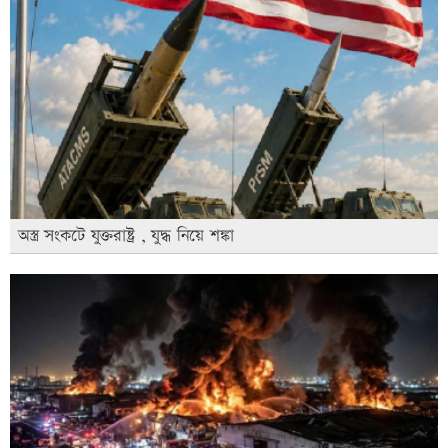
অস্ত্র সংকটে যুক্তরাষ্ট্র , যুদ্ধ নিয়ে শঙ্কা