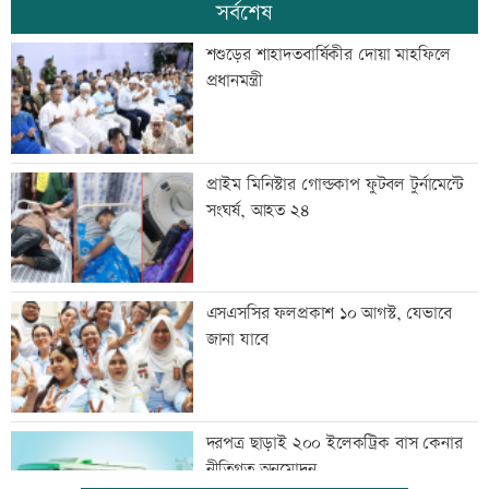
সর্বশেষ
শশুড়ের শাহাদতবার্ষিকীর দোয়া মাহফিলে
প্রধানমন্ত্রী
প্রাইম মিনিস্টার গোল্ডকাপ ফুটবল টুর্নামেন্টে
সংঘর্ষ, আহত ২৪
এসএসসির ফলপ্রকাশ ১০ আগস্ট, যেভাবে
জানা যাবে
দরপত্র ছাড়াই ২০০ ইলেকট্রিক বাস কেনার
নীতিগত অনুমোদন