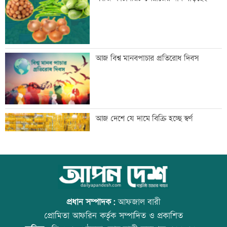
মেঘনার ভাঙনরোধে জিও ব্যাগ প্রকল্পে
আজ বিশ্ব মানবপাচার প্রতিরোধ দিবস
অনিয়ম, এলাকাবাসীর মানববন্ধন
বাংলাদেশি পাঁচ হাজার কৃষি শ্রমিক নেবে
আজ দেশে যে দামে বিক্রি হচ্ছে স্বর্ণ
ওমান
স্বর্ণ খাতকে আনুষ্ঠানিক কাঠামোয় আনছে
আজ বিশ্ব বন্ধু দিবস
সরকার, মতামত চাইল মন্ত্রণালয়
প্রধান সম্পাদক:
আফজাল বারী
প্রোমিতা আফরিন কর্তৃক সম্পাদিত ও প্রকাশিত