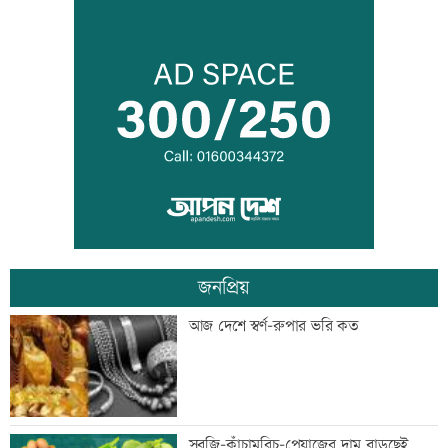
তনু হত্যার আসামি সাবেক সেনাসদস্য
হাফিজুরকে আত্মসমর্পণের নির্দেশ
দুদকের মামলায় ঢাকা ব্যাংকের ৪ কর্মকর্তার
কারাদণ্ড
জনপ্রিয়
জিয়াউর রহমান দেশে প্রথম সবুজ বিপ্লবের
আজ দেশে স্বর্ণ-রুপার ভরি কত
ডাক দিয়েছিলেন: পরিবেশমন্ত্রী
প্রথম শ্রেণিতে ভর্তি লটারিতে
সবজি-কাঁচামরিচ-পেয়াজের দাম বাড়ছেই