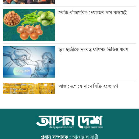
শিল্পকলায় বিনামূল্যে ৬ সিনেমা দেখা যাবে
সবজি-কাঁচামরিচ-পেয়াজের দাম বাড়ছেই
দিল্লিতে শেখ হাসিনার বক্তব্যে ভারতের সমর্থন
স্কুল ছাত্রীকে দলবদ্ধ ধর্ষণসহ ভিডিও ধারণ
নেই: রণধীর জয়সওয়াল
দেশে ফিরলেন আরও ৩৪০ লিবিয়া প্রবাসী
আজ দেশে যে দামে বিক্রি হচ্ছে স্বর্ণ
দুর্নীতির বিরুদ্ধে কঠোর অবস্থান নিতে হবে:
আজ বিশ্ব বন্ধু দিবস
প্রতিমন্ত্রী নুর
প্রধান সম্পাদক:
আফজাল বারী