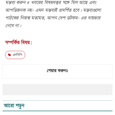
মন্তব্য করুন # খবরের বিষয়বস্তুর সঙ্গে মিল আছে এবং
আপত্তিজনক নয়- এমন মন্তব্যই প্রদর্শিত হবে। মন্তব্যগুলো
পাঠকের নিজস্ব মতামত, আপন দেশ ডটকম- এর দায়ভার
নেবে না।
সম্পর্কিত বিষয়:
এনসিপি
শেয়ার করুনঃ
আরো পড়ুন