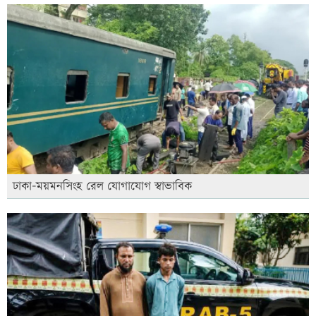
ঢাকা-ময়মনসিংহ রেল যোগাযোগ স্বাভাবিক