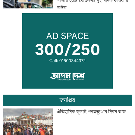
মান্দায় ২৯৬ বোতলসহ দুই মাদক কারবারি
আটক
গুরুত্বপূর্ণ ব্যক্তিদের নিয়ে অপপ্রচারের বিরুদ্ধে
সতর্ক করল পুলিশ
নিরাপত্তা পেলে দেশে ফিরতে চান সাকিব
জনপ্রিয়
সাকিবের দেশে ফেরার সুযোগ নেই: ক্রীড়া
ঐতিহাসিক জুলাই গণঅভ্যুত্থান দিবস আজ
প্রতিমন্ত্রী