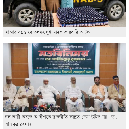
মান্দায় ২৯৬ বোতলসহ দুই মাদক কারবারি আটক
দল ভারী করতে আ’লীগকে রাজনীতি করতে দেয়া উচিত নয়: ডা.
শফিকুর রহমান