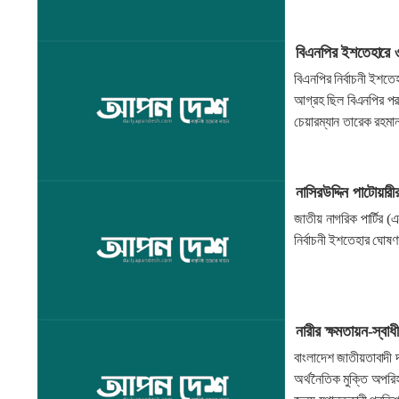
বিএনপির ইশতেহারে 
বিএনপির নির্বাচনী ইশত
আগ্রহ ছিল বিএনপির পররা
চেয়ারম্যান তারেক রহম
নাসিরউদ্দিন পাটোয়ার
জাতীয় নাগরিক পার্টির (
নির্বাচনী ইশতেহার ঘোষ
নারীর ক্ষমতায়ন-স্বাধ
বাংলাদেশ জাতীয়তাবাদী 
অর্থনৈতিক মুক্তি অপরিহা