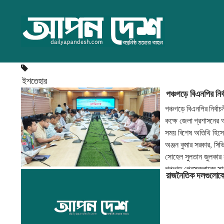
ইশতেহার
পঞ্চগড়ে বিএনপির নির
পঞ্চগড়ে বিএনপির নির্ব
কক্ষে জেলা প্রশাসনের
সময় বিশেষ অতিথি হিসেবে
অঞ্জন কুমার সরকার, সিভ
সোহেল সুলতান জুলকার 
পঞ্চগড় প্রেসক্লাবের সা
রাজনৈতিক দলগুলোকে 
ইশতেহার এখন জনগণের ইশত
দিকনির্দেশনা এতে তুলে