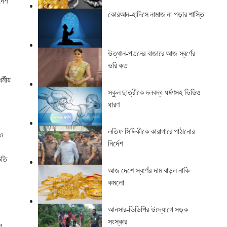
দেশ’
কোরআন-হাদিসে নামাজ না পড়ার শাস্তি
উত্থান-পতনের বাজারে আজ স্বর্ণের
ভরি কত
র্মীয়
স্কুল ছাত্রীকে দলবদ্ধ ধর্ষণসহ ভিডিও
ধারণ
লতিফ সিদ্দিকীকে কারাগারে পাঠানোর
 ও
নির্দেশ
ুতি
আজ দেশে স্বর্ণের দাম বাড়ল নাকি
কমলো
আনসার-ভিডিপির উদ্যোগে সড়ক
সংস্কার
ে