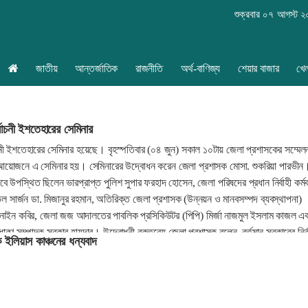
শুক্রবার ০৭ আগস্ট 
জাতীয়
আন্তর্জাতিক
রাজনীতি
অর্থ-বাণিজ্য
শেয়ার বাজার
খে
্বাচনী ইশতেহারের সেমিনার
াচনী ইশতেহারের সেমিনার হয়েছে। বৃহস্পতিবার (০৪ জুন) সকাল ১০টায় জেলা প্রশাসকের সম্মেল
 আয়োজনে এ সেমিনার হয়। সেমিনারের উদ্বোধন করেন জেলা প্রশাসক মোসা. শুকরিয়া পারভীন
 উপস্থিত ছিলেন ভারপ্রাপ্ত পুলিশ সুপার ফরহাদ হোসেন, জেলা পরিষদের প্রধান নির্বাহী কর্মক
িল সার্জন ডা. মিজানুর রহমান, অতিরিক্ত জেলা প্রশাসক (উন্নয়ন ও মানবসম্পদ ব্যবস্থাপনা)
নাইন কবির, জেলা জজ আদালতের পাবলিক প্রসিকিউটর (পিপি) মির্জা নাজমুল ইসলাম কাজল এ
ধারণ সম্পাদক সরকার হায়দার। উদ্বোধনী বক্তব্যে জেলা প্রশাসক বলেন, বর্তমান সরকারের নির্ব
ইলিয়াস কাঞ্চনের ধন্যবাদ
েহারে পরিণত হয়েছে। রাষ্ট্র পরিচালনা, উন্নয়ন পরিকল্পনা ও ভবিষ্যৎ কর্মপন্থার সুস্পষ্ট
 ধরা হয়েছে।