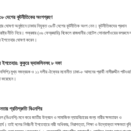
৩৮ দেশের কূটনীতিকের অংশগ্রহণ
েহার ঘোষণা অনুষ্ঠানে ঢাকায় নিযুক্ত ৩৮টি দেশের কূটনীতিক অংশ নেন। কূটনীতিকদের প্রধান
ষ্ট্র নীতি নিয়ে। শুক্রবার (০৬ ফেব্রুয়ারি) বিকেলে রাজধানীর হোটেল সোনারগাঁওয়ের বলরুমে 
ান ইশতেহার ঘোষণা করেন।
ীর ইশতেহার: কুকুরে ভ্যাকসিনসহ ৮ দফা
এনসিপি) মুখ্য সমন্বয়ক ও ১১ দলীয় ঐক্যের মনোনীত ঢাকা-৮ আসনের প্রার্থী নাসীরুদ্দীন পাটওয়া
ণা করেছেন।
ীনতার প্রতিশ্রুতি বিএনপির
দল (বিএনপি) মনে করে জাতীয় উন্নয়ন ও সামাজিক ন্যায়বিচারের জন্য নারীর ক্ষমতায়ন ও
র্য। তাই দলের নির্বাচনী ইশতেহারে নারী অধিকার, নিরাপত্তা, শিক্ষা ও উদ্যোক্তা সক্ষমতা বৃদ্