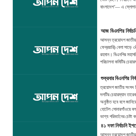
বাংলাদেশ’— এ স্লোগান
আজ বিএনপির নির্বাচ
আসন্ন ত্রয়োদশ জাতীয় স
ফেব্রয়ারি) বেলা সাড়ে 
রহমান। বিএনপির মহাসচিব
পরিচালনা কমিটির চেয়ার
শুক্রবার বিএনপির নির
ত্রয়োদশ জাতীয় সংসদ
দলটির চেয়ারম্যান তারেক
অনুষ্ঠিত হবে বলে জানি
হোটেল সোনারগাঁওয়ে বলর
ভাগ্য পরিবর্তনের চেষ্ট
৪১ দফা নির্বাচনি ইশ
আসন্ন ত্রয়োদশ জাতীয় স