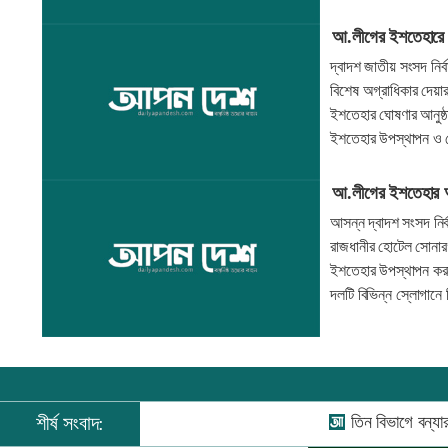
আ.লীগের ইশতেহারে 
দ্বাদশ জাতীয় সংসদ নি
বিশেষ অগ্রাধিকার দেয়া
ইশতেহার ঘোষণার আনুষ্
ইশতেহার উপস্থাপন ও
আ.লীগের ইশতেহার 
আসন্ন দ্বাদশ সংসদ নির
রাজধানীর হোটেল সোনার
ইশতেহার উপস্থাপন করব
দলটি বিভিন্ন স্লোগান
শীর্ষ সংবাদ:
তিন বিভাগে বন্যার পূর্বাভাস