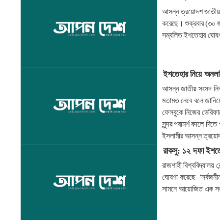
আসন্ন ত্রয়োদশ জাতীয় সং
করেছে। শুক্রবার (৩০ জা
সম্বলিত ইশতেহার ঘোষ
ইশতেহার নিয়ে অনলা
আসন্ন জাতীয় সংসদ নির্
মতামত নেবে বলে জানিয়
ফেসবুকে নিজের ভেরিফা
সুন্দর পরামর্শ বদলে দ
ইসলামীর আসন্ন ত্রয়োদ
রাকসু: ১২ দফা ইশতেহা
রাজশাহী বিশ্ববিদ্যালয় 
ঘোষণা করেছে ‘সর্বজনীন শ
সামনে আয়োজিত এক সংব