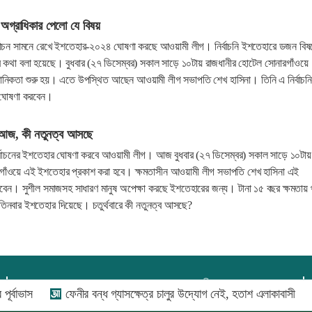
অগ্রাধিকার পেলো যে বিষয়
র্বাচন সামনে রেখে ইশতেহার-২০২৪ ঘোষণা করছে আওয়ামী লীগ। নির্বাচনি ইশতেহারে ডজন বিষ
র কথা বলা হয়েছে। বুধবার (২৭ ডিসেম্বর) সকাল সাড়ে ১০টায় রাজধানীর হোটেল সোনারগাঁওয়ে
ঠানিকতা শুরু হয়। এতে উপস্থিত আছেন আওয়ামী লীগ সভাপতি শেখ হাসিনা। তিনি এ নির্বাচন
 ঘোষণা করবেন।
আজ, কী নতুনত্ব আসছে
্বাচনের ইশতেহার ঘোষণা করবে আওয়ামী লীগ। আজ বুধবার (২৭ ডিসেম্বর) সকাল সাড়ে ১০টায়
গাঁওয়ে এই ইশতেহার প্রকাশ করা হবে। ক্ষমতাসীন আওয়ামী লীগ সভাপতি শেখ হাসিনা এই
েন। সুশীল সমাজসহ সাধারণ মানুষ অপেক্ষা করছে ইশতেহারের জন্য। টানা ১৫ বছর ক্ষমতায় 
ে তিনবার ইশতেহার দিয়েছে। চতুর্থবারে কী নতুনত্ব আসছে?
প্রধান সম্পাদক:
আফজাল বারী
ফেনীর বন্ধ গ্যাসক্ষেত্র চালুর উদ্যোগ নেই, হতাশ এলাকাবাসী
দেশের 
প্রোমিতা আফরিন কর্তৃক সম্পাদিত ও প্রকাশিত