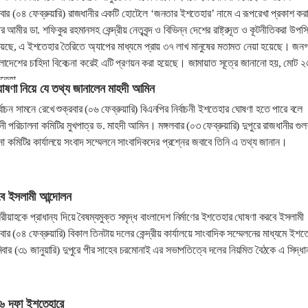
ার (০৪ ফেব্রুয়ারি) রাজধানীর একটি হোটেলে ‘জনতার ইশতেহার’ নামে এ রূপরেখা প্রকাশ কর
 আমীর ডা. শফিকুর রহমানসহ কেন্দ্রীয় নেতৃবৃন্দ ও বিভিন্ন দেশের রাষ্ট্রদূত ও কূটনীতিকরা উপস
েছে, এ ইশতেহার তৈরিতে অ্যাপের মাধ্যমে প্রায় ৩৭ লাখ মানুষের মতামত নেয়া হয়েছে। জন
ংলাদেশের চাহিদা বিবেচনা করেই এটি প্রণয়ন করা হয়েছে। জামায়াত সূত্রে জানানো হয়, মোট ২
শতেহা
োষণা নিয়ে যে তথ্য জানালেন মাহদী আমিন
াচন সামনে রেখে শুক্রবার (০৬ ফেব্রুয়ারি) বিএনপির নির্বাচনী ইশতেহার ঘোষণা হতে পারে বলে
চনী পরিচালনা কমিটির মুখপাত্র ড. মাহদী আমিন। মঙ্গলবার (০৩ ফেব্রুয়ারি) দুপুরে রাজধানীর গুল
লনা কমিটির কার্যালয়ে সংবাদ সম্মেলনে সাংবাদিকদের প্রশ্নের জবাবে তিনি এ তথ্য জানান।
ে ইসলামী আন্দোলন
্র শরীয়াহকে প্রাধান্য দিয়ে বৈষম্যমুক্ত সমৃদ্ধ বাংলাদেশ নির্মাণের ইশতেহার ঘোষণা করবে ইসলামী
ার (০৪ ফেব্রুয়ারি) বিকাল তিনটায় দলের কেন্দ্রীয় কার্যালয়ে সাংবাদিক সম্মেলনের মাধ্যমে ইশত
ার (৩১ জানুয়ারি) দুপুরে পীর সাহেব চরমোনাই এর সভাপতিত্বে দলের নিয়মিত বৈঠকে এ সিদ্ধা
৬ দফা ইশতেহারে