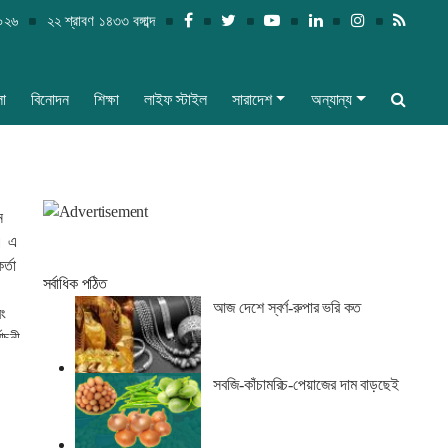
২০২৬
২২ শ্রাবণ ১৪৩৩ বঙ্গাব্দ
লা
বিনোদন
শিক্ষা
লাইফ স্টাইল
সারাদেশ
অন্যান্য
ন
। এ
র্তা
সর্বাধিক পঠিত
আজ দেশে স্বর্ণ-রুপার ভরি কত
বং
াচনী
সবজি-কাঁচামরিচ-পেয়াজের দাম বাড়ছেই