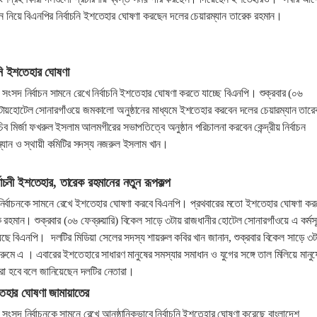
 নিয়ে বিএনপির নির্বাচনি ইশতেহার ঘোষণা করছেন দলের চেয়ারম্যান তারেক রহমান।
নি ইশতেহার ঘোষণা
ংসদ নির্বাচন সামনে রেখে নির্বাচনি ইশতেহার ঘোষণা করতে যাচ্ছে বিএনপি। শুক্রবার (০৬
৩টায়হোটেল সোনারগাঁওয়ে জমকালো অনুষ্ঠানের মাধ্যমে ইশতেহার করবেন দলের চেয়ারম্যান তার
 মির্জা ফখরুল ইসলাম আলমগীরের সভাপতিত্বে অনুষ্ঠান পরিচালনা করবেন কেন্দ্রীয় নির্বাচন
ম্যান ও স্থায়ী কমিটির সদস্য নজরুল ইসলাম খান।
্বাচনী ইশতেহার, তারেক রহমানের নতুন রূপকল্প
 নির্বাচনকে সামনে রেখে ইশতেহার ঘোষণা করবে বিএনপি। প্রথবারের মতো ইশতেহার ঘোষণা কর
 রহমান। শুক্রবার (০৬ ফেব্রুয়ারি) বিকেল সাড়ে ৩টায় রাজধানীর হোটেল সোনারগাঁওয়ে এ কর্মসূ
য়েছে বিএনপি। দলটির মিডিয়া সেলের সদস্য শায়রুল কবির খান জানান, শুক্রবার বিকেল সাড়ে ৩ট
ুমে এ । এবারের ইশতেহারে সাধারণ মানুষের সমস্যার সমাধান ও যুগের সঙ্গে তাল মিলিয়ে মানুষ
া করা হবে বলে জানিয়েছেন দলটির নেতারা।
তেহার ঘোষণা জামায়াতের
ংসদ নির্বাচনকে সামনে রেখে আনুষ্ঠানিকভাবে নির্বাচনি ইশতেহার ঘোষণা করেছে বাংলাদেশ