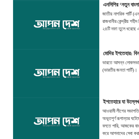
এনসিপির ‘নতুন বাংল
জাতীয় নাগরিক পার্টি (
রাজধানীর কেন্দ্রীয় শ
২৪টি দফা তুলে ধরেছে
মোদির ইশতেহার: বিনাম
ভারতে আসন্ন লোকসভা নির
(ভারতীয় জনতা পার্টি)।
ইশতেহারে যা উল্লেখ 
আওয়ামী লীগের সভাপতি
অভূতপূর্ণ রূপান্তর ঘটেছ
বলতে পারি, আজকের বাংল
করে আপনাদের সেবা করা