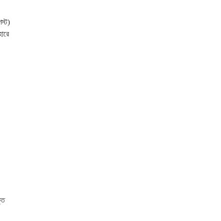
স্ট)
হারে
্ত
।