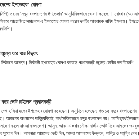
াদেশের ইশতেহার’ ঘোষণা
এনসিপি) তাদের ‘নতুন বাংলাদেশের ইশতেহার’ আনুষ্ঠানিকভাবে ঘোষণা করেছে । রোববার (০৩ আগ
হীদ মিনারে আয়োজিত সমাবেশে এ ইশতেহার ঘোষণা করেন দলটির আহবায়ক নাহিদ ইসলাম। ইশতে
 এনসিপি।
ূল্যে ঘরে ঘরে বিদ্যুৎ
্বাচনে আসন্ন। নির্বাচনী ইশতেহার ঘোষণা করেছে প্রধানমন্ত্রী নরেন্দ্র মোদীর দল বিজেপি
করে ভোট চাইলেন প্রধানমন্ত্রী
 শেখ হাসিনা দলের ইশতেহার ঘোষণা করেছেন। অনুষ্ঠানে বলেছেন, গত ১৫ বছরে বাংলাদেশের
ে। আজকের বাংলাদেশ দারিদ্র্যক্লিষ্ট, অর্থনৈতিকভাবে ভঙ্গুর বাংলাদেশ নয়। আমি দ্ব্যর্থহীনভাবে
াদেশ বদলে যাওয়া বাংলাদেশ। আসুন, আরও একবার নৌকা মার্কায় ভোট দিয়ে আমাদের জয়যুক
র সুযোগ দিন। আপনারা আমাদের ভোট দিন, আমরা আপনাদের উন্নয়ন, শান্তি ও সমৃদ্ধি দেব