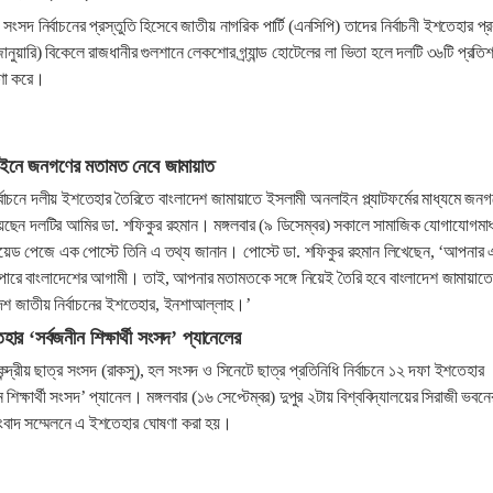
সদ নির্বাচনের প্রস্তুতি হিসেবে জাতীয় নাগরিক পার্টি (এনসিপি) তাদের নির্বাচনী ইশতেহার প্
নুয়ারি) বিকেলে রাজধানীর গুলশানে লেকশোর গ্র্যান্ড হোটেলের লা ভিতা হলে দলটি ৩৬টি প্রতিশ
ণা করে।
ইনে জনগণের মতামত নেবে জামায়াত
বাচনে দলীয় ইশতেহার তৈরিতে বাংলাদেশ জামায়াতে ইসলামী অনলাইন প্ল্যাটফর্মের মাধ্যমে জনগ
েছেন দলটির আমির ডা. শফিকুর রহমান। মঙ্গলবার (৯ ডিসেম্বর) সকালে সামাজিক যোগাযোগমাধ
য়েড পেজে এক পোস্টে তিনি এ তথ্য জানান। পোস্টে ডা. শফিকুর রহমান লিখেছেন, ‘আপনার 
িতে পারে বাংলাদেশের আগামী। তাই, আপনার মতামতকে সঙ্গে নিয়েই তৈরি হবে বাংলাদেশ জামায়াতে
শ জাতীয় নির্বাচনের ইশতেহার, ইনশাআল্লাহ।’
র ‘সর্বজনীন শিক্ষার্থী সংসদ’ প্যানেলের
কেন্দ্রীয় ছাত্র সংসদ (রাকসু), হল সংসদ ও সিনেটে ছাত্র প্রতিনিধি নির্বাচনে ১২ দফা ইশতেহার
িক্ষার্থী সংসদ’ প্যানেল। মঙ্গলবার (১৬ সেপ্টেম্বর) দুপুর ২টায় বিশ্ববিদ্যালয়ের সিরাজী ভবনে
াদ সম্মেলনে এ ইশতেহার ঘোষণা করা হয়।