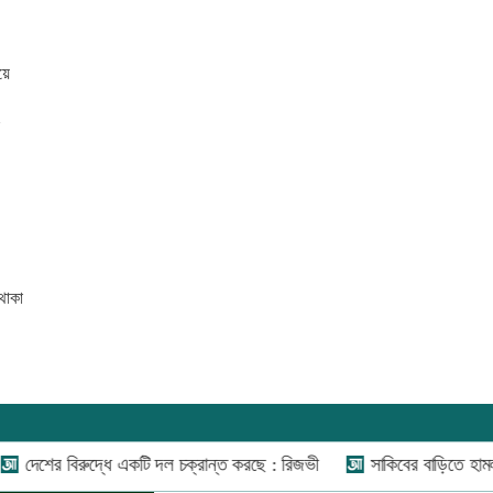
য়ে
ি
থাকা
যোগাযোগ:
০২-৫৫১১১৬৬০
,
০১৬০০৩৪৪৩৭০-৭১,
বিরুদ্ধে একটি দল চক্রান্ত করছে : রিজভী
সাকিবের বাড়িতে হামলার পর অত
নিউজ রুম:
০১৬০০৩৪৪৩৭২,