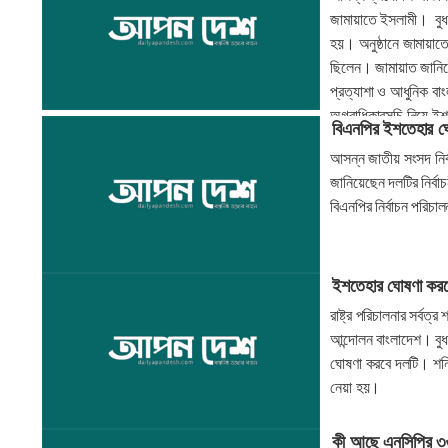
জামায়াতে ইসলামী। বুধব
হয়। অনুষ্ঠানে জামায়াতের
ছিলেন। জামায়াত জানিয়
প্রত্যাশা ও আধুনিক বা
অগ্রাধিকারসূচি নিয়ে ই
বিএনপির ইশতেহার ঘ
আসন্ন জাতীয় সংসদ নির্ব
জানিয়েছেন দলটির নির্বা
বিএনপির নির্বাচন পরিচা
ইশতেহার ঘোষণা করব
রাষ্ট্র পরিচালনার সর্বত
আন্দোলন বাংলাদেশ। বুধব
ঘোষণা করবে দলটি। শনিব
নেয়া হয়।
কী আছে এনসিপির ৩