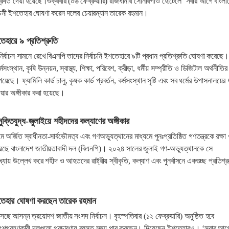
শ্রুতি দেয়া হয়েছে।শুক্রবার (০৬ ফেব্রুয়ারি) রাজধানীর সোনারগাঁও হোটেলে ‘সবার আগে বাংলা
বাচনী ইশতেহার ঘোষণা করেন দলের চেয়ারম্যান তারেক রহমান।
তেহারে ৯ প্রতিশ্রুতি
্বাচন সামনে রেখে বিএনপি তাদের নির্বাচনি ইশতেহারে ৯টি প্রধান প্রতিশ্রুতি ঘোষণা করেছে।
মসংস্থান, কৃষি উন্নয়ন, স্বাস্থ্য, শিক্ষা, পরিবেশ, ক্রীড়া, ধর্মীয় সম্প্রীতি ও ডিজিটাল অর্থনীতির
ছে। ফ্যামিলি কার্ড চালু, কৃষক কার্ড প্রবর্তন, কর্মসংস্থান সৃষ্টি এবং সব ধর্মের উপাসনালয়ের ধ
েয়ার অঙ্গীকার করা হয়েছে।
ক্তিযুদ্ধ-জুলাইয়ে শহীদদের কল্যাণের অঙ্গীকার
যমে অর্জিত স্বাধীনতা-সার্বভৌমত্ব এবং গণঅভ্যুত্থানের মাধ্যমে পুনঃপ্রতিষ্ঠিত গণতন্ত্রকে রক্ষা
করেছে বাংলাদেশ জাতীয়তাবাদী দল (বিএনপি)। ২০২৪ সালের জুলাই গণ-অভ্যুত্থানকে সে
্যায় উল্লেখ করে শহীদ ও আহতদের রাষ্ট্রীয় স্বীকৃতি, কল্যাণ এবং পুনর্বাসনে একগুচ্ছ প্রতিশ্র
ইশতেহার ঘোষণা করছেন তারেক রহমান
ে আসন্ন ত্রয়োদশ জাতীয় সংসদ নির্বাচন। বৃহস্পতিবার (১২ ফেব্রুয়ারি) অনুষ্ঠিত হবে
অংশগ্রহণকারী দলগুলো প্রচারণায় ব্যস্ত সময় পার করছেন। দিয়েছেন ইশতেহারও। ‘সবার আগ