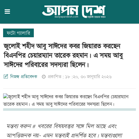
ফটো গ্যালারি
জুলােই শহীদ আবু সাঈদের কবর জিয়ারত করছেন
বিএনপির চেয়ারম্যান তারেক রহমান। এ সময় আবু
সাঈদের পরিবারের সদস্যরা ছিলেন।
নিজস্ব প্রতিবেদক
প্রকাশিত: ১৮:২০, ৩০ জানুয়ারি ২০২৬
মন্তব্য করুন # খবরের বিষয়বস্তুর সঙ্গে মিল আছে এবং
আপত্তিজনক নয়- এমন মন্তব্যই প্রদর্শিত হবে। মন্তব্যগুলো