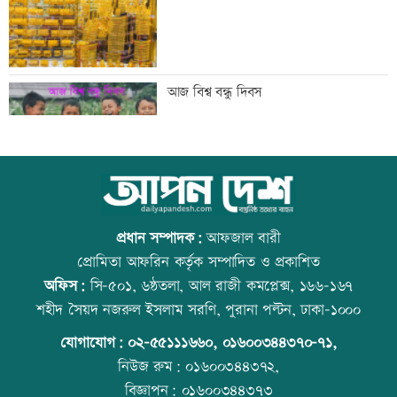
ব্যাংক এশিয়াতে নিয়োগ বিজ্ঞপ্তি
আজ বিশ্ব বন্ধু দিবস
‘শেখ হাসিনার রাজনৈতিক তৎপরতার দায়
উত্থান-পতনের বাজারে আজ স্বর্ণের ভরি কত
ভারত এড়াতে পারে না’
প্রধান সম্পাদক:
আফজাল বারী
প্রোমিতা আফরিন কর্তৃক সম্পাদিত ও প্রকাশিত
অফিস:
সি-৫০১, ৬ষ্ঠতলা, আল রাজী কমপ্লেক্স, ১৬৬-১৬৭
‘আরেকটি বিশ্বকাপ খেলার সামর্থ্য নেই’
কোরআন-হাদিসে নামাজ না পড়ার শাস্তি
শহীদ সৈয়দ নজরুল ইসলাম সরণি, পুরানা পল্টন, ঢাকা-১০০০
যোগাযোগ:
০২-৫৫১১১৬৬০
,
০১৬০০৩৪৪৩৭০-৭১,
নিউজ রুম:
০১৬০০৩৪৪৩৭২,
বিজ্ঞাপন:
০১৬০০৩৪৪৩৭৩