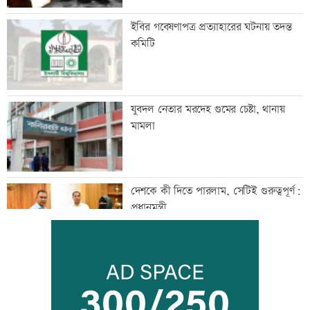
ইবির গবেষণাপত্র প্রত্যাহারের ঘটনায় তদন্ত
কমিটি
যুবদল নেতার মরদেহ গুমের চেষ্টা, থানায়
মামলা
দেশকে কী দিতে পারলাম, সেটিই গুরুত্বপূর্ণ:
প্রধানমন্ত্রী
ভেজা চুলে ঘুমাচ্ছেন? জানুন এর প্রভাব