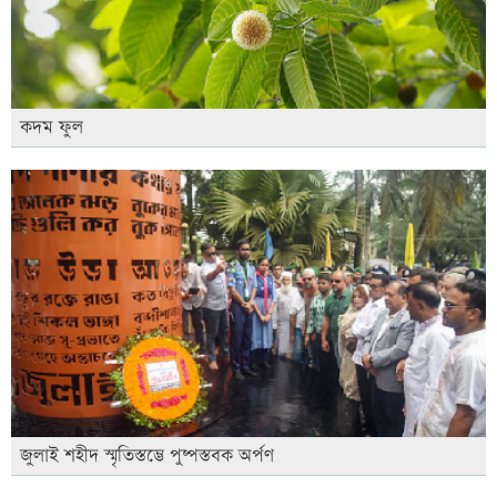
কদম ফুল
জুলাই শহীদ স্মৃতিস্তম্ভে পুষ্পস্তবক অর্পণ