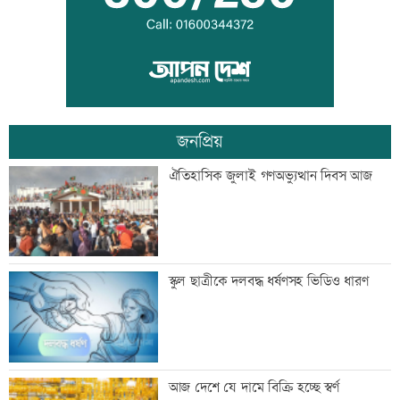
যুক্তরাষ্ট্রে এক মাসে ৫১ হাজার অভিবাসী
গ্রেফতার
জনপ্রিয়
কালীগঞ্জের সেন্ট নিকোলাস চার্চ: ঐতিহ্য ও
ঐতিহাসিক জুলাই গণঅভ্যুত্থান দিবস আজ
সম্প্রীতির প্রতীক
‘শিশুদের সুস্থ বিকাশে নিয়মিত স্বাস্থ্য পরীক্ষা
স্কুল ছাত্রীকে দলবদ্ধ ধর্ষণসহ ভিডিও ধারণ
গুরুত্বপূর্ণ’
মেসিকে বোমা মেরে উড়িয়ে দেয়ার হুমকি
আজ দেশে যে দামে বিক্রি হচ্ছে স্বর্ণ