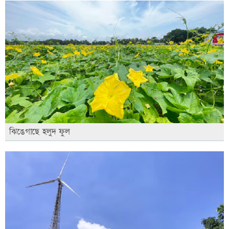
ঝিঙেগাছে হলুদ ফুল