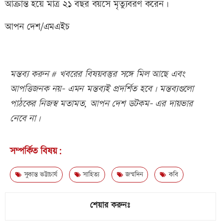
আক্রান্ত হয়ে মাত্র ২১ বছর বয়সে মৃত্যুবরণ করেন।
আপন দেশ/এমএইচ
মন্তব্য করুন # খবরের বিষয়বস্তুর সঙ্গে মিল আছে এবং
আপত্তিজনক নয়- এমন মন্তব্যই প্রদর্শিত হবে। মন্তব্যগুলো
পাঠকের নিজস্ব মতামত, আপন দেশ ডটকম- এর দায়ভার
নেবে না।
সম্পর্কিত বিষয়:
সুকান্ত ভট্টাচার্য
সাহিত্য
জন্মদিন
কবি
শেয়ার করুনঃ