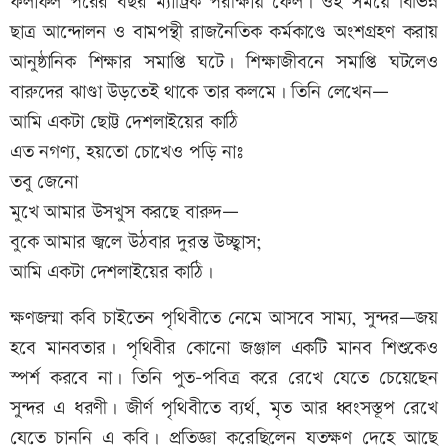
ফলাফল পরের বছর ম্যাট্রিক পরীক্ষায় ফেল। ওই সময়ে বিভিন্ন
ছাত্র আন্দোলন ও বামপন্থী রাজনৈতিক কর্মকাণ্ডে অংশগ্রহণ করায়
আনুষ্ঠানিক শিক্ষার সমাপ্তি ঘটে। শিক্ষাজীবনে সমাপ্তি ঘটলেও
বারুদের ঝাণ্ডা উড়তেই থাকে তার কলমে। তিনি লেখেন—
আমি একটা ছোট্ট দেশলাইয়ের কাঠি
এত নগণ্য, হয়তো চোখেও পড়ি নাঃ
তবু জেনো
মুখে আমার উসখুস করছে বারুদ—
বুকে আমার জ্বলে উঠবার দুরন্ত উচ্ছ্বাস;
আমি একটা দেশলাইয়ের কাঠি।
ক্ষণজন্মা কবি চাইতেন পৃথিবীতে নেমে আসবে সাম্য, সুন্দর—জয়
হবে মানবতার। পৃথিবীর কোনো জঞ্জাল একটি মানব শিশুকেও
স্পর্শ করবে না। তিনি পুত-পবিত্র করে রেখে যেতে চেয়েছেন
সুন্দর এ ধরণী। জীর্ণ পৃথিবীতে ব্যর্থ, মৃত আর ধ্বংসস্তূপ রেখে
যেতে চাননি এ কবি। প্রতিজ্ঞা করেছিলেন যতক্ষণ দেহে আছে