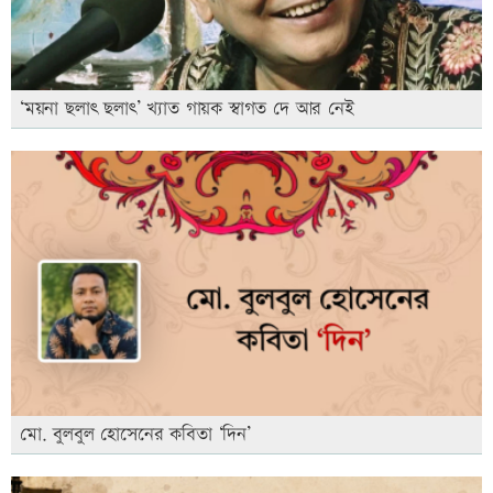
‘ময়না ছলাৎ ছলাৎ’ খ্যাত গায়ক স্বাগত দে আর নেই
মো. বুলবুল হোসেনের কবিতা ‘দিন’