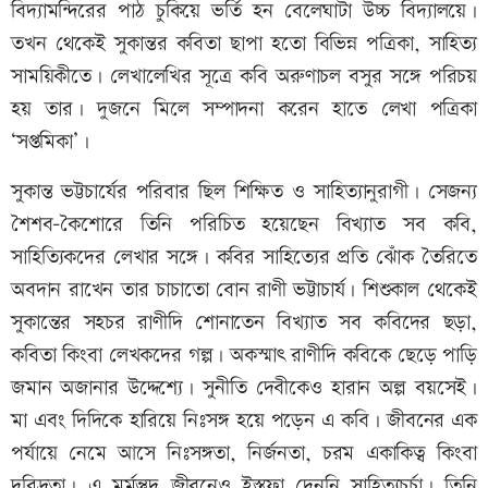
বিদ্যামন্দিরের পাঠ চুকিয়ে ভর্তি হন বেলেঘাটা উচ্চ বিদ্যালয়ে।
তখন থেকেই সুকান্তর কবিতা ছাপা হতো বিভিন্ন পত্রিকা, সাহিত্য
সাময়িকীতে। লেখালেখির সূত্রে কবি অরুণাচল বসুর সঙ্গে পরিচয়
হয় তার। দুজনে মিলে সম্পাদনা করেন হাতে লেখা পত্রিকা
‘সপ্তমিকা’।
সুকান্ত ভট্টচার্যের পরিবার ছিল শিক্ষিত ও সাহিত্যানুরাগী। সেজন্য
শৈশব-কৈশোরে তিনি পরিচিত হয়েছেন বিখ্যাত সব কবি,
সাহিত্যিকদের লেখার সঙ্গে। কবির সাহিত্যের প্রতি ঝোঁক তৈরিতে
অবদান রাখেন তার চাচাতো বোন রাণী ভট্টাচার্য। শিশুকাল থেকেই
সুকান্তের সহচর রাণীদি শোনাতেন বিখ্যাত সব কবিদের ছড়া,
কবিতা কিংবা লেখকদের গল্প। অকস্মাৎ রাণীদি কবিকে ছেড়ে পাড়ি
জমান অজানার উদ্দেশ্যে। সুনীতি দেবীকেও হারান অল্প বয়সেই।
মা এবং দিদিকে হারিয়ে নিঃসঙ্গ হয়ে পড়েন এ কবি। জীবনের এক
পর্যায়ে নেমে আসে নিঃসঙ্গতা, নির্জনতা, চরম একাকিত্ব কিংবা
দরিদ্রতা। এ মর্মন্তুদ জীবনেও ইস্তফা দেননি সাহিত্যচর্চা। তিনি