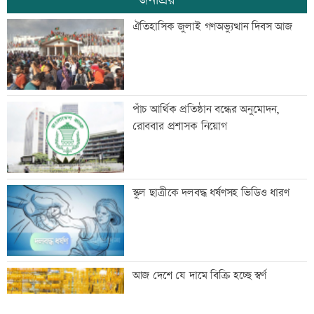
অবশেষে ঢাকায় ফিরল রোমে আটকে থাকা
ঐতিহাসিক জুলাই গণঅভ্যুত্থান দিবস আজ
বিমানের উড়োজাহাজ
মাতারবাড়ি কয়লা বিদ্যুৎকেন্দ্র ঘুরে দেখলেন
পাঁচ আর্থিক প্রতিষ্ঠান বন্ধের অনুমোদন,
প্রধানমন্ত্রী
রোববার প্রশাসক নিয়োগ
সিটি ব্যাংকের কার্ড স্পর্শ করলেই টাকা দেবে
স্কুল ছাত্রীকে দলবদ্ধ ধর্ষণসহ ভিডিও ধারণ
এটিএম
মহাস্থানগড়ে নির্মাণকাজে স্থিতাবস্থা, আপিলের
আজ দেশে যে দামে বিক্রি হচ্ছে স্বর্ণ
অনুমতি