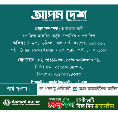
বাংলা কিউআর নিয়ে আলেমদের সঙ্গে
আজ বিশ্ব বন্ধু দিবস
ইসলামী ব্যাংকেরমতবিনিময় সভা
প্রধান সম্পাদক:
আফজাল বারী
প্রোমিতা আফরিন কর্তৃক সম্পাদিত ও প্রকাশিত
অফিস:
সি-৫০১, ৬ষ্ঠতলা, আল রাজী কমপ্লেক্স, ১৬৬-১৬৭
অস্বাভাবিক দর বৃদ্ধির কারণ জানেনা
কোরআন-হাদিসে নামাজ না পড়ার শাস্তি
শহীদ সৈয়দ নজরুল ইসলাম সরণি, পুরানা পল্টন, ঢাকা-১০০০
ইউনাইটেড ইন্স্যুরেন্স
যোগাযোগ:
০২-৫৫১১১৬৬০
,
০১৬০০৩৪৪৩৭০-৭১,
নিউজ রুম:
০১৬০০৩৪৪৩৭২,
বিজ্ঞাপন:
০১৬০০৩৪৪৩৭৩
রাষ্ট্রপতি নির্বাচনে বিএনপির ২ মনোনয়নপত্র
আজ স্বর্ণ-রুপা যে দামে বিক্রি হচ্ছে
E-mail:
apandeshnews@gmail.com
সংগ্রহ
শীর্ষ সংবাদ:
ঙ্গাপুর গেলেন পররাষ্ট্র প্রতিমন্ত্রী
আজ আন্তর্জাতিক আদিবাসী দিবস
©
২০২৬ |
আপন দেশ ডটকম
কর্তৃক সর্বসত্ব ® সংরক্ষিত | উন্নয়নে
ইমিথমেকারস.কম
সূচকের পতনে চলছে লেনদেন
আজ দেশে স্বর্ণের দাম বাড়ল নাকি কমলো