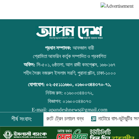
ছুটি যারা
পাবেন না
প্রধান সম্পাদক:
আফজাল বারী
প্রোমিতা আফরিন কর্তৃক সম্পাদিত ও প্রকাশিত
অফিস:
সি-৫০১, ৬ষ্ঠতলা, আল রাজী কমপ্লেক্স, ১৬৬-১৬৭
শহীদ সৈয়দ নজরুল ইসলাম সরণি, পুরানা পল্টন, ঢাকা-১০০০
যোগাযোগ:
০২-৫৫১১১৬৬০
,
০১৬০০৩৪৪৩৭০-৭১,
নিউজ রুম:
০১৬০০৩৪৪৩৭২,
বিজ্ঞাপন:
০১৬০০৩৪৪৩৭৩
E-mail:
apandeshnews@gmail.com
রী
শীর্ষ সংবাদ:
রংপুর-লালমনিরহাট রুটে ট্রেন চলাচল বন্ধ
নাটোরে বাস-ভুটভুটির সংঘর
©
২০২৬ |
আপন দেশ ডটকম
কর্তৃক সর্বসত্ব ® সংরক্ষিত | উন্নয়নে
ইমিথমেকারস.কম
১০:০৫ পিএম, ১৬ আগস্ট ২০২৫ শনিবার
০৫:৫৮ পিএম, ১৫ আগস্ট ২০২৪ বৃহস্পতিবার