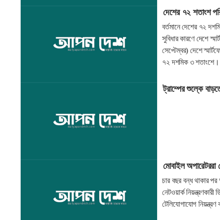
দেশের ৭২ শতাংশ পরিব
বর্তমানে দেশের ৭২ দশম
সুবিধার কারণে দেশে স্
সেপ্টেম্বর) দেশে স্মার
৭২ দশমিক ৩ শতাংশে।
ট্রাম্পের শুল্কে ব
মোবাইল অপারেটররা নে
চার বছর বন্ধ থাকার পর 
নেটওয়ার্ক নিয়ন্ত্রণকার
টেলিযোগাযোগ নিয়ন্ত্রণ