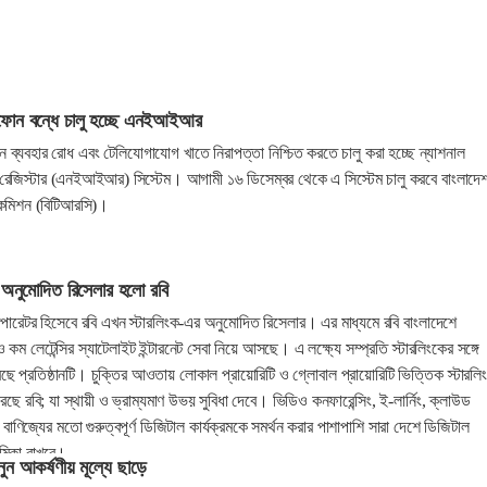
ফোন বন্ধে চালু হচ্ছে এনইআইআর
ব্যবহার রোধ এবং টেলিযোগাযোগ খাতে নিরাপত্তা নিশ্চিত করতে চালু করা হচ্ছে ন্যাশনাল
টি রেজিস্টার (এনইআইআর) সিস্টেম। আগামী ১৬ ডিসেম্বর থেকে এ সিস্টেম চালু করবে বাংলাদে
ণ কমিশন (বিটিআরসি)।
ের অনুমোদিত রিসেলার হলো রবি
ারেটর হিসেবে রবি এখন স্টারলিংক-এর অনুমোদিত রিসেলার। এর মাধ্যমে রবি বাংলাদেশে
 কম লেটেন্সির স্যাটেলাইট ইন্টারনেট সেবা নিয়ে আসছে। এ লক্ষ্যে সম্প্রতি স্টারলিংকের সঙ্গে
রেছে প্রতিষ্ঠানটি। চুক্তির আওতায় লোকাল প্রায়োরিটি ও গ্লোবাল প্রায়োরিটি ভিত্তিক স্টারলি
ছে রবি; যা স্থায়ী ও ভ্রাম্যমাণ উভয় সুবিধা দেবে। ভিডিও কনফারেন্সিং, ই-লার্নিং, ক্লাউড
বাণিজ্যের মতো গুরুত্বপূর্ণ ডিজিটাল কার্যক্রমকে সমর্থন করার পাশাপাশি সারা দেশে ডিজিটাল
মিকা রাখবে।
কিনুন আকর্ষণীয় মূল্যে ছাড়ে