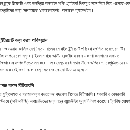
োন ব্র্যান্ড রিয়েলমি এবার জনপ্রিয় অনলাইন শপিং প্ল্যাটফর্ম পিকাবু’র সঙ্গে মিলে নিয়ে এসেছে এক
োনপ্রেমীদের জন্য শুরু হয়েছে ‘মোবাইলফেস্ট’ অনলাইন ক্যাম্পেইন।
 ইন্টারনেট বন্ধ করল পাকিস্তান
াবাদ ও সন্ত্রাস কবলিত বেলুচিস্তান রাজ্যে মোবাইল ইন্টারনেট পরিষেবা স্থগিত করেছে দেশটির
িজ সম্পদে বেশ সমৃদ্ধ। ইসলামাবাদে আসীন কেন্দ্রীয় সরকার এবং পাকিস্তানের একান্ত
 যৌথভাবে এ সম্পদ উত্তোলন করে। তবে বেলুচ স্বাধীনতাকামীদের অভিযোগ, বেলুচিস্তানের এ
াবাদ এবং বেইজিং। কারণ বেলুচিস্তানের কোনো উন্নয়ন হচ্ছে না।
থের দাম কমাল বিটিআরসি
্যয় যুক্তিসঙ্গত ও গ্রাহকবান্ধব করতে বড় পদক্ষেপ নিয়েছে বিটিআরসি। সরকারি ও বেসরকারি
 গেটওয়ে (আইআইজি) অপারেটরদের জন্য নতুন ব্যান্ডউইথ মূল্য নির্ধারণ করেছে। ট্যারিফ ঘোষণ