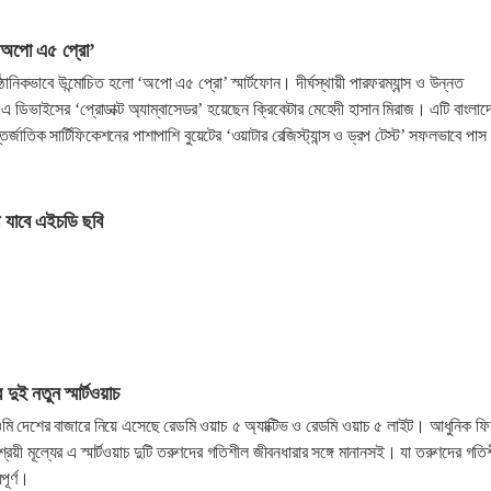
 ‘অপো এ৫ প্রো’
্ঠানিকভাবে উন্মোচিত হলো ‘অপো এ৫ প্রো’ স্মার্টফোন। দীর্ঘস্থায়ী পারফরম্যান্স ও উন্নত
ি এ ডিভাইসের ‘প্রোডাক্ট অ্যাম্বাসেডর’ হয়েছেন ক্রিকেটার মেহেদী হাসান মিরাজ। এটি বাংলাদ
্তর্জাতিক সার্টিফিকেশনের পাশাপাশি বুয়েটের ‘ওয়াটার রেজিস্ট্যান্স ও ড্রপ টেস্ট’ সফলভাবে পাস
 যাবে এইচডি ছবি
দুই নতুন স্মার্টওয়াচ
াওমি দেশের বাজারে নিয়ে এসেছে রেডমি ওয়াচ ৫ অ্যাক্টিভ ও রেডমি ওয়াচ ৫ লাইট। আধুনিক ফি
রয়ী মূল্যের এ স্মার্টওয়াচ দুটি তরুণদের গতিশীল জীবনধারার সঙ্গে মানানসই। যা তরুণদের গতি
যপূর্ণ।