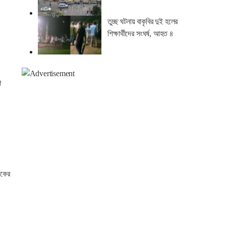
তুচ্ছ ঘটনায় বাকৃবির দুই হলের
শিক্ষার্থীদের সংঘর্ষ, আহত ৪
শ
ংকের