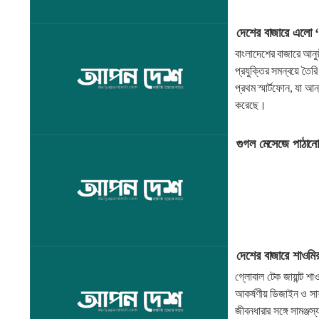
দেশের বাজারে এলো
বাংলাদেশের বাজারে আনুষ
প্রযুক্তির সমন্বয়ে তৈর
প্রথম স্মার্টফোন, যা আন
করেছে।
গুগল মেসেজে পাঠানো
দেশের বাজারে শাওমির 
গ্লোবাল টেক জায়ান্ট শ
আকর্ষণীয় ডিজাইন ও সাশ্
জীবনধারার সঙ্গে সামঞ্জস্