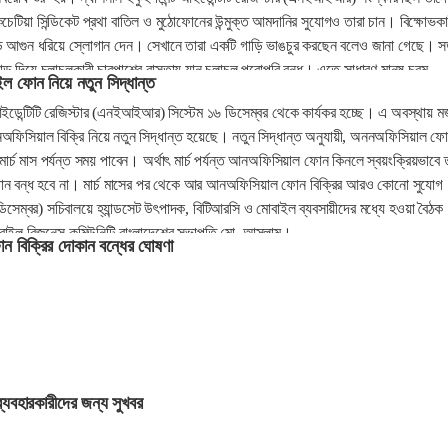
চেটিয়া সিন্ডিকেট প্রথা বাতিল ও মুঠোফোনের উন্মুক্ত আমদানির সুযোগও তারা চান। বিক্ষোভকা
ডে আগুন ধরিয়ে স্লোগান দেন। সেখানে তারা একটি গাড়ি ভাঙচুর করছেন বলেও জানা গেছে। স
 দিয়ে চলাচলকারী চারপাশের রাস্তায় যান চলাচল পুরোপুরি বন্ধ। এতে সাধারণ মানুষ চরম
 ফোন নিয়ে নতুন সিদ্ধান্ত
পুলিশের তেজগাঁও অঞ্চলের সহকারী কমিশনার (এসি) মোহাম্মদ আক্কাছ আলী এ তথ্য নিশ্চিত
 আইডেন্টিটি রেজিস্টার (এনইআইআর) সিস্টেম ১৬ ডিসেম্বর থেকে কার্যকর হচ্ছে। এ অবস্থায় ম
ঠোফোন ব্যবসায়ীরা সার্ক ফোয়ারা মোড়ে অবরোধ করার কারণে যান চলাচল পুরোপুরি বন্ধ হয়ে
ফিসিয়াল বিক্রি নিয়ে নতুন সিদ্ধান্ত হয়েছে। নতুন সিদ্ধান্ত অনুযায়ী, অননঅফিসিয়াল ফ
া মার্চ মাস পর্যন্ত সময় পাবেন। অর্থাৎ মার্চ পর্যন্ত আনঅফিসিয়াল ফোন কিনলে স্বয়ংক্রিয়ভাবে 
োন বন্ধ হবে না। মার্চ মাসের পর থেকে আর আনঅফিসিয়াল ফোন বিক্রির আরও কোনো সুযোগ
ডিসেম্বর) সচিবালয়ে হ্যান্ডসেট উৎপাদক, বিটিআরসি ও মোবাইল ব্যবসায়ীদের মধ্যে হওয়া বৈঠক
োবাইল বিজনেস কমিউনিটি বাংলাদেশের সভাপতি মো. আসলাম।
ন বিক্রির দোকান বন্ধের ঘোষণা
্যবহারকারীদের জন্য সুখবর