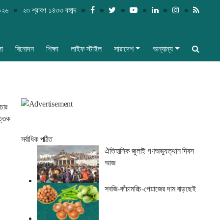
২০২৬
২৩ শ্রাবণ ১৪৩৩ বঙ্গাব্দ
লা
বিনোদন
শিক্ষা
লাইফ স্টাইল
সারাদেশ
অন্যান্য
চার
্তিক
সর্বাধিক পঠিত
ঐতিহাসিক জুলাই গণঅভ্যুত্থান দিবস
আজ
সবজি-কাঁচামরিচ-পেয়াজের দাম বাড়ছেই