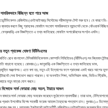
সাময়িকভাবে বিচ্ছিন্ন হতে পারে আজ
ইডেন্টিফিকেশন রেজিস্টার (এনইআইআর) সিস্টেমের পরীক্ষামূলক টেস্ট শুরু হবে। যে কারণে ডি-
 ব্যবহার করলে কিছু গ্রাহকের মোবাইল সংযোগ সাময়িকভাবে হ্যান্ডসেট থেকে নেটওয়ার্ক বিচ্ছিন
 ফেব্রুয়ারি) এক বিজ্ঞপ্তিতে এ তথ্য জানিয়েছে মোবাইল অপারেটরদের সংগঠন এমটব।
িয়ে নতুন প্যাকেজ ঘোষণা বিটিসিএলের
পরিবর্তিত রেখে বাংলাদেশ টেলিকমিউনিকেশনস কোম্পানি লিমিটেডের (বিটিসিএল) সব বিদ্যমান ইন্টা
ত গতি বাড়ানো হয়েছে। রোববার (১১ জানুয়ারি) এক বিজ্ঞপ্তিতে এ তথ্য জানিয়েছে ডাক,
রযুক্তি মন্ত্রণালয়। এতে বলা হয়, নতুন এই উদ্যোগের ফলে গ্রাহকরা একই খরচে আগের তুল
ন্টারনেট সেবা উপভোগ করতে পারবেন। যা অনলাইন শিক্ষা, অফিসিয়াল কাজ, ভিডিও স্ট্রিমিং,
ব্যবহারে নতুন মাত্রা যোগ করবে।
 বিক্ষোভে সার্ক ফোয়ারা মোড় অচল, টায়ারে আগুন
ন বাজারে সার্ক ফোয়ারা মোড় অবরোধ করেছেন মুঠোফোন ব্যবসায়ীরা। তারা ডাক, টেলিযোগায
লয়ের প্রধান উপদেষ্টার বিশেষ সহকারী ফয়েজ আহমদ তৈয়্যবের পদত্যাগ চান। বুধবার (১০ ডিসেম্
বরোধ শুরু হয়। ন্যাশনাল ইকুইপমেন্ট আইডেন্টিটি রেজিস্টার (এনইআইআর) সংস্কার ছিল তাদে