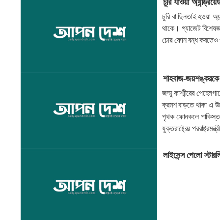
চুরি যাওয়া অ্যান্ড্র
চুরি বা ছিনতাই হওয়া 
থাকে। গ্যাজেট বিশেষজ্
চোর ফোন বন্ধ করতেও 
শাহবাজ-জয়শঙ্করকে মার
জম্মু কাশ্মীরের পেহেল
ক্রমশ বাড়তে থাকা এ উত
পৃথক ফোনকলে পাকিস্তানে
যুক্তরাষ্ট্রের পররাষ্ট
লাইসেন্স পেলো স্টার