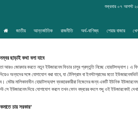
শুক্রবার ০৭ আগস্ট 
জাতীয়
আন্তর্জাতিক
রাজনীতি
অর্থ-বাণিজ্য
শেয়ার বাজার
খে
ম্বর ছাড়াই কথা বলা যাবে
য়তা আরও জোরদার করতে নতুন ইউজারনেম ফিচার চালুর প্রস্তুতি নিচ্ছে হোয়াটসঅ্যাপ। এ ফি
 দিয়েও অন্যদের সঙ্গে যোগাযোগ করা যাবে, যা টেলিগ্রাম বা ইনস্টাগ্রামের মতো ইউজারনেমভিত
াকবে। মেটার মালিকানাধীন হোয়াটসঅ্যাপ ব্যবহারকারীরা নিজেদের জন্য একটি ইউনিক ইউজারনেম
েউ সে ইউজারনেম দিয়ে যোগাযোগ করলে তখন ফোন নম্বরের বদলে শুধু ওই ইউজারনেমই দেখা
র কমাতে চায় সরকার’