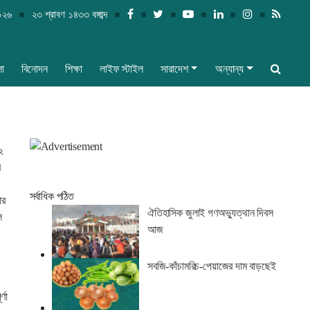
২০২৬
২৩ শ্রাবণ ১৪৩৩ বঙ্গাব্দ
লা
বিনোদন
শিক্ষা
লাইফ স্টাইল
সারাদেশ
অন্যান্য
২
র
সর্বাধিক পঠিত
ার
ঐতিহাসিক জুলাই গণঅভ্যুত্থান দিবস
ল
আজ
সবজি-কাঁচামরিচ-পেয়াজের দাম বাড়ছেই
্ণা