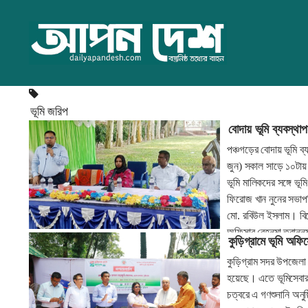
ভূমি জরিপ
বোদায় ভূমি ব্যবস্থ
পঞ্চগড়ের বোদায় ভূমি ব
জুন) সকাল সাড়ে ১০টায় 
ভূমি মালিকদের সঙ্গে ভ
ফিরোজ খান নুনের সভাপত
মো. রবিউল ইসলাম। বিশ
অফিসার রেহনুমা তরাননু
কুড়িগ্রামে ভূমি অফি
কুড়িগ্রাম সদর উপজেলা 
হয়েছে। এতে ভূমিসেবার 
চত্বরে এ গণশুনানি অনুষ