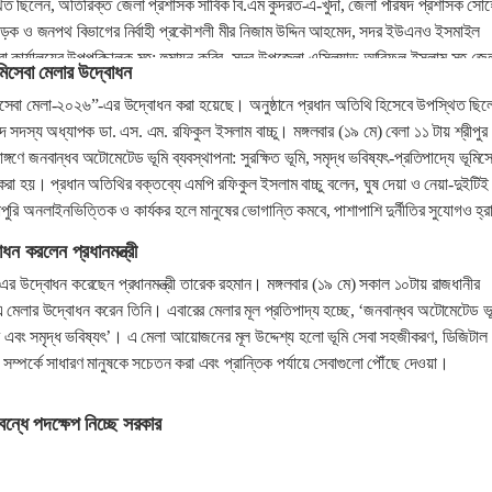
 ছিলেন, অতিরিক্ত জেলা প্রশাসক সার্বিক বি.এম কুদরত-এ-খুদা, জেলা পরিষদ প্রশাসক সো
ক ও জনপথ বিভাগের নির্বাহী প্রকৌশলী মীর নিজাম উদ্দিন আহমেদ, সদর ইউএনও ইসমাইল
 কার্যালয়ের উপপরিচালক মুহ: হুমায়ুন কবির, সদর উপজেলা এসিল্যান্ড আরিফুল ইসলাম সহ জে
ূমিসেবা মেলার উদ্বোধন
র অনান্যরা।
ূমিসেবা মেলা-২০২৬”-এর উদ্বোধন করা হয়েছে। অনুষ্ঠানে প্রধান অতিথি হিসেবে উপস্থিত ছিল
সদস্য অধ্যাপক ডা. এস. এম. রফিকুল ইসলাম বাচ্চু। মঙ্গলবার (১৯ মে) বেলা ১১ টায় শ্রীপুর
গণে জনবান্ধব অটোমেটেড ভূমি ব্যবস্থাপনা: সুরক্ষিত ভূমি, সমৃদ্ধ ভবিষ্যৎ-প্রতিপাদ্যে ভূমিসে
হয়। প্রধান অতিথির বক্তব্যে এমপি রফিকুল ইসলাম বাচ্চু বলেন, ঘুষ দেয়া ও নেয়া-দুইটিই
পুরি অনলাইনভিত্তিক ও কার্যকর হলে মানুষের ভোগান্তি কমবে, পাশাপাশি দুর্নীতির সুযোগও হ্র
ধন করলেন প্রধানমন্ত্রী
এর উদ্বোধন করেছেন প্রধানমন্ত্রী তারেক রহমান। মঙ্গলবার (১৯ মে) সকাল ১০টায় রাজধানীর
 মেলার উদ্বোধন করেন তিনি। এবারের মেলার মূল প্রতিপাদ্য হচ্ছে, ‘জনবান্ধব অটোমেটেড ভূ
ূমি এবং সমৃদ্ধ ভবিষ্যৎ’। এ মেলা আয়োজনের মূল উদ্দেশ্য হলো ভূমি সেবা সহজীকরণ, ডিজিটাল
েবা সম্পর্কে সাধারণ মানুষকে সচেতন করা এবং প্রান্তিক পর্যায়ে সেবাগুলো পৌঁছে দেওয়া।
 বন্ধে পদক্ষেপ নিচ্ছে সরকার