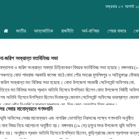
শুক্রবার ০৭ আগস্ট 
জাতীয়
আন্তর্জাতিক
রাজনীতি
অর্থ-বাণিজ্য
শেয়ার বাজার
খে
াপনা-জরিপ সংক্রান্ত মতবিনিময় সভা
্যবস্থাপনা ও জরিপ সংক্রান্ত সমস্যা চিহ্নিতকরণ বিষয়ক মতবিনিময় সভা হয়েছে। মঙ্গলবার (০
পঞ্চগড়ে বোদা পাথরাজ সরকারি কলেজ মাঠে বোদা পৌর সদরের মুসলিমপুর ও আইয়ুবগঞ্জ মৌজা
ূমি জরিপ সংক্রান্ত মত বিনিময় সভা হয়েছে। বোদা উপজেলা সহকারী সেটেলমেন্ট অফিসার মো.
িত্বে মত বিনিময় সভায় প্রধান অতিথি হিসেবে উপস্থিত ছিলেন বোদা উপজেলা নির্বাহী অফিস
েষ অতিথি হিসেবে উপস্থিত ছিলেন দিনাজপুর জোনাল সেটেলমেন্ট অফিসের ভারপ্রাপ্ত জোনা
ম, বোদা পৌর বিএনপি`র সাধারণ সম্পাদক মো. দিল রেজা ফেরদৌস চিন্ময় প্রমুখ।
সের সেবার মানোন্নয়নে গণশুনানি
ভূমি অফিসের সেবার মানোন্নয়ন এবং নাগরিক ভোগান্তি নিরসনের লক্ষ্যে গণশুনানি অনুষ্ঠিত
নানা বিষয় নিয়ে আলোচনা অনুষ্ঠিত হয়। মঙ্গলবার (১৯ মে) দুপুরে সদর উপজেলা ভূমি অফিস
্ঠিত হয়। অনুষ্ঠানে প্রধান অতিথি হিসেবে উপস্থিত ছিলেন, কুড়িগ্রামের জেলা প্রশাসক অন্নপূর