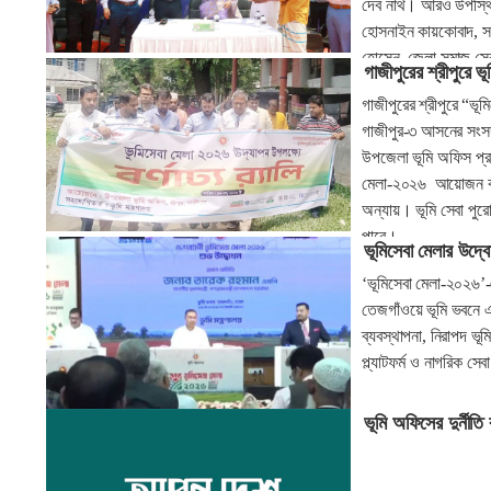
দেব নাথ। আরও উপস্থিত
হোসনাইন কায়কোবাদ, সড়
হোসেন, জেলা সমাজ সেবা
গাজীপুরের শ্রীপুরে ভ
প্রশাসন ও ভূমি অফিসে
গাজীপুরের শ্রীপুরে “ভ
গাজীপুর-৩ আসনের সংসদ 
উপজেলা ভূমি অফিস প্রাঙ্
মেলা-২০২৬ আয়োজন করা 
অন্যায়। ভূমি সেবা পুরো
পাবে।
ভূমিসেবা মেলার উদ্বো
‘ভূমিসেবা মেলা-২০২৬’-
তেজগাঁওয়ে ভূমি ভবনে এ
ব্যবস্থাপনা, নিরাপদ ভ
প্ল্যাটফর্ম ও নাগরিক স
ভূমি অফিসের দুর্নীতি