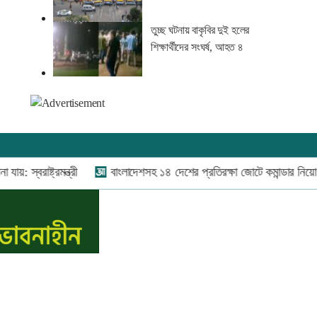
তুচ্ছ ঘটনায় বাকৃবির দুই হলের
শিক্ষার্থীদের সংঘর্ষ, আহত ৪
যোগাযোগ:
০২-৫৫১১১৬৬০
,
০১৬০০৩৪৪৩৭০-৭১,
রাষ্ট্রমন্ত্রী
বাংলাদেশসহ ১৪ দেশের প্রতিরক্ষা জোটে কমান্ডার নিয়োগ
নিউজ রুম:
০১৬০০৩৪৪৩৭২,
বিজ্ঞাপন:
০১৬০০৩৪৪৩৭৩
E-mail:
apandeshnews@gmail.com