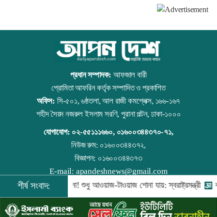
থেকেই
কার্যকর
প্রধান সম্পাদক:
আফজাল বারী
প্রোমিতা আফরিন কর্তৃক সম্পাদিত ও প্রকাশিত
অফিস:
সি-৫০১, ৬ষ্ঠতলা, আল রাজী কমপ্লেক্স, ১৬৬-১৬৭
শহীদ সৈয়দ নজরুল ইসলাম সরণি, পুরানা পল্টন, ঢাকা-১০০০
যোগাযোগ:
০২-৫৫১১১৬৬০
,
০১৬০০৩৪৪৩৭০-৭১,
নিউজ রুম:
০১৬০০৩৪৪৩৭২,
বিজ্ঞাপন:
০১৬০০৩৪৪৩৭৩
E-mail:
apandeshnews@gmail.com
ে সরকার
শীর্ষ সংবাদ:
কিসের হাসিনা! শুধু আওয়াজ-টাওয়াজ শোনা যায়: স্বরাষ্ট্রমন্ত্রী
বা
©
২০২৬ |
আপন দেশ ডটকম
কর্তৃক সর্বসত্ব ® সংরক্ষিত | উন্নয়নে
ইমিথমেকারস.কম
১২:১০ পিএম, ৬ জুন ২০২৬ শনিবার
০৯:১৩ পিএম, ১৪ ডিসেম্বর ২০২৫ রোববার
০৯:২৯ পিএম, ১৬ মে ২০২৫ শুক্রবার