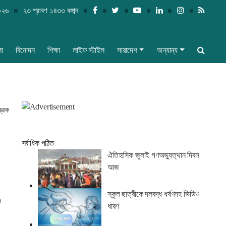
০২৬
২৩ শ্রাবণ ১৪৩৩ বঙ্গাব্দ
লা
বিনোদন
শিক্ষা
লাইফ স্টাইল
সারাদেশ
অন্যান্য
ত্রক
সর্বাধিক পঠিত
ঐতিহাসিক জুলাই গণঅভ্যুত্থান দিবস
আজ
শ
স্কুল ছাত্রীকে দলবদ্ধ ধর্ষণসহ ভিডিও
ে
ধারণ