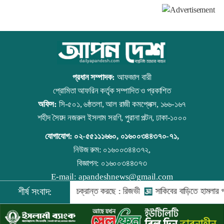
শিক্ষার্থীদের
সংঘর্ষ,
আহত ৪
প্রধান সম্পাদক:
আফজাল বারী
প্রোমিতা আফরিন কর্তৃক সম্পাদিত ও প্রকাশিত
অফিস:
সি-৫০১, ৬ষ্ঠতলা, আল রাজী কমপ্লেক্স, ১৬৬-১৬৭
শহীদ সৈয়দ নজরুল ইসলাম সরণি, পুরানা পল্টন, ঢাকা-১০০০
যোগাযোগ:
০২-৫৫১১১৬৬০
,
০১৬০০৩৪৪৩৭০-৭১,
নিউজ রুম:
০১৬০০৩৪৪৩৭২,
বিজ্ঞাপন:
০১৬০০৩৪৪৩৭৩
E-mail:
apandeshnews@gmail.com
দেশের বিরুদ্ধে একটি দল চক্রান্ত করছে : রিজভী
শীর্ষ সংবাদ:
সাকিবের বাড়িতে হামলার প
©
২০২৬ |
আপন দেশ ডটকম
কর্তৃক সর্বসত্ব ® সংরক্ষিত | উন্নয়নে
ইমিথমেকারস.কম
০৪:৪৩ পিএম, ৭ মে ২০২৬ বৃহস্পতিবার
০১:১২ পিএম, ২৬ অক্টোবর ২০২৫ রোববার