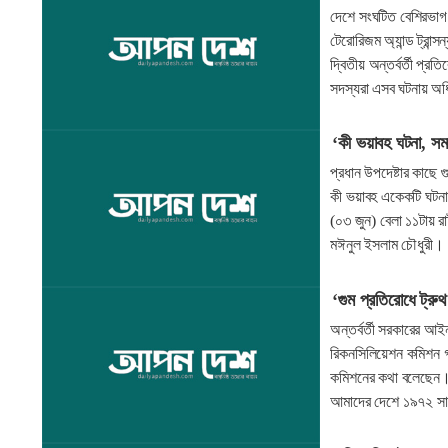
দেশে সংঘটিত বেশিরভাগ গু
টেরোরিজম অ্যান্ড ট্রা
দ্বিতীয় অন্তর্বর্তী প্র
সদস্যরা এসব ঘটনায় অধি
‘কী ভয়াবহ ঘটনা, সম
প্রধান উপদেষ্টার কাছে 
কী ভয়াবহ একেকটি ঘটনা
(০৩ জুন) বেলা ১১টায় রা
মঈনুল ইসলাম চৌধুরী।
‘গুম প্রতিরোধে ট্রু
অন্তর্বর্তী সরকারের আই
রিকনসিলিয়েশন কমিশন গ
কমিশনের কথা বলেছেন। 
আমাদের দেশে ১৯৭২ স