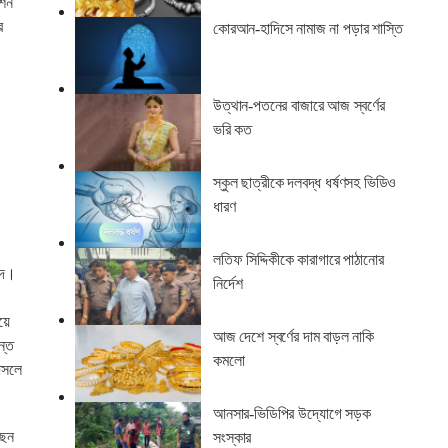
িশন
র
কোরআন-হাদিসে নামাজ না পড়ার শাস্তি
উত্থান-পতনের বাজারে আজ স্বর্ণের
ভরি কত
স্কুল ছাত্রীকে দলবদ্ধ ধর্ষণসহ ভিডিও
ধারণ
লতিফ সিদ্দিকীকে কারাগারে পাঠানোর
িষদ।
নির্দেশ
য়ে
আজ দেশে স্বর্ণের দাম বাড়ল নাকি
ন্ত
কমলো
আসলে
আনসার-ভিডিপির উদ্যোগে সড়ক
ছেন
সংস্কার