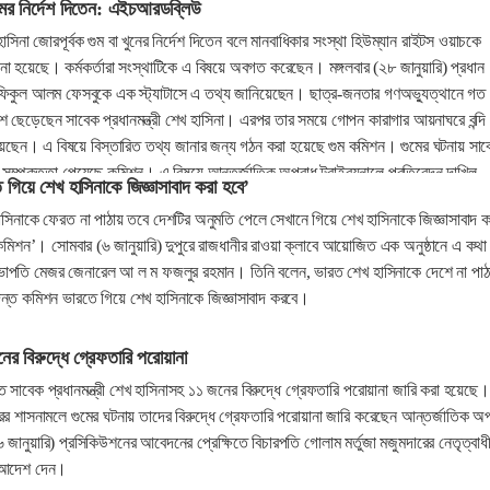
ুমের নির্দেশ দিতেন: এইচআরডব্লিউ
 হাসিনা জোরপূর্বক গুম বা খুনের নির্দেশ দিতেন বলে মানবাধিকার সংস্থা হিউম্যান রাইটস ওয়াচকে
হয়েছে। কর্মকর্তারা সংস্থাটিকে এ বিষয়ে অবগত করেছেন। মঙ্গলবার (২৮ জানুয়ারি) প্রধান
 শফিকুল আলম ফেসবুকে এক স্ট্যাটাসে এ তথ্য জানিয়েছেন। ছাত্র-জনতার গণঅভ্যুত্থানে গত
 ছেড়েছেন সাবেক প্রধানমন্ত্রী শেখ হাসিনা। এরপর তার সময়ে গোপন কারাগার আয়নাঘরে বন্দি
য়েছেন। এ বিষয়ে বিস্তারিত তথ্য জানার জন্য গঠন করা হয়েছে গুম কমিশন। গুমের ঘটনায় সাব
নার সম্পৃক্ততা পেয়েছে কমিশন। এ বিষয়ে আন্তর্জাতিক অপরাধ ট্রাইব্যুনালে প্রতিবেদন দাখিল
গিয়ে শেখ হাসিনাকে জিজ্ঞাসাবাদ করা হবে’
সিনাকে ফেরত না পাঠায় তবে দেশটির অনুমতি পেলে সেখানে গিয়ে শেখ হাসিনাকে জিজ্ঞাসাবাদ 
কমিশন’। সোমবার (৬ জানুয়ারি) দুপুরে রাজধানীর রাওয়া ক্লাবে আয়োজিত এক অনুষ্ঠানে এ কথা
াপতি মেজর জেনারেল আ ল ম ফজলুর রহমান। তিনি বলেন, ভারত শেখ হাসিনাকে দেশে না পাঠ
ন্ত কমিশন ভারতে গিয়ে শেখ হাসিনাকে জিজ্ঞাসাবাদ করবে।
ের বিরুদ্ধে গ্রেফতারি পরোয়ানা
যুত সাবেক প্রধানমন্ত্রী শেখ হাসিনাসহ ১১ জনের বিরুদ্ধে গ্রেফতারি পরোয়ানা জারি করা হয়েছে।
 শাসনামলে গুমের ঘটনায় তাদের বিরুদ্ধে গ্রেফতারি পরোয়ানা জারি করেছেন আন্তর্জাতিক অ
৬ জানুয়ারি) প্রসিকিউশনের আবেদনের প্রেক্ষিতে বিচারপতি গোলাম মর্তুজা মজুমদারের নেতৃত্বাধ
এ আদেশ দেন।