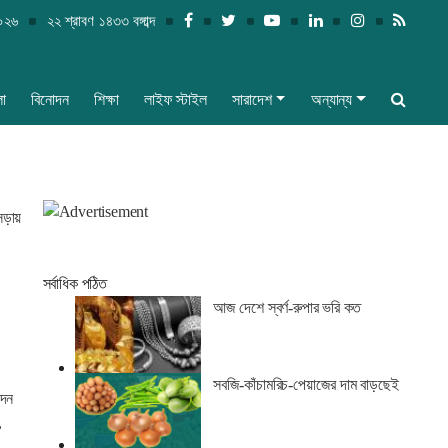
২০২৬
২২ শ্রাবণ ১৪৩৩ বঙ্গাব্দ
লা
বিনোদন
শিক্ষা
লাইফ স্টাইল
সারাদেশ
অন্যান্য
সড়ায়
সর্বাধিক পঠিত
আজ দেশে স্বর্ণ-রুপার ভরি কত
সবজি-কাঁচামরিচ-পেয়াজের দাম বাড়ছেই
দেন
,