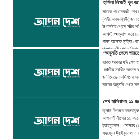
হাসিনা নিজেই খুন-গ
সাবেক প্রধানমন্ত্রী শেখ
(এইচআরডব্লিউ) জানানো 
উপদেষ্টার প্রেস সচিব
আগস্ট পদত্যাগ করে দেশ
থাকা অনেকে মুক্তি পে
প্রধানমন্ত্রী শেখ হাসি
‘অনুমতি পেলে ভারতে 
করেছে তারা।
ভারত সরকার যদি শেখ হা
‘জাতীয় স্বাধীন তদন্ত 
জানিয়েছেন কমিশনের সভ
তাদের অনুমতি পেলে তদ
শেখ হাসিনাসহ ১১ জন
জুলাই বিপ্লবে ক্ষমতাচ্
আওয়ামী লীগের ১৫ বছরের
ট্রাইব্যুনাল। সোমবার (
সদস্যের ট্রাইব্যুনাল 