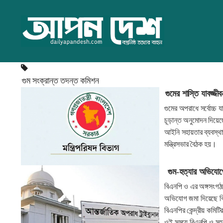
গুম সংক্রান্ত তদন্ত কমিশন
গুমের শাস্তি যাবজ্জী
গুমের অপরাধে সর্বোচ্চ
চূড়ান্ত অনুমোদন দিয়েছে 
আইনি সহায়তার ব্যবস্থা
মন্ত্রিসভার বৈঠক হয়।
গুম-হত্যার অভিযোগে
বিএনপি ও এর অঙ্গসংগঠন
অভিযোগ জমা দিয়েছে বি
বিএনপির কেন্দ্রীয় কমিট
ওই সময়ে বিএনপি ও সহয