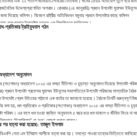
 নেতাকর্মী এবং ২২ শতাংশ জামায়াত-শিবিরের নেতাকর্মী। গুমের ১৫৬৯ অভিযোগ তুলে ধরে কম
াজনৈতিক উদ্দেশ্যপ্রণোদিত অপরাধ। রোববার (০৪ জানুয়ারি) প্রধান উপদেষ্টা মুহাম্মদ ইউনূসে
 জমা দিয়েছে কমিশন। বিকেলে রাষ্ট্রীয় অতিথিভবন যমুনায় প্রধান উপদেষ্টার কাছে কমিশন
রেছে বলে প্রধান উপদেষ্টার দফতর এক বিজ্ঞপ্তিতে জানিয়েছে।
োধ-প্রতিকার ট্রাইব্যুনাল গঠন
 অধ্যাদেশ অনুমোদন
কার (সংশোধন) অধ্যাদেশ ২০২৫ এর খসড়া নীতিগত ও চূড়ান্ত অনুমোদন দিয়েছে উপদেষ্টা পর
বর) প্রধান উপদেষ্টা প্রফেসর মুহাম্মদ ইউনূসের সভাপতিত্বে উপদেষ্টা পরিষদের সাপ্তাহিক বৈঠক
 উপদেষ্টা প্রেস উইংয়ের পাঠানো এক বার্তায় তা জানানো হয়েছে। বৈঠকে তিনটি গুরুত্বপূর্ণ বিষ
তায় বলা হয়, গুম প্রতিরোধ ও প্রতিকার (সংশোধন) অধ্যাদেশ ২০২৫ এর খসড়া নীতিগত ও চূড়া
্টা পরিষদ। এর ফলে গুম হওয়া ব্যক্তি অন্যূনতম ৫ বছর ধরে গুম থাকলে ও জীবিত ফিরে না 
্ঠানিকভাবে ‘ডিসাপিয়ার্ড’ বা ‘গুম’ ঘোষণা করতে পারবে।
র পর হত্যা করা হয়েছে: তাজুল ইসলাম
বিএনপি নেতা এম ইলিয়াস আলীকে হত্যা করা হয়। তদন্তে পাওয়া তথ্যের ভিত্তিতে জানিয়ে