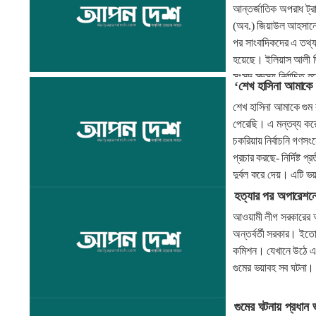
আন্তর্জাতিক অপরাধ ট্র
(অব.) জিয়াউল আহসানের 
পর সাংবাদিকদের এ তথ্য
হয়েছে। ইলিয়াস আলী ছি
সংসদ সদস্য নির্বাচিত 
‘শেখ হাসিনা আমাকে 
হয়েছিল, তার পর থেকে
শেখ হাসিনা আমাকে গুম
পেরেছি। এ মন্তব্য করে
চকরিয়ায় নির্বাচনি গণ
প্রচার করছে- নির্দিষ্ট
দুর্বল করে দেয়। এটি ভয়
হত্যার পর অপারেশনের 
আওয়ামী লীগ সরকারের আ
অন্তর্বর্তী সরকার। ইতো
কমিশন। যেখানে উঠে এস
গুমের ভয়াবহ সব ঘটনা।
গুমের ঘটনায় প্রধান ভূ