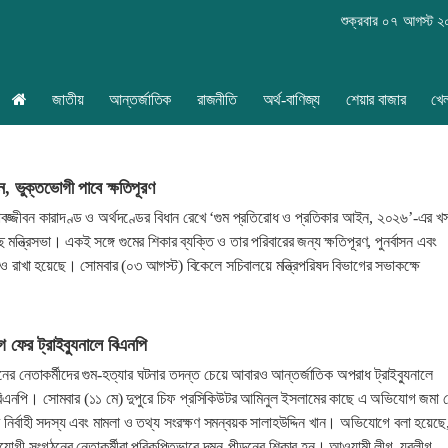
শুক্রবার ০৭ আগস্ট 
জাতীয়
আন্তর্জাতিক
রাজনীতি
অর্থ-বাণিজ্য
শেয়ার বাজার
খে
বন, ভুক্তভোগী পাবে ক্ষতিপূরণ
 যাবজ্জীবন কারাদণ্ড ও অর্থদণ্ডের বিধান রেখে ‘গুম প্রতিরোধ ও প্রতিকার আইন, ২০২৬’-এর খ
মন্ত্রিসভা। একই সঙ্গে গুমের শিকার ব্যক্তি ও তার পরিবারের জন্য ক্ষতিপূরণ, পুনর্বাসন এবং
ও রাখা হয়েছে। সোমবার (০৩ আগস্ট) বিকেলে সচিবালয়ে মন্ত্রিপরিষদ বিভাগের সভাকক্ষে
 ফের ট্রাইব্যুনালে বিএনপি
ের নেতাকর্মীদের গুম-হত্যার ঘটনার তদন্ত চেয়ে আবারও আন্তর্জাতিক অপরাধ ট্রাইব্যুনালে
এনপি। সোমবার (১১ মে) দুপুরে চিফ প্রসিকিউটর আমিনুল ইসলামের কাছে এ অভিযোগ জমা 
ির নির্বাহী সদস্য এবং মামলা ও তথ্য সংরক্ষণ সমন্বয়ক সালাহউদ্দিন খান। অভিযোগে বলা হয়েছে
োগী সংগঠনের নেতাকর্মীরা পরিকল্পিতভাবে দমন-পীড়নের শিকার হন। আওয়ামী লীগ, যুবলীগ,