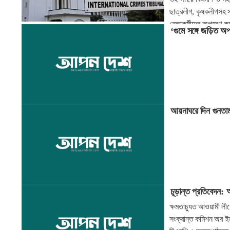
ছাত্রলীগ, কৃষকলীগসহ স
নেতাকর্মীদের অপহরণ কর
‘গুমে সঙ্গে জড়িত অ
আয়নাঘরে দিন গুনতাম 
চূড়ান্ত প্রতিবেদন: আ
ক্ষমতাচ্যুত আওয়ামী লীগ
সংক্রান্ত কমিশন অব ইন