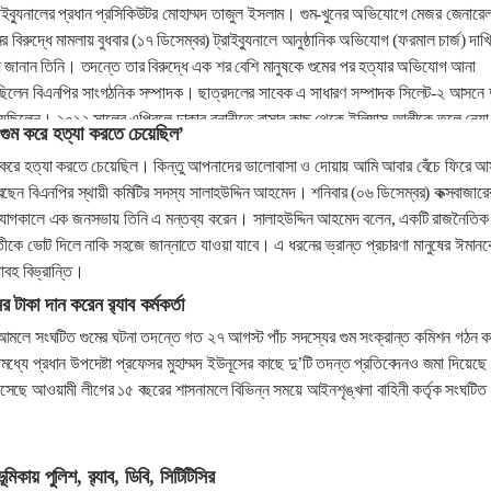
াইব্যুনালের প্রধান প্রসিকিউটর মোহাম্মদ তাজুল ইসলাম। গুম-খুনের অভিযোগে মেজর জেনারে
বিরুদ্ধে মামলায় বুধবার (১৭ ডিসেম্বর) ট্রাইব্যুনালে আনুষ্ঠানিক অভিযোগ (ফরমাল চার্জ) দাখ
 জানান তিনি। তদন্তে তার বিরুদ্ধে এক শর বেশি মানুষকে গুমের পর হত্যার অভিযোগ আনা
লেন বিএনপির সাংগঠনিক সম্পাদক। ছাত্রদলের সাবেক এ সাধারণ সম্পাদক সিলেট-২ আসনে দ
হয়েছিলেন। ২০১২ সালের এপ্রিলে ঢাকার বনানীতে বাসার কাছ থেকে ইলিয়াস আলীকে তুলে নেয়া
গুম করে হত্যা করতে চেয়েছিল’
 তার কোনো খোঁজ আর পাওয়া যায়নি।
 করে হত্যা করতে চেয়েছিল। কিন্তু আপনাদের ভালোবাসা ও দোয়ায় আমি আবার বেঁচে ফিরে 
ছেন বিএনপির স্থায়ী কমিটির সদস্য সালাহউদ্দিন আহমেদ। শনিবার (০৬ ডিসেম্বর) কক্সবাজারে
সংযোগকালে এক জনসভায় তিনি এ মন্তব্য করেন। সালাহউদ্দিন আহমেদ বলেন, একটি রাজনৈতিক
 প্রতীকে ভোট দিলে নাকি সহজে জান্নাতে যাওয়া যাবে। এ ধরনের ভ্রান্ত প্রচারণা মানুষের ঈমান
াবহ বিভ্রান্তি।
টাকা দান করেন র‌্যাব কর্মকর্তা
মলে সংঘটিত গুমের ঘটনা তদন্তে গত ২৭ আগস্ট পাঁচ সদস্যের গুম সংক্রান্ত কমিশন গঠন ক
মধ্যে প্রধান উপদেষ্টা প্রফেসর মুহাম্মদ ইউনূসের কাছে দু’টি তদন্ত প্রতিবেদনও জমা দিয়েছে
েছে আওয়ামী লীগের ১৫ বছরের শাসনামলে বিভিন্ন সময়ে আইনশৃঙ্খলা বাহিনী কর্তৃক সংঘটিত
মিকায় পুলিশ, র‌্যাব, ডিবি, সিটিটিসির