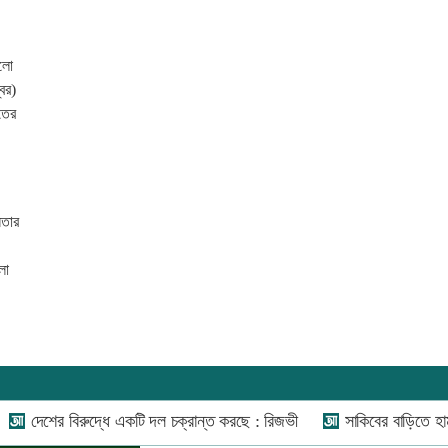
ালো
বর)
তের
নতার
লা
যোগাযোগ:
০২-৫৫১১১৬৬০
,
০১৬০০৩৪৪৩৭০-৭১,
র বিরুদ্ধে একটি দল চক্রান্ত করছে : রিজভী
সাকিবের বাড়িতে হামলার পর 
নিউজ রুম:
০১৬০০৩৪৪৩৭২,