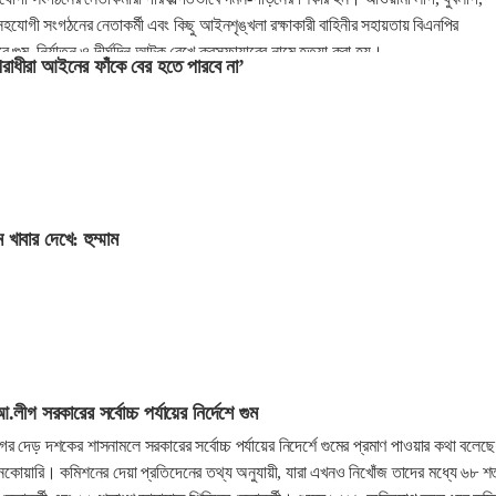
হযোগী সংগঠনের নেতাকর্মী এবং কিছু আইনশৃঙ্খলা রক্ষাকারী বাহিনীর সহায়তায় বিএনপির
ে গুম, নির্যাতন ও দীর্ঘদিন আটক রেখে ক্রসফায়ারের নামে হত্যা করা হয়।
পরাধীরা আইনের ফাঁকে বের হতে পারবে না’
খাবার দেখে: হুম্মাম
.লীগ সরকারের সর্বোচ্চ পর্যায়ের নির্দেশে গুম
ের দেড় দশকের শাসনামলে সরকারের সর্বোচ্চ পর্যায়ের নিদের্শে গুমের প্রমাণ পাওয়ার কথা বলেছে
কোয়ারি। কমিশনের দেয়া প্রতিদেনের তথ্য অনুযায়ী, যারা এখনও নিখোঁজ তাদের মধ্যে ৬৮ শ