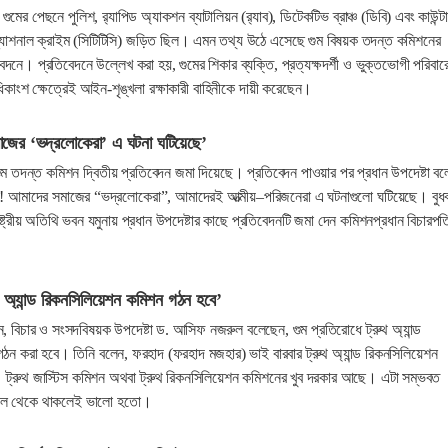
মের পেছনে পুলিশ, র‌্যাপিড অ্যাকশন ব্যাটালিয়ন (র‌্যাব), ডিটেকটিভ ব্রাঞ্চ (ডিবি) এবং কাউন্ট
ন্সন্যাশনাল ক্রাইম (সিটিটিসি) জড়িত ছিল। এমন তথ্য উঠে এসেছে গুম বিষয়ক তদন্ত কমিশনের
তিবেদনে। প্রতিবেদনে উল্লেখ করা হয়, গুমের শিকার ব্যক্তি, প্রত্যক্ষদর্শী ও ভুক্তভোগী পরিবার
কাংশ ক্ষেত্রেই আইন-শৃঙ্খলা রক্ষাকারী বাহিনীকে দায়ী করেছেন।
াজের ‘ভদ্রলোকেরা’ এ ঘটনা ঘটিয়েছে’
গুম তদন্ত কমিশন দ্বিতীয় প্রতিবেদন জমা দিয়েছে। প্রতিবেদন পাওয়ার পর প্রধান উপদেষ্টা বল
! আমাদের সমাজের “ভদ্রলোকেরা”, আমাদেরই আত্মীয়–পরিজনেরা এ ঘটনাগুলো ঘটিয়েছে। বুধব
ষ্ট্রীয় অতিথি ভবন যমুনায় প্রধান উপদেষ্টার কাছে প্রতিবেদনটি জমা দেন কমিশনপ্রধান বিচারপত
থ অ্যান্ড রিকনসিলিয়েশন কমিশন গঠন হবে’
ন, বিচার ও সংসদবিষয়ক উপদেষ্টা ড. আসিফ নজরুল বলেছেন, গুম প্রতিরোধে ট্রুথ অ্যান্ড
ঠন করা হবে। তিনি বলেন, ফরহাদ (ফরহাদ মজহার) ভাই বারবার ট্রুথ অ্যান্ড রিকনসিলিয়েশন
ট্রুথ জাস্টিস কমিশন অথবা ট্রুথ রিকনসিলিয়েশন কমিশনের খুব দরকার আছে। এটা সম্ভবত
াল থেকে থাকলেই ভালো হতো।