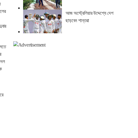
ল
িলের
আজ অস্ট্রেলিয়ার উদ্দেশ্যে দেশ
ছাড়বেন শান্তরা
ুবার
আসতে
র
 দল
কে
রে