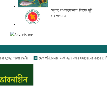
‘জুলাই গণ-অভ্যুত্থান’ দিবসের ছুটি
যারা পাবেন না
যোগাযোগ:
০২-৫৫১১১৬৬০
,
০১৬০০৩৪৪৩৭০-৭১,
্ছে: প্রধানমন্ত্রী
দেশ পরিচালনায় ব্যর্থ হলে তখন সমালোচনা করবেন: মির্জা
নিউজ রুম:
০১৬০০৩৪৪৩৭২,
বিজ্ঞাপন:
০১৬০০৩৪৪৩৭৩
E-mail:
apandeshnews@gmail.com