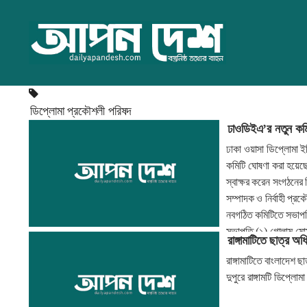
ডিপ্লোমা প্রকৌশলী পরিষদ
ঢাওডিইএ’র নতুন কমিট
ঢাকা ওয়াসা ডিপ্লোমা ইঞ
কমিটি ঘোষণা করা হয়েছ
স্বাক্ষর করেন সংগঠনের 
সম্পাদক ও নির্বাহী প্
নবগঠিত কমিটিতে সভাপত
সভাপতি (১) গোলাম মোস
রাঙ্গামাটিতে ছাত্র অধ
মো. নূর হোসেন।
রাঙ্গামাটিতে বাংলাদেশ 
দুপুরে রাঙ্গামটি ডিপ্