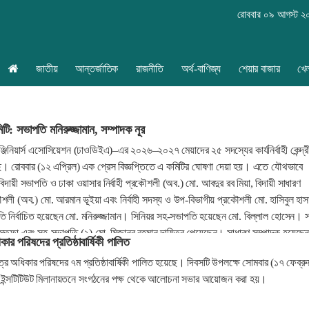
রোববার ০৯ আগস্ট ২
জাতীয়
আন্তর্জাতিক
রাজনীতি
অর্থ-বাণিজ্য
শেয়ার বাজার
খে
ি: সভাপতি মনিরুজ্জামান, সম্পাদক নূর
্জিনিয়ার্স এসোসিয়েশন (ঢাওডিইএ)–এর ২০২৬–২০২৭ মেয়াদের ২৫ সদস্যের কার্যনির্বাহী কেন্দ্র
ে। রোববার (১২ এপ্রিল) এক প্রেস বিজ্ঞপ্তিতে এ কমিটির ঘোষণা দেয়া হয়। এতে যৌথভাবে
বিদায়ী সভাপতি ও ঢাকা ওয়াসার নির্বাহী প্রকৌশলী (অব.) মো. আবদুর রব মিয়া, বিদায়ী সাধারণ
রকৌশলী (অব.) মো. আরমান ভূইয়া এবং নির্বাহী সদস্য ও উপ-বিভাগীয় প্রকৌশলী মো. হাসিবুল হা
ি নির্বাচিত হয়েছেন মো. মনিরুজ্জামান। সিনিয়র সহ-সভাপতি হয়েছেন মো. বিল্লাল হোসেন। 
্তফা এবং সহ-সভাপতি (২) মো. মিজানুর রহমান দায়িত্ব পেয়েছেন। সাধারণ সম্পাদক হয়েছে
িকার পরিষদের প্রতিষ্ঠাবার্ষিকী পালিত
ছাত্র অধিকার পরিষদের ৭ম প্রতিষ্ঠাবার্ষিকী পালিত হয়েছে। দিবসটি উপলক্ষে সোমবার (১৭ ফেব্রুয়
লোমা ইন্সটিটিউট মিলানায়তনে সংগঠনের পক্ষ থেকে আলোচনা সভার আয়োজন করা হয়।