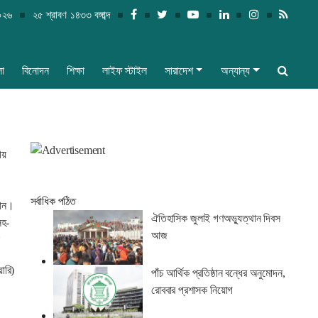
০২৬
২৫ শ্রাবণ ১৪৩৩ বঙ্গাব্দ
লা
বিনোদন
শিক্ষা
লাইফ স্টাইল
সারাদেশ
অন্যান্য
ীয়
সর্বাধিক পঠিত
সান।
ঐতিহাসিক জুলাই গণঅভ্যুত্থান দিবস
সহ-
আজ
ন
ারি)
পাঁচ আর্থিক প্রতিষ্ঠান বন্ধের অনুমোদন,
রোববার প্রশাসক নিয়োগ