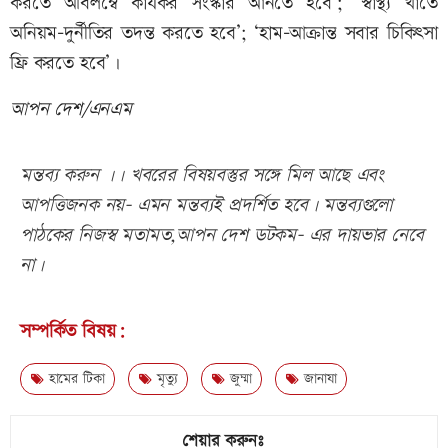
করতে অবিলম্বে কার্যকর সংস্কার আনতে হবে’; ‘স্বাস্থ্য খাতে
অনিয়ম-দুর্নীতির তদন্ত করতে হবে’; ‘হাম-আক্রান্ত সবার চিকিৎসা
ফ্রি করতে হবে’।
আপন দেশ/এনএম
মন্তব্য করুন ।। খবরের বিষয়বস্তুর সঙ্গে মিল আছে এবং
আপত্তিজনক নয়- এমন মন্তব্যই প্রদর্শিত হবে। মন্তব্যগুলো
পাঠকের নিজস্ব মতামত,আপন দেশ ডটকম- এর দায়ভার নেবে
না।
সম্পর্কিত বিষয়:
হামের টিকা
মৃত্যু
জুম্মা
জানাযা
শেয়ার করুনঃ