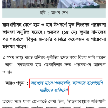
ছবি : আপন দেশ
রাজধানীসহ দেশে হাম ও হাম উপসর্গে মৃত শিশুদের গায়েবানা
জানাজা অনুষ্ঠিত হয়েছে। শুক্রবার (১৫ মে) জুমার নামাজের
পর শাহবাগে ‘বিক্ষুব্ধ জনতা’র ব্যানারে কয়েকজন এ গায়েবানা
জানাজা পড়েন।
এ সময় স্বাস্থ্য খাতে অনিয়ম-দুর্নীতির তদন্ত করে বিচার দাবি করেন
তারা। সরকারকে হাম মোকাবিলায় দ্রুত পদক্ষেপের আহবান
জানান।
আরও পড়ুন :
লাগেজে মাংস-শাকসবজি, কানাডায় বাংলাদেশি
যাত্রীদের জরিমানা
তাদের সঙ্গে থাকা প্লে-কার্ডে লেখা ছিল, ‘স্বাস্থ্যব্যবস্থাকে শক্তিশালী