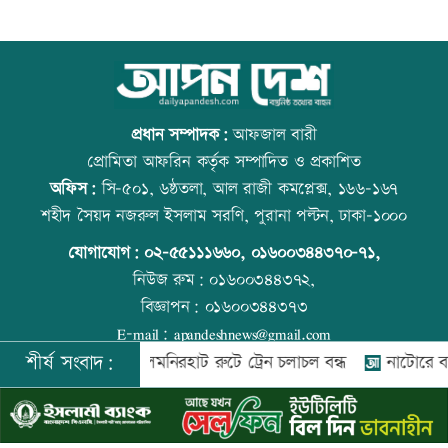
তনু হত্যায় সাবেক সেনা সদস্য হাফিজুর ফের
উত্থান-পতনের বাজারে আজ স্বর্ণের ভরি কত
গ্রেফতার
প্রধান সম্পাদক:
আফজাল বারী
প্রোমিতা আফরিন কর্তৃক সম্পাদিত ও প্রকাশিত
অফিস:
সি-৫০১, ৬ষ্ঠতলা, আল রাজী কমপ্লেক্স, ১৬৬-১৬৭
‘জীবনের সবচেয়ে খারাপ সিদ্ধান্ত ছিল কপালে
কোরআন-হাদিসে নামাজ না পড়ার শাস্তি
শহীদ সৈয়দ নজরুল ইসলাম সরণি, পুরানা পল্টন, ঢাকা-১০০০
ইনজেকশন’
যোগাযোগ:
০২-৫৫১১১৬৬০
,
০১৬০০৩৪৪৩৭০-৭১,
নিউজ রুম:
০১৬০০৩৪৪৩৭২,
বিজ্ঞাপন:
০১৬০০৩৪৪৩৭৩
‘তারেক রহমানকেও আয়নাঘরে বন্দি রেখে
আজ স্বর্ণ-রুপা যে দামে বিক্রি হচ্ছে
E-mail:
apandeshnews@gmail.com
নির্যাতন করা হয়েছিল’
শীর্ষ সংবাদ:
রী
রংপুর-লালমনিরহাট রুটে ট্রেন চলাচল বন্ধ
নাটোরে বাস-ভুটভ
©
২০২৬ |
আপন দেশ ডটকম
কর্তৃক সর্বসত্ব ® সংরক্ষিত | উন্নয়নে
ইমিথমেকারস.কম
‘জুলাই জাদুঘরে কোনো ধরনের দলীয়
বিশ্ব মাতৃদুগ্ধ দিবস আজ