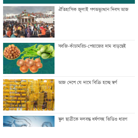
এক দিনের ব্যবধানে কমলো স্বর্ণের দাম, আজ
ঐতিহাসিক জুলাই গণঅভ্যুত্থান দিবস আজ
থেকেই কার্যকর
বগি লাইনচ্যুত, ঢাকা-ময়মনসিংহ রেল চলাচল
সবজি-কাঁচামরিচ-পেয়াজের দাম বাড়ছেই
বন্ধ
যৌথ প্রতিরক্ষা চুক্তি স্বাক্ষরের পথে সৌদি-
আজ দেশে যে দামে বিক্রি হচ্ছে স্বর্ণ
তুরস্ক-পাকিস্তান
বিশ্ববাজারে ফের বাড়ল জ্বালানি তেলের দাম
স্কুল ছাত্রীকে দলবদ্ধ ধর্ষণসহ ভিডিও ধারণ