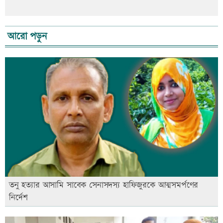
আরো পড়ুন
তনু হত্যার আসামি সাবেক সেনাসদস্য হাফিজুরকে আত্মসমর্পণের
নির্দেশ