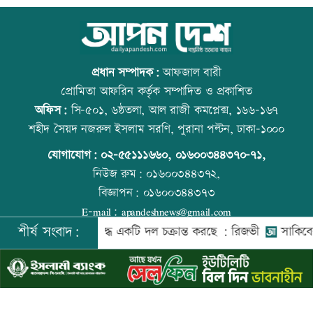
সিলেটে দুই বাসের সংঘর্ষে প্রাণ গেল
আজ বিশ্ব বন্ধু দিবস
আটজনের
প্রধান সম্পাদক:
আফজাল বারী
প্রোমিতা আফরিন কর্তৃক সম্পাদিত ও প্রকাশিত
অফিস:
সি-৫০১, ৬ষ্ঠতলা, আল রাজী কমপ্লেক্স, ১৬৬-১৬৭
দুপুরের মধ্যে ঝোড়ো হাওয়াসহ বজ্রবৃষ্টি হতে
প্রতিমন্ত্রীকে ঘিরে ভাইরাল ভিডিওতে ছবি
শহীদ সৈয়দ নজরুল ইসলাম সরণি, পুরানা পল্টন, ঢাকা-১০০০
পারে যেসব অঞ্চলে
জুড়ে অপপ্রচার: এলিন
যোগাযোগ:
০২-৫৫১১১৬৬০
,
০১৬০০৩৪৪৩৭০-৭১,
নিউজ রুম:
০১৬০০৩৪৪৩৭২,
বিজ্ঞাপন:
০১৬০০৩৪৪৩৭৩
ডিএমপির ১২ ঊর্ধ্বতন কর্মকর্তাকে বদলি
কোরআন-হাদিসে নামাজ না পড়ার শাস্তি
E-mail:
apandeshnews@gmail.com
শীর্ষ সংবাদ:
দেশের বিরুদ্ধে একটি দল চক্রান্ত করছে : রিজভী
সাকিবের বাড়িতে
©
২০২৬ |
আপন দেশ ডটকম
কর্তৃক সর্বসত্ব ® সংরক্ষিত | উন্নয়নে
ইমিথমেকারস.কম
জন্মসূত্রে নাগরিকত্ব সীমিত করতে ট্রাম্পের
বিশ্ব মাতৃদুগ্ধ দিবস আজ
নতুন নির্বাহী আদেশ