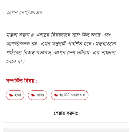
আপন দেশ/এনএম
মন্তব্য করুন # খবরের বিষয়বস্তুর সঙ্গে মিল আছে এবং
আপত্তিজনক নয়- এমন মন্তব্যই প্রদর্শিত হবে। মন্তব্যগুলো
পাঠকের নিজস্ব মতামত, আপন দেশ ডটকম- এর দায়ভার
নেবে না।
সম্পর্কিত বিষয়:
হত্যা
সাগর
অ্যাটর্নি জেনারেলে
শেয়ার করুনঃ