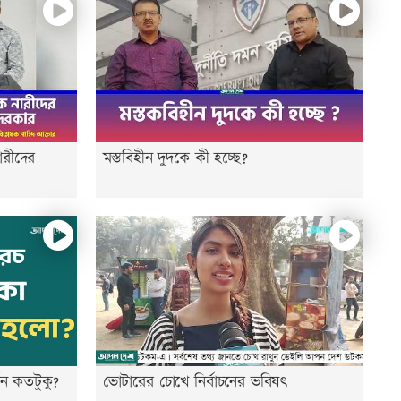
রীদের
মস্তবিহীন দুদকে কী হচ্ছে?
ন কতটুকু?
ভোটারের চোখে নির্বাচনের ভবিষৎ