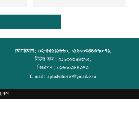
যোগাযোগ:
০২-৫৫১১১৬৬০
,
০১৬০০৩৪৪৩৭০-৭১,
নিউজ রুম:
০১৬০০৩৪৪৩৭২,
বিজ্ঞাপন:
০১৬০০৩৪৪৩৭৩
E-mail:
apandeshnews@gmail.com
স.কম