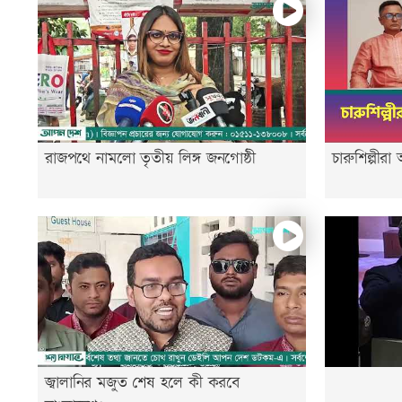
রাজপথে নামলো তৃতীয় লিঙ্গ জনগোষ্ঠী
চারুশিল্পীর
জ্বালানির মজুত শেষ হলে কী করবে